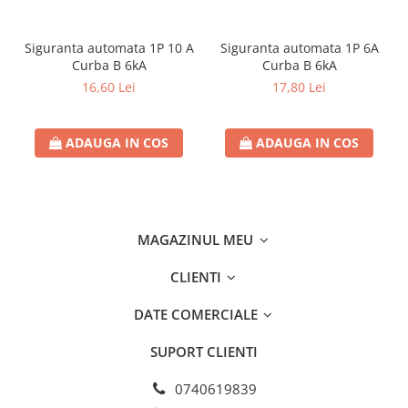
Separatoare sigurante fuzibile
Sigurante fuzibile
Siguranta automata 1P 10 A
Siguranta automata 1P 6A
Sigurante fuzibile tip C,
Curba B 6kA
Curba B 6kA
dimensiune 10x38
16,60 Lei
17,80 Lei
Sigurante fuzibile tip C,
dimensiune 14x51
Sigurante fuzibile tip D II
ADAUGA IN COS
ADAUGA IN COS
Sigurante fuzibile tip D III
Sigurante radio 5x20
SV comutator modular de sarcină
MAGAZINUL MEU
SPD - Descarcator - Protectie
supratensiuni
CLIENTI
T12
T2
DATE COMERCIALE
Statie incarcare AUTO
SUPORT CLIENTI
Tablouri electrice
Tablouri electrice IP40
0740619839