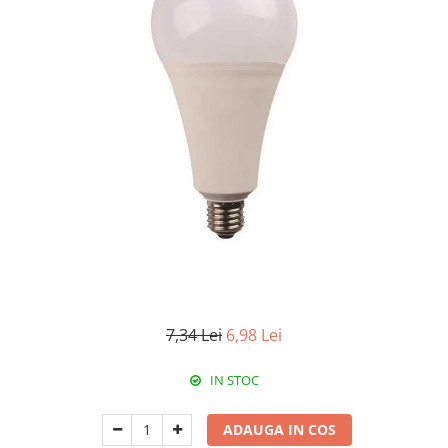
RCCB - 100mA - tip A
RCCB - 30mA - tip A
RCBO - Intrerupatoare cu protectie
diferentiala si la supracurent
RCBO - 10mA - tip A
RCBO - 30mA - tip A
Curba B
Curba C
RCBO - 30mA - tip A - Trifazat
Iluminat
Surse de iluminat
Banda LED si transformatoare
7,34 Lei
6,98 Lei
Becuri incandescente si halogn
IN STOC
Becuri si tuburi LED
Corpuri de iluminat
ADAUGA IN COS
Aplice perete