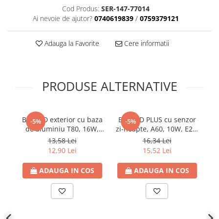
Cod Produs:
SER-147-77014
Plafoniere
Ai nevoie de ajutor?
0740619839
/
0759379121
Proiectoare
Spoturi tavan
Adauga la Favorite
Cere informatii
Surse de iluminat tehnic si
accesorii
Corpuri liniare
PRODUSE ALTERNATIVE
Iluminat de siguranta
Iluminat pe sina magnetica
Paneluri LED
Bec LED exterior cu baza
Bec LED PLUS cu senzor
Be
-5%
-5%
Corpuri de iluminat decorativ
de aluminiu T80, 16W,
zi-noapte, A60, 10W, E27,
E
interior/exterior
E27, 6500K lumina rece,
4000K lumina neutra,
13,58 Lei
16,34 Lei
1760lm, 100-277V,
900lm, 170-265V,
Exterior
12,90 Lei
15,52 Lei
Eurolamp
Eurolamp
Accesorii pentru iluminat
ADAUGA IN COS
ADAUGA IN COS
Dulii
Senzori de miscare, crepusculari si
ceasuri programabile
AFDD – Dispozitive de detectare a