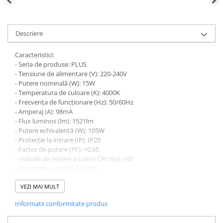
defectului de arc electric
Cabluri electrice
NYM-J
Descriere
NYY-J
Caracteristici:
Cleme si accesorii
- Seria de produse: PLUS
Accesorii tablou
- Tensiune de alimentare (V): 220-240V
- Putere nominală (W): 15W
Blocuri de distributie
- Temperatura de culoare (K): 4000K
Busbar
- Frecvența de funcționare (Hz): 50/60Hz
- Amperaj (A): 98mA
Cleme cu conexiune rapida
- Flux luminos (lm): 1521lm
- Putere echivalentă (W): 105W
Cleme derivatie
- Protecție la intrare (IP): IP20
Cleme terminale
- Factor de putere (PF): >0,65
- Indicele de redare a culorii CRI (Ra): >80
Cleme Wago
- Durata de viață (h): 25000h
- Temperatura de operare °C: -30°C - +45°C
Dispozitive stingere incendii
- Clasa Energetică 2019/2015 (din septembrie 2021): F
VEZI MAI MULT
tablouri
- Suport lampă: E27
Informatii conformitate produs
Pini terminali
- Tip LED: SMD2835
- Forma becului: A65
Compensarea puterii reactive