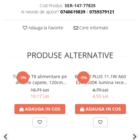
Cod Produs:
SER-147-77825
Plafoniere
Ai nevoie de ajutor?
0740619839
/
0759379121
Proiectoare
Spoturi tavan
Adauga la Favorite
Cere informatii
Surse de iluminat tehnic si
accesorii
Corpuri liniare
PRODUSE ALTERNATIVE
Iluminat de siguranta
Iluminat pe sina magnetica
Paneluri LED
Tub LED T8 alimentare pe
Bec LED PLUS 11.1W A60
B
-5%
-5%
Corpuri de iluminat decorativ
ambele capete, 120cm,
E27 6500K lumina rece,
interior/exterior
18W, G13, 6500K lumina
1055 lm, 220V-
10,71 Lei
4,79 Lei
rece, 1900lm, 175-265V,
240V,Eurolamp
Exterior
10,17 Lei
4,55 Lei
Eurolamp
Accesorii pentru iluminat
ADAUGA IN COS
ADAUGA IN COS
Dulii
Senzori de miscare, crepusculari si
ceasuri programabile
AFDD – Dispozitive de detectare a