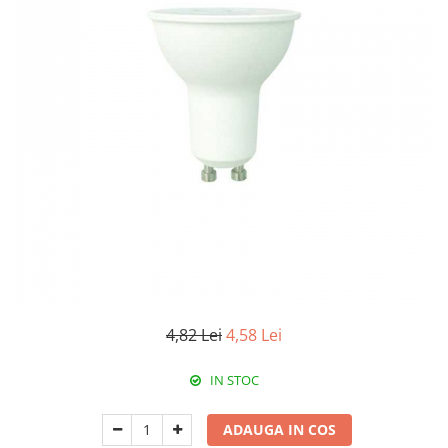
RCCB - 100mA - tip A
RCCB - 30mA - tip A
RCBO - Intrerupatoare cu protectie
diferentiala si la supracurent
RCBO - 10mA - tip A
RCBO - 30mA - tip A
Curba B
Curba C
RCBO - 30mA - tip A - Trifazat
Iluminat
Surse de iluminat
Banda LED si transformatoare
4,82 Lei
4,58 Lei
Becuri incandescente si halogn
IN STOC
Becuri si tuburi LED
Corpuri de iluminat
ADAUGA IN COS
Aplice perete