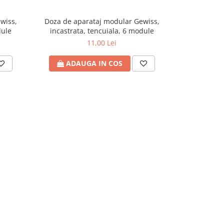
wiss,
Doza de aparataj modular Gewiss,
Intrerupa
dule
incastrata, tencuiala, 6 module
Gewiss, 
11,00 Lei
ADAUGA IN COS
ADA