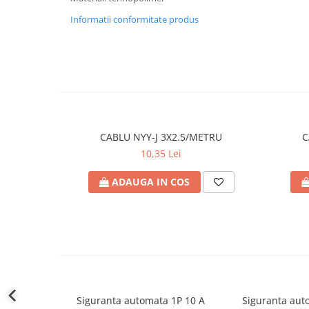
defectului de arc electric
Informatii conformitate produs
Cabluri electrice
NYM-J
NYY-J
Cleme si accesorii
Accesorii tablou
Blocuri de distributie
CABLU NYY-J 3X2.5/METRU
C
Busbar
10,35 Lei
Cleme cu conexiune rapida
ADAUGA IN COS
Cleme derivatie
Cleme terminale
Cleme Wago
Dispozitive stingere incendii
tablouri
Pini terminali
Siguranta automata 1P 10 A
Siguranta aut
Compensarea puterii reactive