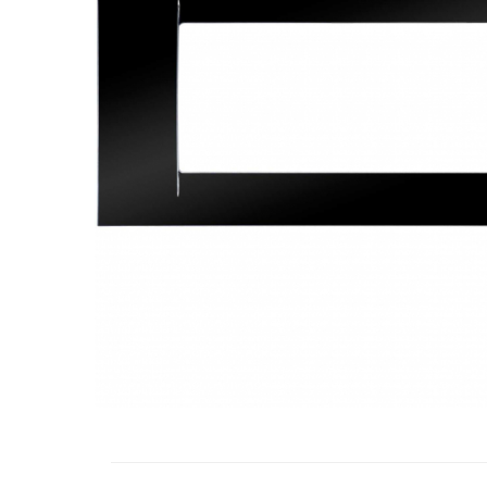
RCCB - 100mA - tip A
RCCB - 30mA - tip A
RCBO - Intrerupatoare cu protectie
diferentiala si la supracurent
RCBO - 10mA - tip A
RCBO - 30mA - tip A
Curba B
Curba C
RCBO - 30mA - tip A - Trifazat
Iluminat
Surse de iluminat
Banda LED si transformatoare
Becuri incandescente si halogn
Becuri si tuburi LED
Corpuri de iluminat
Aplice perete