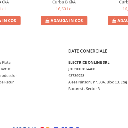
B 6kA
Curba B 6kA
Curb
Lei
16,60 Lei
16
 IN COS
ADAUGA IN COS
ADAU
DATE COMERCIALE
 Plata
ELECTRICE ONLINE SRL
e Retur
J2021002634408
Produselor
43736958
de Retur
Aleea Ninsorii, nr. 30A, Bloc C3, Etaj 
Bucuresti, Sector 3