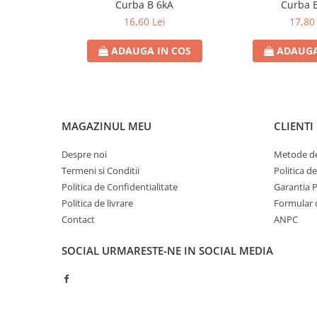
Curba B 6kA
Curba 
Contoare de energie
16,60 Lei
17,80 
Doze si aparataj modular
ADAUGA IN COS
ADAUGA
Protectia Sistemelor Fotovoltaicelor
Separatoare si fuzibile de curent
continuu
Cablu solar
MAGAZINUL MEU
CLIENTI
Descarcatoare de curent continuu
Tablouri echipate PV
Despre noi
Metode de
Termeni si Conditii
Politica d
Relee si contactoare modulare
Politica de Confidentialitate
Garantia 
Contactoare modulare
Politica de livrare
Formular 
DigiTop
Contact
ANPC
Relee de timp
SOCIAL
URMARESTE-NE IN SOCIAL MEDIA
Relee monitorizare
Separatoare si sigurante fuzibile
Separatoare de sarcina