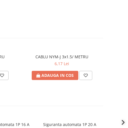
TRU
CABLU NYM-J 3x1.5/ METRU
CAB
6,17 Lei
ADAUGA IN COS
A
utomata 1P 16 A
Siguranta automata 1P 20 A
Sigurant