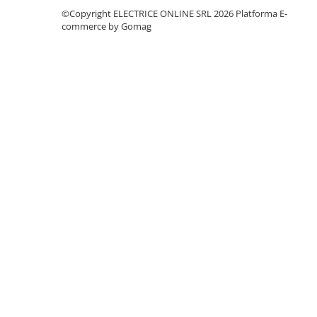
Separatoare sigurante fuzibile
©Copyright ELECTRICE ONLINE SRL 2026
Platforma E-
Sigurante fuzibile
commerce by Gomag
Sigurante fuzibile tip C,
dimensiune 10x38
Sigurante fuzibile tip C,
dimensiune 14x51
Sigurante fuzibile tip D II
Sigurante fuzibile tip D III
Sigurante radio 5x20
SV comutator modular de sarcină
SPD - Descarcator - Protectie
supratensiuni
T12
T2
Statie incarcare AUTO
Tablouri electrice
Tablouri electrice IP40