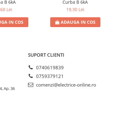
a B 6kA
Curba B 6kA
C
,60 Lei
19,30 Lei
GA IN COS
ADAUGA IN COS
AD
SUPORT CLIENTI
0740619839
0759379121
comenzi@electrice-online.ro
4, Ap. 36