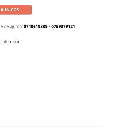
A IN COS
ie de ajutor?
0740619839
/
0759379121
informatii