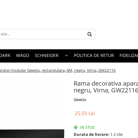
OARK
WAGO
SCHNEIDER
POLITICA DE RETUR
FIDELIZA
rataj modular Gewiss, rectangulara, 6M, negru, Virna, GW22116
Rama decorativa apara
negru, Virna, GW2211
Gewiss
25,50 Lei
IN STOC
Durata de livrare:
1-2 zile