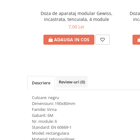
Plafoniere
Doza de aparataj modular Gewiss,
Doza
Proiectoare
incastrata, tencuiala, 4 module
inc
Spoturi tavan
7,00 Lei
Surse de iluminat tehnic si
accesorii
ADAUGA IN COS
Corpuri liniare
Iluminat de siguranta
Iluminat pe sina magnetica
Paneluri LED
Corpuri de iluminat decorativ
Review-uri
(0)
Descriere
interior/exterior
Exterior
Culoare: negru
Accesorii pentru iluminat
Dimensiuni: 190x80mm
Familie: Virna
Dulii
Gabarit: 6M
Senzori de miscare, crepusculari si
Nr. module: 6
ceasuri programabile
Standard: EN 60669-1
Model: rectangulara
AFDD – Dispozitive de detectare a
Material: tehnopolimer