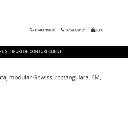
0740619839
0759379121
0,00
RE ȘI TIPURI DE CONTURI CLIENT
taj modular Gewiss, rectangulara, 6M,
6