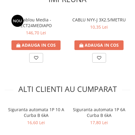
Contoare de energie
Doze si aparataj modular
Tablou Media -
CABLU NYY-J 3X2.5/METRU
NOU
Protectia Sistemelor Fotovoltaicelor
ECT24MEDIAPO
10,35 Lei
Separatoare si fuzibile de curent
146,70 Lei
continuu
Cablu solar
ADAUGA IN COS
ADAUGA IN COS
Descarcatoare de curent continuu
Tablouri echipate PV
Relee si contactoare modulare
Contactoare modulare
ALTI CLIENTI AU CUMPARAT
DigiTop
Relee de timp
Relee monitorizare
Siguranta automata 1P 10 A
Siguranta automata 1P 6A
Curba B 6kA
Curba B 6kA
Separatoare si sigurante fuzibile
16,60 Lei
17,80 Lei
Separatoare de sarcina