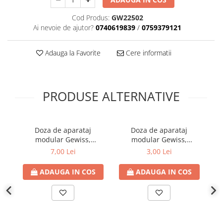
Plafoniere
Cod Produs:
GW22502
Proiectoare
Ai nevoie de ajutor?
0740619839
/
0759379121
Spoturi tavan
Surse de iluminat tehnic si
Adauga la Favorite
Cere informatii
accesorii
Corpuri liniare
Iluminat de siguranta
PRODUSE ALTERNATIVE
Iluminat pe sina magnetica
Paneluri LED
Corpuri de iluminat decorativ
Doza de aparataj
Doza de aparataj
Ra
interior/exterior
modular Gewiss,
modular Gewiss,
incastrata, tencuiala, 4
incastrata, tencuiala, 3
r
Exterior
7,00 Lei
3,00 Lei
module
module
Accesorii pentru iluminat
ADAUGA IN COS
ADAUGA IN COS
Dulii
Senzori de miscare, crepusculari si
ceasuri programabile
AFDD – Dispozitive de detectare a