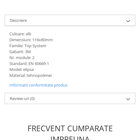
defectului de arc electric
Cabluri electrice
NYM-J
Descriere
NYY-J
Culoare: alb
Cleme si accesorii
Dimensiuni: 116x80mm
Accesorii tablou
Familie: Top System
Gabarit: 3M
Blocuri de distributie
Nr. module: 2
Standard: EN 60669-1
Busbar
Model: elipsa
Cleme cu conexiune rapida
Material: tehnopolimer
Cleme derivatie
Informatii conformitate produs
Cleme terminale
Review-uri
(0)
Cleme Wago
Dispozitive stingere incendii
tablouri
FRECVENT CUMPARATE
Pini terminali
IMPREUNA
Compensarea puterii reactive