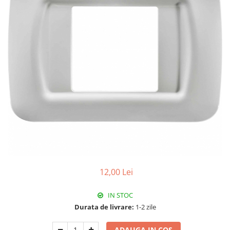
RCCB - 100mA - tip A
RCCB - 30mA - tip A
RCBO - Intrerupatoare cu protectie
diferentiala si la supracurent
RCBO - 10mA - tip A
RCBO - 30mA - tip A
Curba B
Curba C
RCBO - 30mA - tip A - Trifazat
Iluminat
Surse de iluminat
Banda LED si transformatoare
12,00 Lei
Becuri incandescente si halogn
IN STOC
Becuri si tuburi LED
Durata de livrare:
1-2 zile
Corpuri de iluminat
Aplice perete
ADAUGA IN COS