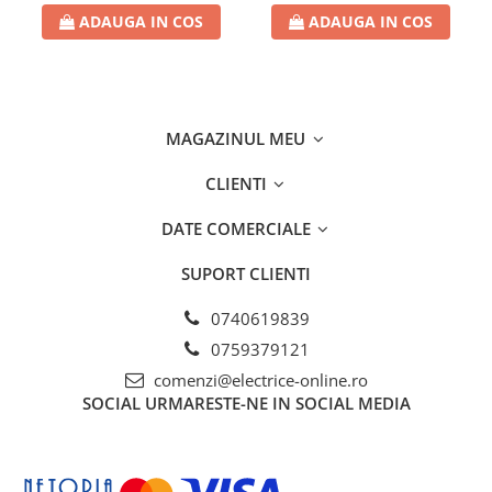
Separatoare sigurante fuzibile
ADAUGA IN COS
ADAUGA IN COS
Sigurante fuzibile
Sigurante fuzibile tip C,
dimensiune 10x38
Sigurante fuzibile tip C,
MAGAZINUL MEU
dimensiune 14x51
Sigurante fuzibile tip D II
CLIENTI
Sigurante fuzibile tip D III
Sigurante radio 5x20
DATE COMERCIALE
SV comutator modular de sarcină
SUPORT CLIENTI
SPD - Descarcator - Protectie
supratensiuni
0740619839
T12
0759379121
T2
comenzi@electrice-online.ro
SOCIAL
URMARESTE-NE IN SOCIAL MEDIA
Statie incarcare AUTO
Tablouri electrice
Tablouri electrice IP40