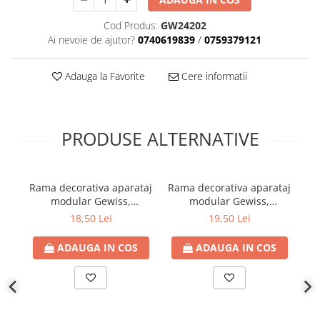
Plafoniere
Cod Produs:
GW24202
Spoturi tavan
Ai nevoie de ajutor?
0740619839
/
0759379121
Surse de iluminat tehnic si
accesorii
Adauga la Favorite
Cere informatii
Corpuri liniare
Iluminat de siguranta
Iluminat pe sina magnetica
PRODUSE ALTERNATIVE
Paneluri LED
Corpuri de iluminat decorativ
interior/exterior
Rama decorativa aparataj
Rama decorativa aparataj
Ra
Exterior
modular Gewiss,
modular Gewiss,
c
rectangulara, 4M, alb,
rectangulara, 6M, alb,
Accesorii pentru iluminat
18,50 Lei
19,50 Lei
Virna
Virna
Dulii
ADAUGA IN COS
ADAUGA IN COS
Senzori de miscare, crepusculari si
ceasuri programabile
AFDD – Dispozitive de detectare a
defectului de arc electric