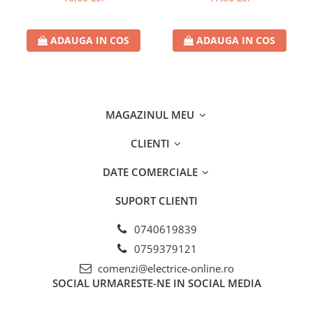
Sigurante fuzibile
Sigurante fuzibile tip C,
dimensiune 10x38
ADAUGA IN COS
ADAUGA IN COS
Sigurante fuzibile tip C,
dimensiune 14x51
Sigurante fuzibile tip D II
Sigurante fuzibile tip D III
MAGAZINUL MEU
Sigurante radio 5x20
CLIENTI
SV comutator modular de sarcină
SPD - Descarcator - Protectie
DATE COMERCIALE
supratensiuni
T12
SUPORT CLIENTI
T2
0740619839
Statie incarcare AUTO
0759379121
Tablouri electrice
comenzi@electrice-online.ro
Tablouri electrice IP40
SOCIAL
URMARESTE-NE IN SOCIAL MEDIA
Tablouri electrice - PT