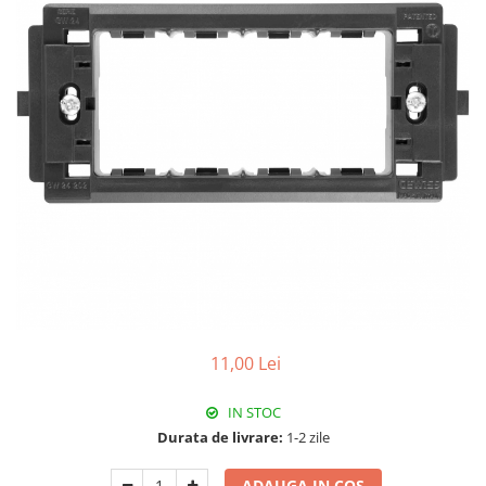
RCCB - 100mA - tip A
RCCB - 30mA - tip A
RCBO - Intrerupatoare cu protectie
diferentiala si la supracurent
RCBO - 10mA - tip A
RCBO - 30mA - tip A
Curba B
Curba C
RCBO - 30mA - tip A - Trifazat
Iluminat
Surse de iluminat
Banda LED si transformatoare
11,00 Lei
Becuri incandescente si halogn
IN STOC
Becuri si tuburi LED
Durata de livrare:
1-2 zile
Corpuri de iluminat
Aplice perete
ADAUGA IN COS