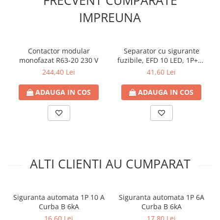
FRECVENT CUMPARATE
Doze si aparataj modular
IMPREUNA
Protectia Sistemelor Fotovoltaicelor
Separatoare si fuzibile de curent
continuu
Contactor modular
Separator cu sigurante
monofazat R63-20 230 V
fuzibile, EFD 10 LED, 1P+N,
Cablu solar
maxim 32A
244,40 Lei
41,60 Lei
Descarcatoare de curent continuu
Tablouri echipate PV
ADAUGA IN COS
ADAUGA IN COS
Relee si contactoare modulare
Contactoare modulare
DigiTop
Relee de timp
ALTI CLIENTI AU CUMPARAT
Relee monitorizare
Separatoare si sigurante fuzibile
Separatoare de sarcina
Siguranta automata 1P 10 A
Siguranta automata 1P 6A
Curba B 6kA
Curba B 6kA
Separatoare sigurante fuzibile
16,60 Lei
17,80 Lei