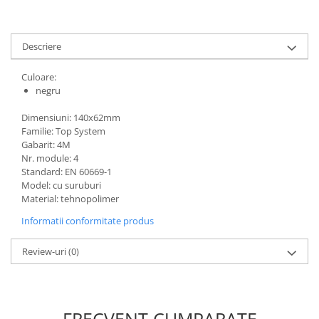
Cabluri electrice
NYM-J
NYY-J
Descriere
Cleme si accesorii
Culoare:
Accesorii tablou
negru
Blocuri de distributie
Dimensiuni: 140x62mm
Busbar
Familie: Top System
Gabarit: 4M
Cleme cu conexiune rapida
Nr. module: 4
Cleme derivatie
Standard: EN 60669-1
Model: cu suruburi
Cleme terminale
Material: tehnopolimer
Cleme Wago
Informatii conformitate produs
Dispozitive stingere incendii
Review-uri
(0)
tablouri
Pini terminali
Compensarea puterii reactive
Contoare de energie