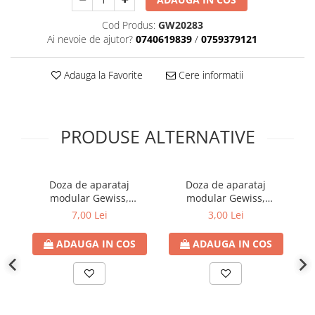
Plafoniere
Cod Produs:
GW20283
Proiectoare
Ai nevoie de ajutor?
0740619839
/
0759379121
Spoturi tavan
Surse de iluminat tehnic si
Adauga la Favorite
Cere informatii
accesorii
Corpuri liniare
Iluminat de siguranta
PRODUSE ALTERNATIVE
Iluminat pe sina magnetica
Paneluri LED
Corpuri de iluminat decorativ
Doza de aparataj
Doza de aparataj
interior/exterior
modular Gewiss,
modular Gewiss,
incastrata, tencuiala, 4
incastrata, tencuiala, 3
i
Exterior
7,00 Lei
3,00 Lei
module
module
Accesorii pentru iluminat
ADAUGA IN COS
ADAUGA IN COS
Dulii
Senzori de miscare, crepusculari si
ceasuri programabile
AFDD – Dispozitive de detectare a