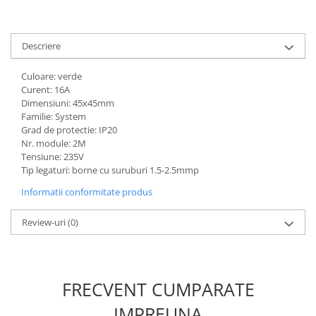
defectului de arc electric
Cabluri electrice
NYM-J
Descriere
NYY-J
Culoare: verde
Cleme si accesorii
Curent: 16A
Accesorii tablou
Dimensiuni: 45x45mm
Familie: System
Blocuri de distributie
Grad de protectie: IP20
Nr. module: 2M
Busbar
Tensiune: 235V
Cleme cu conexiune rapida
Tip legaturi: borne cu suruburi 1.5-2.5mmp
Cleme derivatie
Informatii conformitate produs
Cleme terminale
Review-uri
(0)
Cleme Wago
Dispozitive stingere incendii
tablouri
FRECVENT CUMPARATE
Pini terminali
IMPREUNA
Compensarea puterii reactive