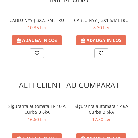
Contoare de energie
Doze si aparataj modular
CABLU NYY-J 3X2.5/METRU
CABLU NYY-J 3X1.5/METRU
Protectia Sistemelor Fotovoltaicelor
10,35 Lei
8,30 Lei
Separatoare si fuzibile de curent
continuu
ADAUGA IN COS
ADAUGA IN COS
Cablu solar
Descarcatoare de curent continuu
Tablouri echipate PV
Relee si contactoare modulare
Contactoare modulare
ALTI CLIENTI AU CUMPARAT
DigiTop
Relee de timp
Siguranta automata 1P 10 A
Siguranta automata 1P 6A
Relee monitorizare
Curba B 6kA
Curba B 6kA
16,60 Lei
17,80 Lei
Separatoare si sigurante fuzibile
Separatoare de sarcina