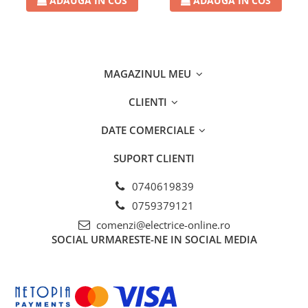
ADAUGA IN COS
ADAUGA IN COS
Separatoare sigurante fuzibile
Sigurante fuzibile
Sigurante fuzibile tip C,
dimensiune 10x38
MAGAZINUL MEU
Sigurante fuzibile tip C,
dimensiune 14x51
CLIENTI
Sigurante fuzibile tip D II
Sigurante fuzibile tip D III
DATE COMERCIALE
Sigurante radio 5x20
SUPORT CLIENTI
SV comutator modular de sarcină
SPD - Descarcator - Protectie
0740619839
supratensiuni
0759379121
T12
comenzi@electrice-online.ro
T2
SOCIAL
URMARESTE-NE IN SOCIAL MEDIA
Statie incarcare AUTO
Tablouri electrice
Tablouri electrice IP40