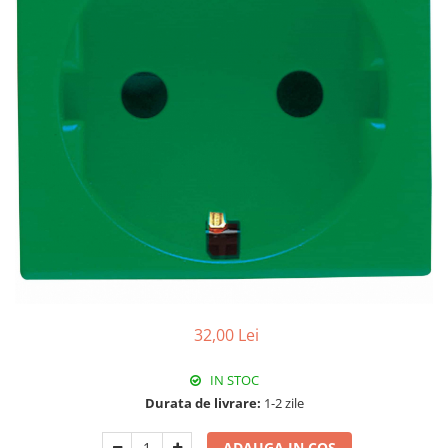
RCCB - 100mA - tip A
RCCB - 30mA - tip A
RCBO - Intrerupatoare cu protectie
diferentiala si la supracurent
RCBO - 10mA - tip A
RCBO - 30mA - tip A
Curba B
Curba C
RCBO - 30mA - tip A - Trifazat
Iluminat
Surse de iluminat
Banda LED si transformatoare
32,00 Lei
Becuri incandescente si halogn
IN STOC
Becuri si tuburi LED
Durata de livrare:
1-2 zile
Corpuri de iluminat
Aplice perete
ADAUGA IN COS