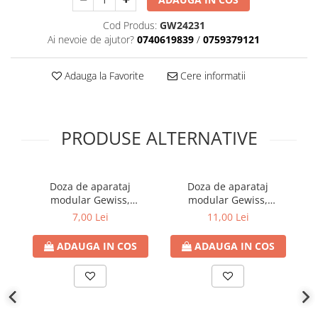
Cod Produs:
GW24231
Ai nevoie de ajutor?
0740619839
/
0759379121
Adauga la Favorite
Cere informatii
PRODUSE ALTERNATIVE
Doza de aparataj
Doza de aparataj
Ra
modular Gewiss,
modular Gewiss,
incastrata, tencuiala, 4
incastrata, tencuiala, 6
r
7,00 Lei
11,00 Lei
module
module
ADAUGA IN COS
ADAUGA IN COS