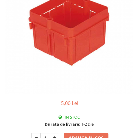
Paneluri LED
Corpuri de iluminat decorativ
interior/exterior
Exterior
Accesorii pentru iluminat
Dulii
Senzori de miscare, crepusculari si
ceasuri programabile
5,00 Lei
IN STOC
Durata de livrare:
1-2 zile
ADAUGA IN COS