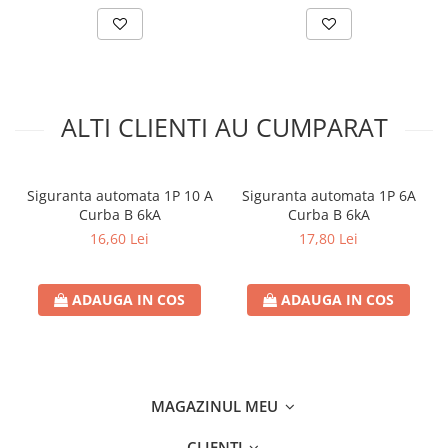
Separatoare sigurante fuzibile
Sigurante fuzibile
Sigurante fuzibile tip C,
dimensiune 10x38
Sigurante fuzibile tip C,
ALTI CLIENTI AU CUMPARAT
dimensiune 14x51
Sigurante fuzibile tip D II
Sigurante fuzibile tip D III
Siguranta automata 1P 10 A
Siguranta automata 1P 6A
Sigurante radio 5x20
Curba B 6kA
Curba B 6kA
SV comutator modular de sarcină
16,60 Lei
17,80 Lei
SPD - Descarcator - Protectie
supratensiuni
ADAUGA IN COS
ADAUGA IN COS
T12
T2
Statie incarcare AUTO
Tablouri electrice
MAGAZINUL MEU
Tablouri electrice IP40
CLIENTI