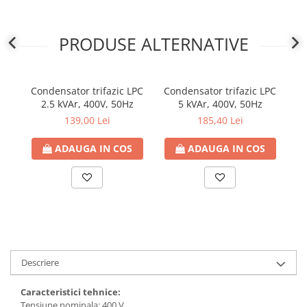
defectului de arc electric
Cabluri electrice
NYM-J
PRODUSE ALTERNATIVE
NYY-J
Cleme si accesorii
Condensator trifazic LPC
Condensator trifazic LPC
Co
Accesorii tablou
2.5 kVAr, 400V, 50Hz
5 kVAr, 400V, 50Hz
Blocuri de distributie
139,00 Lei
185,40 Lei
Busbar
ADAUGA IN COS
ADAUGA IN COS
Cleme cu conexiune rapida
Cleme derivatie
Cleme terminale
Cleme Wago
Dispozitive stingere incendii
tablouri
Descriere
Pini terminali
Caracteristici tehnice:
Compensarea puterii reactive
Tensiune nominala: 400 V