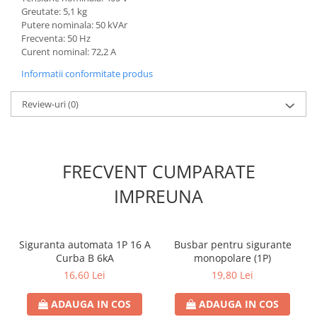
Greutate: 5,1 kg
Contoare de energie
Putere nominala: 50 kVAr
Doze si aparataj modular
Frecventa: 50 Hz
Protectia Sistemelor Fotovoltaicelor
Curent nominal: 72,2 A
Separatoare si fuzibile de curent
Informatii conformitate produs
continuu
Review-uri
(0)
Cablu solar
Descarcatoare de curent continuu
Tablouri echipate PV
FRECVENT CUMPARATE
Relee si contactoare modulare
Contactoare modulare
IMPREUNA
DigiTop
Relee de timp
Siguranta automata 1P 16 A
Busbar pentru sigurante
Relee monitorizare
Curba B 6kA
monopolare (1P)
16,60 Lei
19,80 Lei
Separatoare si sigurante fuzibile
Separatoare de sarcina
ADAUGA IN COS
ADAUGA IN COS