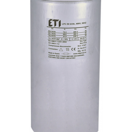
RCCB - 100mA - tip A
RCCB - 30mA - tip A
RCBO - Intrerupatoare cu protectie
diferentiala si la supracurent
RCBO - 10mA - tip A
RCBO - 30mA - tip A
Curba B
Curba C
RCBO - 30mA - tip A - Trifazat
Iluminat
Surse de iluminat
Banda LED si transformatoare
Becuri incandescente si halogn
Becuri si tuburi LED
Corpuri de iluminat
Aplice perete