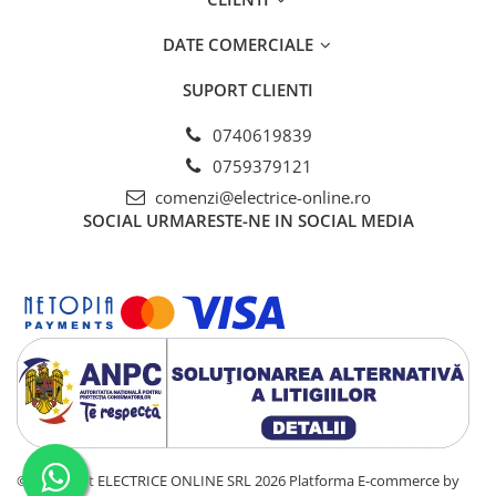
Tablouri electrice - PT
Tablouri electrice - ST
DATE COMERCIALE
Tablouri Combo (Curenti tari +
media)
SUPORT CLIENTI
Tablouri electrice aparente - usa
0740619839
metal
0759379121
Tablouri electrice incastrate - usa
comenzi@electrice-online.ro
alba metal
SOCIAL
URMARESTE-NE IN SOCIAL MEDIA
Tablouri electrice IP65
Tablouri Multimedia
©Copyright ELECTRICE ONLINE SRL 2026
Platforma E-commerce by