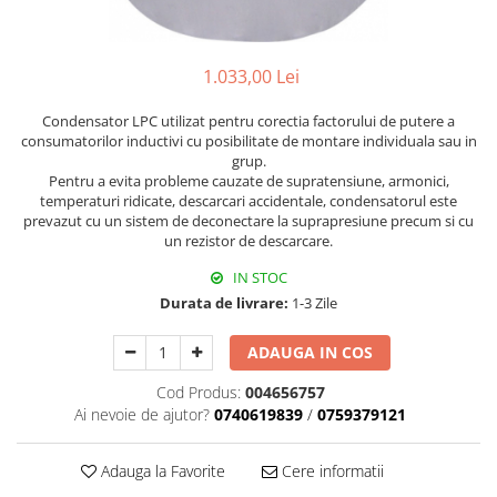
Plafoniere
Proiectoare
1.033,00 Lei
Spoturi tavan
Surse de iluminat tehnic si
Condensator LPC utilizat pentru corectia factorului de putere a
accesorii
consumatorilor inductivi cu posibilitate de montare individuala sau in
grup.
Corpuri liniare
Pentru a evita probleme cauzate de supratensiune, armonici,
Iluminat de siguranta
temperaturi ridicate, descarcari accidentale, condensatorul este
Iluminat pe sina magnetica
prevazut cu un sistem de deconectare la suprapresiune precum si cu
un rezistor de descarcare.
Paneluri LED
IN STOC
Corpuri de iluminat decorativ
interior/exterior
Durata de livrare:
1-3 Zile
Exterior
ADAUGA IN COS
Accesorii pentru iluminat
Cod Produs:
004656757
Dulii
Ai nevoie de ajutor?
0740619839
/
0759379121
Senzori de miscare, crepusculari si
ceasuri programabile
Adauga la Favorite
Cere informatii
AFDD – Dispozitive de detectare a