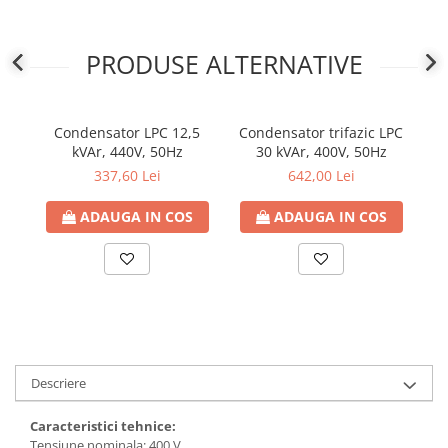
PRODUSE ALTERNATIVE
Condensator LPC 12,5
Condensator trifazic LPC
Co
kVAr, 440V, 50Hz
30 kVAr, 400V, 50Hz
337,60 Lei
642,00 Lei
ADAUGA IN COS
ADAUGA IN COS
Descriere
Caracteristici tehnice:
Tensiune nominala: 400 V