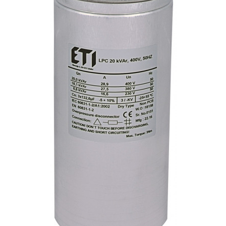
Paneluri LED
Corpuri de iluminat decorativ
interior/exterior
Exterior
Accesorii pentru iluminat
Dulii
Senzori de miscare, crepusculari si
ceasuri programabile