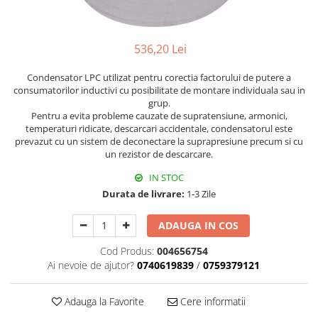
536,20 Lei
Condensator LPC utilizat pentru corectia factorului de putere a
consumatorilor inductivi cu posibilitate de montare individuala sau in
grup.
Pentru a evita probleme cauzate de supratensiune, armonici,
temperaturi ridicate, descarcari accidentale, condensatorul este
prevazut cu un sistem de deconectare la suprapresiune precum si cu
un rezistor de descarcare.
IN STOC
Durata de livrare:
1-3 Zile
ADAUGA IN COS
Cod Produs:
004656754
Ai nevoie de ajutor?
0740619839
/
0759379121
Adauga la Favorite
Cere informatii