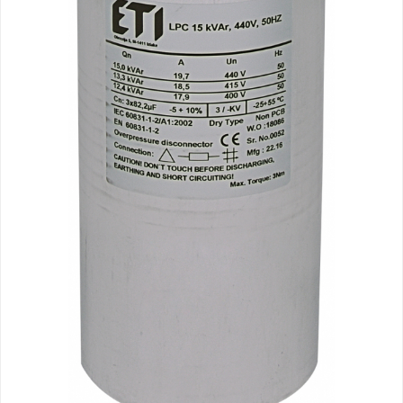
RCCB - 100mA - tip A
RCCB - 30mA - tip A
RCBO - Intrerupatoare cu protectie
diferentiala si la supracurent
RCBO - 10mA - tip A
RCBO - 30mA - tip A
Curba B
Curba C
RCBO - 30mA - tip A - Trifazat
Iluminat
Surse de iluminat
Banda LED si transformatoare
Becuri incandescente si halogn
Becuri si tuburi LED
Corpuri de iluminat
Aplice perete
Plafoniere