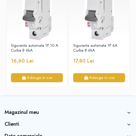
Tablouri electrice - ST
Tablouri Combo (Curenti tari +
media)
Tablouri electrice aparente - usa
metal
Tablouri electrice incastrate - usa
Siguranta automata 1P 10 A
Siguranta automata 1P 6A
alba metal
Curba B 6kA
Curba B 6kA
Tablouri electrice IP65
16,60 Lei
17,80 Lei
Tablouri Multimedia
Adauga in cos
Adauga in cos
Magazinul meu
Clienti
Date comerciale