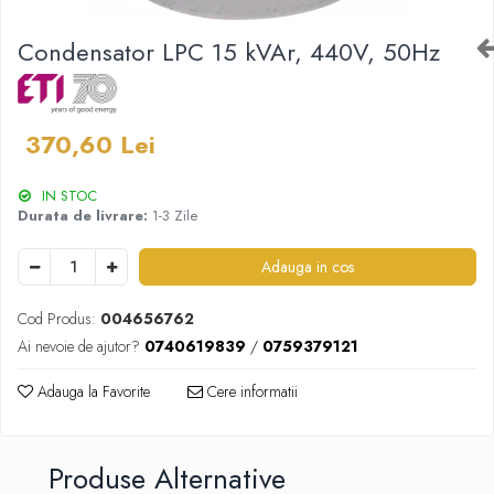
Proiectoare
Condensator LPC 15 kVAr, 440V, 50Hz
Spoturi tavan
Surse de iluminat tehnic si
accesorii
370,60 Lei
Corpuri liniare
Iluminat de siguranta
IN STOC
Iluminat pe sina magnetica
Durata de livrare:
1-3 Zile
Paneluri LED
Corpuri de iluminat decorativ
Adauga in cos
interior/exterior
Exterior
Cod Produs:
004656762
Accesorii pentru iluminat
Ai nevoie de ajutor?
0740619839
/
0759379121
Dulii
Adauga la Favorite
Cere informatii
Senzori de miscare, crepusculari si
ceasuri programabile
AFDD – Dispozitive de detectare a
Produse Alternative
defectului de arc electric