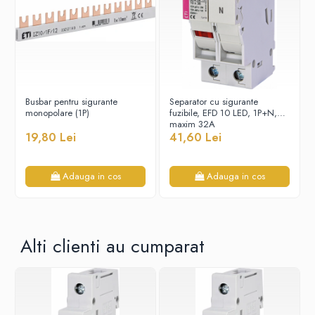
Sigurante fuzibile
Sigurante fuzibile tip C, dimensiune
10x38
Sigurante fuzibile tip C, dimensiune
14x51
Sigurante fuzibile tip D II
Busbar pentru sigurante
Separator cu sigurante
monopolare (1P)
fuzibile, EFD 10 LED, 1P+N,
Sigurante fuzibile tip D III
maxim 32A
Sigurante radio 5x20
19,80 Lei
41,60 Lei
SV comutator modular de sarcină
SPD - Descarcator - Protectie
Adauga in cos
Adauga in cos
supratensiuni
T12
T2
Alti clienti au cumparat
Statie incarcare AUTO
Tablouri electrice
Tablouri electrice IP40
Tablouri electrice - PT