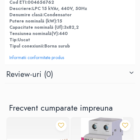
Contoare de energie
Cod ETI:004656762
Doze si aparataj modular
Descriere:LPC 15 kVAr, 440V, 50Hz
Denumire clasă:Condensator
Protectia Sistemelor Fotovoltaicelor
Putere nominală (kW):15
Separatoare si fuzibile de curent
Capacitate nominală (Uf):3x82,2
continuu
Tensiunea nominală(V):440
Tip:Uscat
Cablu solar
Tipul conexiunii:Borna surub
Descarcatoare de curent continuu
Informatii conformitate produs
Tablouri echipate PV
Relee si contactoare modulare
Review-uri
(0)
Contactoare modulare
DigiTop
Relee de timp
Frecvent cumparate impreuna
Relee monitorizare
Separatoare si sigurante fuzibile
Separatoare de sarcina
Separatoare sigurante fuzibile