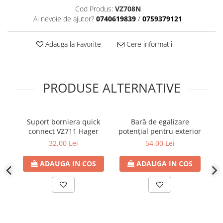
Cod Produs:
VZ708N
Plafoniere
Ai nevoie de ajutor?
0740619839
/
0759379121
Spoturi tavan
Surse de iluminat tehnic si
Adauga la Favorite
Cere informatii
accesorii
Corpuri liniare
Iluminat de siguranta
PRODUSE ALTERNATIVE
Iluminat pe sina magnetica
Paneluri LED
Corpuri de iluminat decorativ
Suport borniera quick
Bară de egalizare
interior/exterior
connect VZ711 Hager
potenţial pentru exterior
Exterior
32,00 Lei
54,00 Lei
Accesorii pentru iluminat
ADAUGA IN COS
ADAUGA IN COS
Dulii
Senzori de miscare, crepusculari si
ceasuri programabile
AFDD – Dispozitive de detectare a
defectului de arc electric