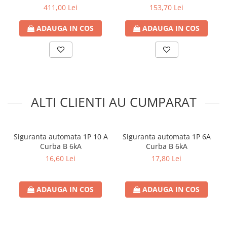
Hager, IP40, cu usa
40, ETI
411,00 Lei
153,70 Lei
Doze si aparataj modular
transparenta
Protectia Sistemelor Fotovoltaicelor
ADAUGA IN COS
ADAUGA IN COS
Separatoare si fuzibile de curent
continuu
Cablu solar
Descarcatoare de curent continuu
Tablouri echipate PV
ALTI CLIENTI AU CUMPARAT
Relee si contactoare modulare
Contactoare modulare
Siguranta automata 1P 10 A
Siguranta automata 1P 6A
DigiTop
Curba B 6kA
Curba B 6kA
Relee de timp
16,60 Lei
17,80 Lei
Relee monitorizare
Separatoare si sigurante fuzibile
ADAUGA IN COS
ADAUGA IN COS
Separatoare de sarcina
Separatoare sigurante fuzibile