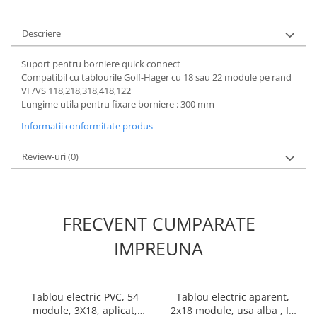
Cabluri electrice
NYM-J
Descriere
NYY-J
Suport pentru borniere quick connect
Cleme si accesorii
Compatibil cu tablourile Golf-Hager cu 18 sau 22 module pe rand
Accesorii tablou
VF/VS 118,218,318,418,122
Lungime utila pentru fixare borniere : 300 mm
Blocuri de distributie
Informatii conformitate produs
Busbar
Cleme cu conexiune rapida
Review-uri
(0)
Cleme derivatie
Cleme terminale
Cleme Wago
FRECVENT CUMPARATE
Dispozitive stingere incendii
IMPREUNA
tablouri
Pini terminali
Compensarea puterii reactive
Tablou electric PVC, 54
Tablou electric aparent,
module, 3X18, aplicat,
2x18 module, usa alba , IP
Contoare de energie