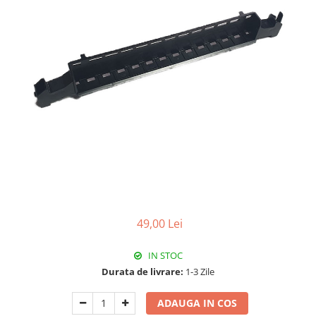
RCCB - 100mA - tip A
RCCB - 30mA - tip A
RCBO - Intrerupatoare cu protectie
diferentiala si la supracurent
RCBO - 10mA - tip A
RCBO - 30mA - tip A
Curba B
Curba C
RCBO - 30mA - tip A - Trifazat
Iluminat
Surse de iluminat
49,00 Lei
Banda LED si transformatoare
Becuri incandescente si halogn
IN STOC
Becuri si tuburi LED
Durata de livrare:
1-3 Zile
Corpuri de iluminat
ADAUGA IN COS
Aplice perete