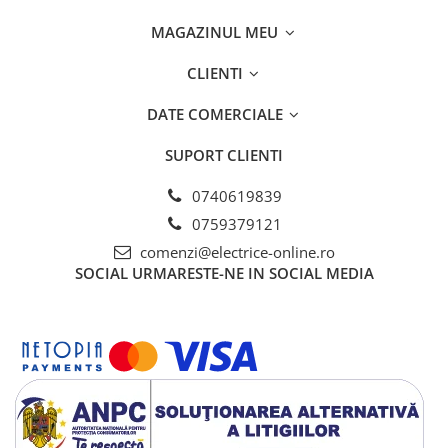
Sigurante fuzibile
MAGAZINUL MEU
Sigurante fuzibile tip C,
dimensiune 10x38
CLIENTI
Sigurante fuzibile tip C,
dimensiune 14x51
DATE COMERCIALE
Sigurante fuzibile tip D II
SUPORT CLIENTI
Sigurante fuzibile tip D III
Sigurante radio 5x20
0740619839
SV comutator modular de sarcină
0759379121
SPD - Descarcator - Protectie
comenzi@electrice-online.ro
supratensiuni
SOCIAL
URMARESTE-NE IN SOCIAL MEDIA
T12
T2
Statie incarcare AUTO
Tablouri electrice
Tablouri electrice IP40
Tablouri electrice - PT