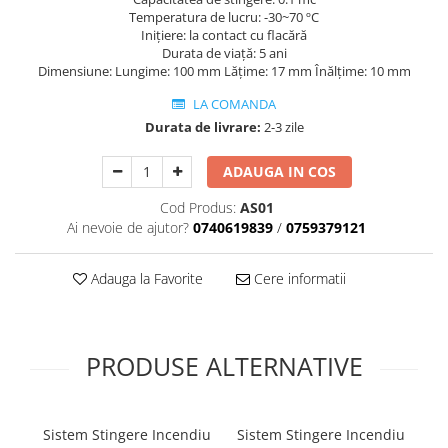
Temperatura de lucru: -30~70 ºC
Inițiere: la contact cu flacără
Durata de viață: 5 ani
Dimensiune: Lungime: 100 mm Lățime: 17 mm Înălțime: 10 mm
LA COMANDA
Durata de livrare:
2-3 zile
ADAUGA IN COS
Cod Produs:
AS01
Ai nevoie de ajutor?
0740619839
/
0759379121
Adauga la Favorite
Cere informatii
PRODUSE ALTERNATIVE
Sistem Stingere Incendiu
Sistem Stingere Incendiu
Si