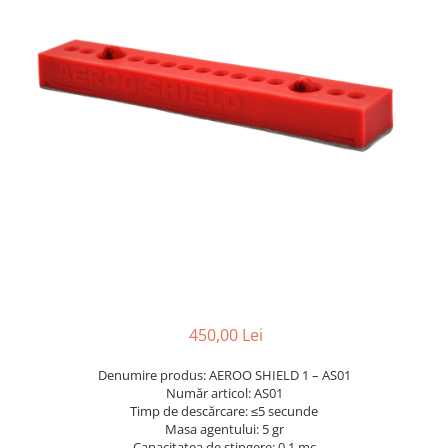
Paneluri LED
Corpuri de iluminat decorativ
interior/exterior
Exterior
Accesorii pentru iluminat
Dulii
Senzori de miscare, crepusculari si
ceasuri programabile
450,00 Lei
Denumire produs: AEROO SHIELD 1 – AS01
Număr articol: AS01
Timp de descărcare: ≤5 secunde
Masa agentului: 5 gr
Capacitatea de stingere: 0.1 mc