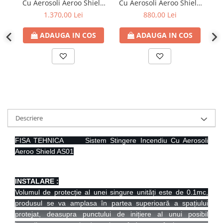
Cu Aerosoli Aeroo Shield
Cu Aerosoli Aeroo Shield
Cu
AS06
AS03
1.370,00 Lei
880,00 Lei
ADAUGA IN COS
ADAUGA IN COS
Descriere
FISA TEHNICA
Sistem Stingere Incendiu Cu Aerosoli
Aeroo Shield AS01
INSTALARE :
Volumul de protecție al unei singure unități este de 0.1mc,
produsul se va amplasa în partea superioară a spațiului
protejat, deasupra punctului de inițiere al unui posibil