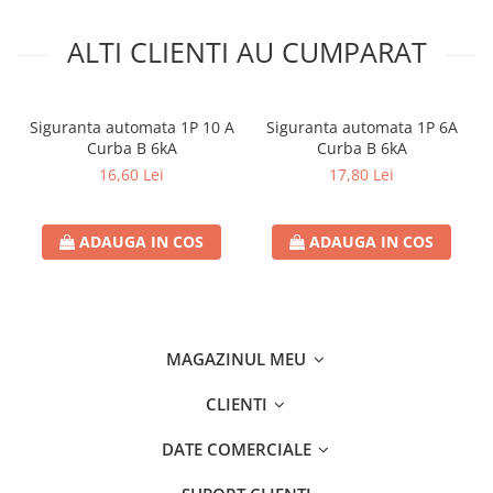
Separatoare sigurante fuzibile
Sigurante fuzibile
ALTI CLIENTI AU CUMPARAT
Sigurante fuzibile tip C,
dimensiune 10x38
Sigurante fuzibile tip C,
Siguranta automata 1P 10 A
Siguranta automata 1P 6A
dimensiune 14x51
Curba B 6kA
Curba B 6kA
Sigurante fuzibile tip D II
16,60 Lei
17,80 Lei
Sigurante fuzibile tip D III
Sigurante radio 5x20
ADAUGA IN COS
ADAUGA IN COS
SV comutator modular de sarcină
SPD - Descarcator - Protectie
supratensiuni
T12
MAGAZINUL MEU
T2
CLIENTI
Statie incarcare AUTO
Tablouri electrice
DATE COMERCIALE
Tablouri electrice IP40