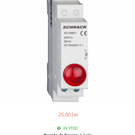
RCCB - 100mA - tip A
RCCB - 30mA - tip A
RCBO - Intrerupatoare cu protectie
diferentiala si la supracurent
RCBO - 10mA - tip A
RCBO - 30mA - tip A
Curba B
Curba C
RCBO - 30mA - tip A - Trifazat
Iluminat
Surse de iluminat
Banda LED si transformatoare
Becuri incandescente si halogn
25,00 Lei
Becuri si tuburi LED
Corpuri de iluminat
IN STOC
Aplice perete