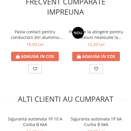
FRECVENT CUMPARATE
IMPREUNA
Pasta contact pentru
Protectie la atingere pentru
NOU
conductorii din aluminiu
conexiuni nealocate la
ALU-PLUS Wago
busbar
18,00 Lei
12,20 Lei
ADAUGA IN COS
ADAUGA IN COS
ALTI CLIENTI AU CUMPARAT
Siguranta automata 1P 10 A
Siguranta automata 1P 6A
Curba B 6kA
Curba B 6kA