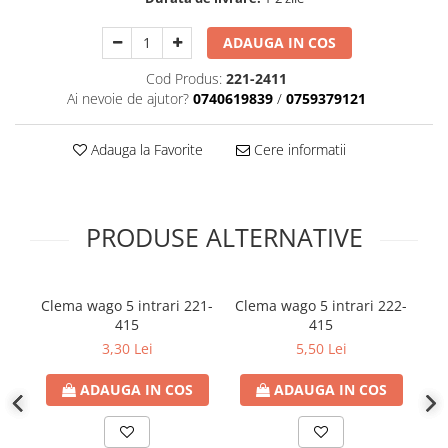
ADAUGA IN COS
Cod Produs:
221-2411
Ai nevoie de ajutor?
0740619839
/
0759379121
Adauga la Favorite
Cere informatii
PRODUSE ALTERNATIVE
Clema wago 5 intrari 221-
Clema wago 5 intrari 222-
415
415
un
3,30 Lei
5,50 Lei
tr
ADAUGA IN COS
ADAUGA IN COS
am
2