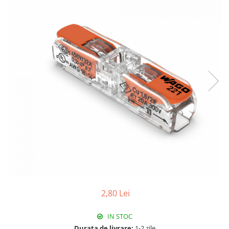
Paneluri LED
Corpuri de iluminat decorativ
interior/exterior
Exterior
Accesorii pentru iluminat
Dulii
Senzori de miscare, crepusculari si
ceasuri programabile
2,80 Lei
IN STOC
Durata de livrare:
1-2 zile