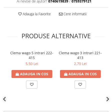
Ai nevoie de ajutor?
0740619839
/
0759379121
Adauga la Favorite
Cere informatii
PRODUSE ALTERNATIVE
Clema wago 5 intrari 222-
Clema wago 3 intrari 221-
Cl
415
413
5,50 Lei
2,70 Lei
ADAUGA IN COS
ADAUGA IN COS