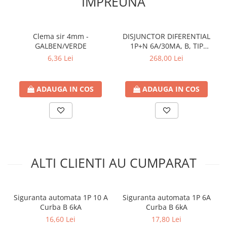
IMPREUNA
Clema sir 4mm -
DISJUNCTOR DIFERENTIAL
GALBEN/VERDE
1P+N 6A/30MA, B, TIP
A,HAGER
6,36 Lei
268,00 Lei
ADAUGA IN COS
ADAUGA IN COS
ALTI CLIENTI AU CUMPARAT
Siguranta automata 1P 10 A
Siguranta automata 1P 6A
Curba B 6kA
Curba B 6kA
16,60 Lei
17,80 Lei