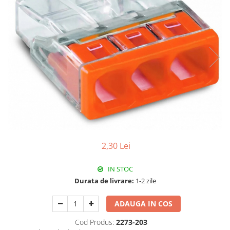
Paneluri LED
Corpuri de iluminat decorativ
interior/exterior
Exterior
Accesorii pentru iluminat
Dulii
Senzori de miscare, crepusculari si
ceasuri programabile
2,30 Lei
IN STOC
Durata de livrare:
1-2 zile
ADAUGA IN COS
Cod Produs:
2273-203