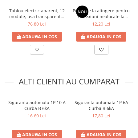
Tablou electric aparent, 12
Protectie la atingere pentru
NOU
module, usa transparenta,
conexiuni nealocate la
IP 40
busbar
76,80 Lei
12,20 Lei
ADAUGA IN COS
ADAUGA IN COS
ALTI CLIENTI AU CUMPARAT
Siguranta automata 1P 10 A
Siguranta automata 1P 6A
Curba B 6kA
Curba B 6kA
16,60 Lei
17,80 Lei
ADAUGA IN COS
ADAUGA IN COS