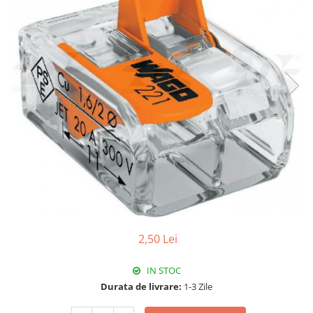
Paneluri LED
Corpuri de iluminat decorativ
interior/exterior
Exterior
Accesorii pentru iluminat
Dulii
Senzori de miscare, crepusculari si
ceasuri programabile
2,50 Lei
IN STOC
Durata de livrare:
1-3 Zile