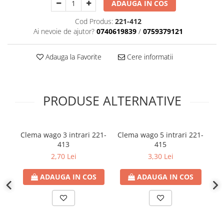
ADAUGA IN COS
Cod Produs:
221-412
Ai nevoie de ajutor?
0740619839
/
0759379121
Adauga la Favorite
Cere informatii
PRODUSE ALTERNATIVE
Clema wago 3 intrari 221-
Clema wago 5 intrari 221-
Co
413
415
l
2,70 Lei
3,30 Lei
co
ADAUGA IN COS
ADAUGA IN COS