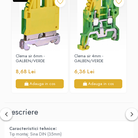
Clema sir 6mm -
Clema sir 4mm -
Cl
GALBEN/VERDE
GALBEN/VERDE
GA
8,68 Lei
6,36 Lei
11
Adauga in cos
Adauga in cos
Descriere
Caracteristici tehnice:
Tip montaj: Sina DIN (35mm)