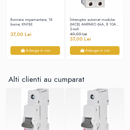
Borniera impamantare, 18
Întreruptor automat modular
borne, KN18E
(MCB) AMPARO 6kA, B 10A,
2-poli
37,00 Lei
40,00 Lei
37,00 Lei
Adauga in cos
Adauga in cos
Alti clienti au cumparat