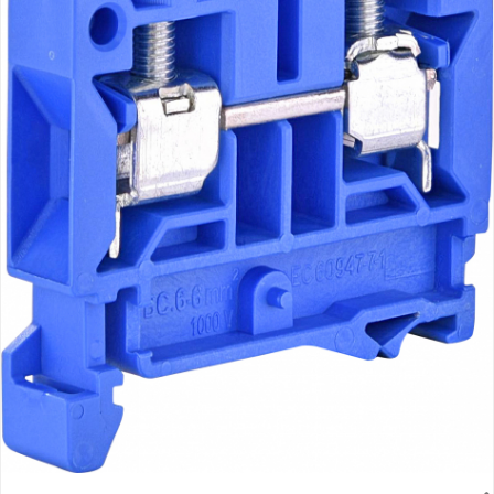
Paneluri LED
Corpuri de iluminat decorativ
interior/exterior
Exterior
Accesorii pentru iluminat
Dulii
Senzori de miscare, crepusculari si
ceasuri programabile