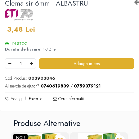
Clema sir 6mm - ALBASTRU
3,48 Lei
IN STOC
Durata de livrare:
1-3 Zile
Adauga in cos
Cod Produs:
003903046
Ai nevoie de ajutor?
0740619839
/
0759379121
Adauga la Favorite
Cere informatii
Produse Alternative
NOU