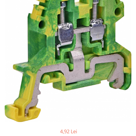
Paneluri LED
Corpuri de iluminat decorativ
interior/exterior
Exterior
Accesorii pentru iluminat
Dulii
Senzori de miscare, crepusculari si
ceasuri programabile
4,92 Lei