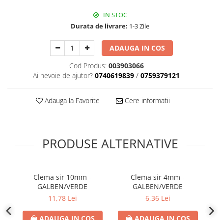
IN STOC
Durata de livrare:
1-3 Zile
ADAUGA IN COS
Cod Produs:
003903066
Ai nevoie de ajutor?
0740619839
/
0759379121
Adauga la Favorite
Cere informatii
PRODUSE ALTERNATIVE
Clema sir 10mm -
Clema sir 4mm -
GALBEN/VERDE
GALBEN/VERDE
11,78 Lei
6,36 Lei
ADAUGA IN COS
ADAUGA IN COS