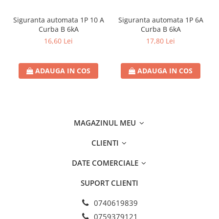
Separatoare sigurante fuzibile
Sigurante fuzibile
Siguranta automata 1P 10 A
Siguranta automata 1P 6A
Curba B 6kA
Curba B 6kA
Sigurante fuzibile tip C,
16,60 Lei
17,80 Lei
dimensiune 10x38
Sigurante fuzibile tip C,
dimensiune 14x51
ADAUGA IN COS
ADAUGA IN COS
Sigurante fuzibile tip D II
Sigurante fuzibile tip D III
Sigurante radio 5x20
SV comutator modular de sarcină
MAGAZINUL MEU
SPD - Descarcator - Protectie
supratensiuni
CLIENTI
T12
DATE COMERCIALE
T2
Statie incarcare AUTO
SUPORT CLIENTI
Tablouri electrice
0740619839
Tablouri electrice IP40
0759379121