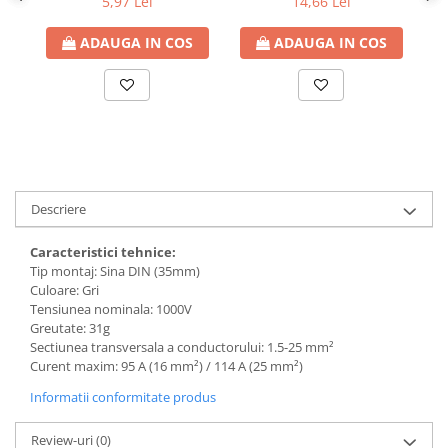
5,97 Lei
14,66 Lei
defectului de arc electric
Cabluri electrice
ADAUGA IN COS
ADAUGA IN COS
NYM-J
NYY-J
Cleme si accesorii
Accesorii tablou
Blocuri de distributie
Busbar
Descriere
Cleme cu conexiune rapida
Caracteristici tehnice:
Cleme derivatie
Tip montaj: Sina DIN (35mm)
Culoare: Gri
Cleme terminale
Tensiunea nominala: 1000V
Greutate: 31g
Cleme Wago
Sectiunea transversala a conductorului: 1.5-25 mm²
Dispozitive stingere incendii
Curent maxim: 95 A (16 mm²) / 114 A (25 mm²)
tablouri
Informatii conformitate produs
Pini terminali
Review-uri
(0)
Compensarea puterii reactive