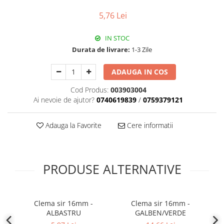
Plafoniere
5,76 Lei
Proiectoare
Spoturi tavan
IN STOC
Surse de iluminat tehnic si
Durata de livrare:
1-3 Zile
accesorii
ADAUGA IN COS
Corpuri liniare
Iluminat de siguranta
Cod Produs:
003903004
Ai nevoie de ajutor?
0740619839
/
0759379121
Iluminat pe sina magnetica
Paneluri LED
Adauga la Favorite
Cere informatii
Corpuri de iluminat decorativ
interior/exterior
Exterior
Accesorii pentru iluminat
PRODUSE ALTERNATIVE
Dulii
Senzori de miscare, crepusculari si
ceasuri programabile
Clema sir 16mm -
Clema sir 16mm -
ALBASTRU
GALBEN/VERDE
AFDD – Dispozitive de detectare a