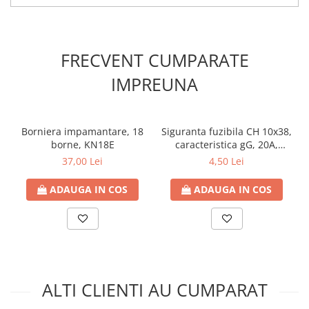
Contoare de energie
Doze si aparataj modular
Protectia Sistemelor Fotovoltaicelor
FRECVENT CUMPARATE
Separatoare si fuzibile de curent
IMPREUNA
continuu
Cablu solar
Descarcatoare de curent continuu
Borniera impamantare, 18
Siguranta fuzibila CH 10x38,
borne, KN18E
caracteristica gG, 20A,
Tablouri echipate PV
500VAC
37,00 Lei
4,50 Lei
Relee si contactoare modulare
Contactoare modulare
ADAUGA IN COS
ADAUGA IN COS
DigiTop
Relee de timp
Relee monitorizare
Separatoare si sigurante fuzibile
ALTI CLIENTI AU CUMPARAT
Separatoare de sarcina