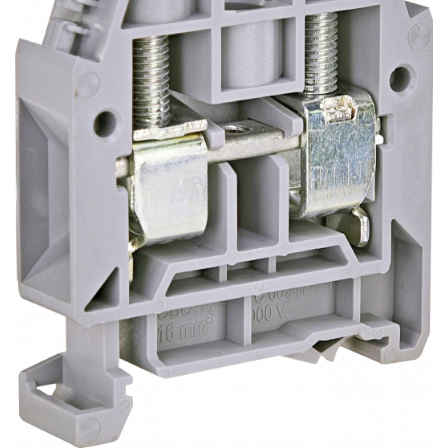
RCCB - 100mA - tip A
RCCB - 30mA - tip A
RCBO - Intrerupatoare cu protectie
diferentiala si la supracurent
RCBO - 10mA - tip A
RCBO - 30mA - tip A
Curba B
Curba C
RCBO - 30mA - tip A - Trifazat
Iluminat
Surse de iluminat
Banda LED si transformatoare
Becuri incandescente si halogn
Becuri si tuburi LED
Corpuri de iluminat
Aplice perete