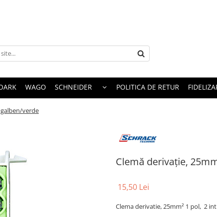
OARK
WAGO
SCHNEIDER
POLITICA DE RETUR
FIDELIZA
, galben/verde
Clemă derivaţie, 25mm
15,50 Lei
Clema derivatie, 25mm² 1 pol, 2 intra