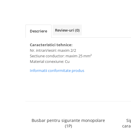
Plafoniere
Proiectoare
Spoturi tavan
Surse de iluminat tehnic si
Review-uri
(0)
Descriere
accesorii
Corpuri liniare
Caracteristici tehnice:
Nr. intrari/iesiri: maxim 2/2
Iluminat de siguranta
Sectiune conductor: maxim 25 mm²
Iluminat pe sina magnetica
Material conexiune: Cu
Paneluri LED
Informatii conformitate produs
Corpuri de iluminat decorativ
interior/exterior
Exterior
Accesorii pentru iluminat
Dulii
Senzori de miscare, crepusculari si
ceasuri programabile
Busbar pentru sigurante monopolare
Si
(1P)
cara
AFDD – Dispozitive de detectare a