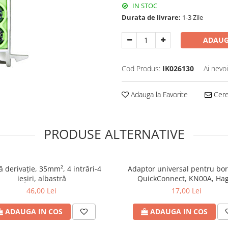
IN STOC
Durata de livrare:
1-3 Zile
ADAUG
Cod Produs:
IK026130
Ai nevo
Adauga la Favorite
Cere 
PRODUSE ALTERNATIVE
 derivaţie, 35mm², 4 intrări-4
Adaptor universal pentru bor
ieşiri, albastră
QuickConnect, KN00A, Ha
46,00 Lei
17,00 Lei
ADAUGA IN COS
ADAUGA IN COS