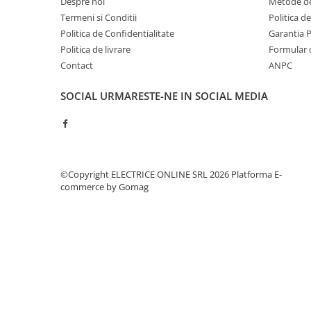
Despre noi
Metode de
Contoare de energie
Termeni si Conditii
Politica d
Doze si aparataj modular
Politica de Confidentialitate
Garantia 
Politica de livrare
Formular 
Protectia Sistemelor Fotovoltaicelor
Contact
ANPC
Separatoare si fuzibile de curent
continuu
SOCIAL
URMARESTE-NE IN SOCIAL MEDIA
Cablu solar
Descarcatoare de curent continuu
Tablouri echipate PV
Relee si contactoare modulare
©Copyright ELECTRICE ONLINE SRL 2026
Platforma E-
Contactoare modulare
commerce by Gomag
DigiTop
Relee de timp
Relee monitorizare
Separatoare si sigurante fuzibile
Separatoare de sarcina