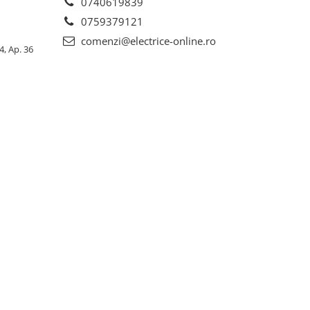
0740619839
0759379121
comenzi@electrice-online.ro
4, Ap. 36