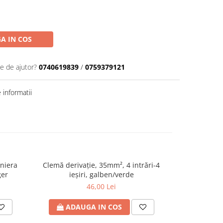
A IN COS
ie de ajutor?
0740619839
/
0759379121
informatii
niera
Clemă derivaţie, 35mm², 4 intrări-4
Borniera d
ger
ieşiri, galben/verde
46,00 Lei
ADAUGA IN COS
ADA