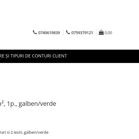
0740619839
0759379121
0,00
RE ȘI TIPURI DE CONTURI CLIENT
², 1p., galben/verde
ri si 2 iesiri, galben/verde