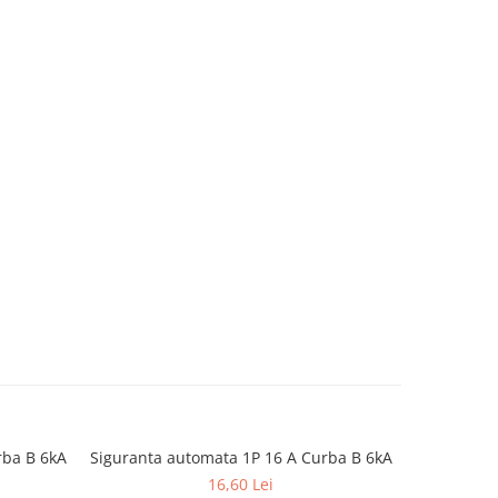
rba B 6kA
Siguranta automata 1P 16 A Curba B 6kA
Protectie
NOU
16,60 Lei