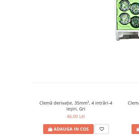
RCCB - 100mA - tip A
RCCB - 30mA - tip A
RCBO - Intrerupatoare cu protectie
diferentiala si la supracurent
RCBO - 10mA - tip A
RCBO - 30mA - tip A
Curba B
Curba C
RCBO - 30mA - tip A - Trifazat
Iluminat
Surse de iluminat
Banda LED si transformatoare
Clemă derivaţie, 35mm², 4 intrări-4
Clemă
ieşiri, Gri
Becuri incandescente si halogn
46,00 Lei
Becuri si tuburi LED
Corpuri de iluminat
ADAUGA IN COS
Aplice perete