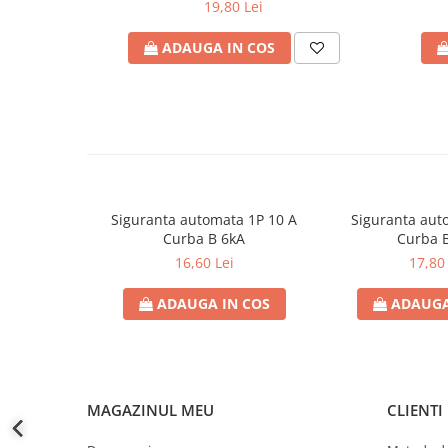
defectului de arc electric
19,80 Lei
Cabluri electrice
ADAUGA IN COS
NYM-J
NYY-J
Cleme si accesorii
Accesorii tablou
Blocuri de distributie
Busbar
Siguranta automata 1P 10 A
Siguranta aut
Cleme cu conexiune rapida
Curba B 6kA
Curba 
16,60 Lei
17,80 
Cleme derivatie
Cleme terminale
ADAUGA IN COS
ADAUGA
Cleme Wago
Dispozitive stingere incendii
tablouri
MAGAZINUL MEU
CLIENTI
Pini terminali
Compensarea puterii reactive