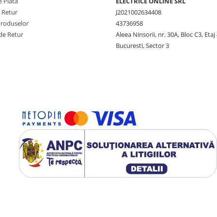
 Plata
ELECTRICE ONLINE SRL
e Retur
J2021002634408
Produselor
43736958
de Retur
Aleea Ninsorii, nr. 30A, Bloc C3, Etaj 
Bucuresti, Sector 3