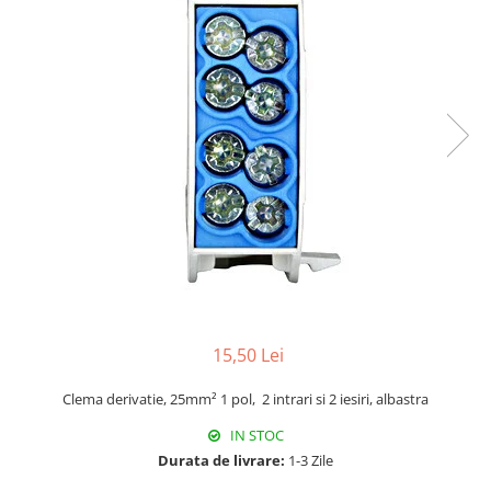
RCCB - 100mA - tip A
RCCB - 30mA - tip A
RCBO - Intrerupatoare cu protectie
diferentiala si la supracurent
RCBO - 10mA - tip A
RCBO - 30mA - tip A
Curba B
Curba C
RCBO - 30mA - tip A - Trifazat
Iluminat
Surse de iluminat
15,50 Lei
Banda LED si transformatoare
Becuri incandescente si halogn
Clema derivatie, 25mm² 1 pol, 2 intrari si 2 iesiri, albastra
Becuri si tuburi LED
IN STOC
Corpuri de iluminat
Durata de livrare:
1-3 Zile
Aplice perete