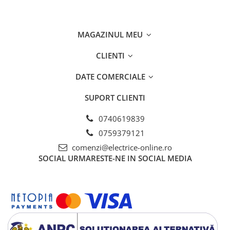
Separatoare sigurante fuzibile
Sigurante fuzibile
Sigurante fuzibile tip C,
MAGAZINUL MEU
dimensiune 10x38
CLIENTI
Sigurante fuzibile tip C,
dimensiune 14x51
DATE COMERCIALE
Sigurante fuzibile tip D II
Sigurante fuzibile tip D III
SUPORT CLIENTI
Sigurante radio 5x20
0740619839
SV comutator modular de sarcină
0759379121
SPD - Descarcator - Protectie
supratensiuni
comenzi@electrice-online.ro
SOCIAL
URMARESTE-NE IN SOCIAL MEDIA
T12
T2
Statie incarcare AUTO
Tablouri electrice
Tablouri electrice IP40