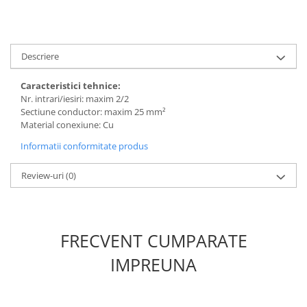
defectului de arc electric
Cabluri electrice
NYM-J
Descriere
NYY-J
Cleme si accesorii
Caracteristici tehnice:
Accesorii tablou
Nr. intrari/iesiri: maxim 2/2
Sectiune conductor: maxim 25 mm²
Blocuri de distributie
Material conexiune: Cu
Busbar
Informatii conformitate produs
Cleme cu conexiune rapida
Review-uri
(0)
Cleme derivatie
Cleme terminale
Cleme Wago
FRECVENT CUMPARATE
Dispozitive stingere incendii
IMPREUNA
tablouri
Pini terminali
Compensarea puterii reactive