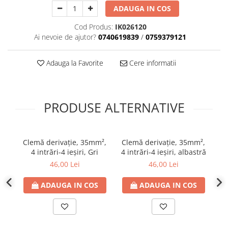
ADAUGA IN COS
Plafoniere
Proiectoare
Cod Produs:
IK026120
Spoturi tavan
Ai nevoie de ajutor?
0740619839
/
0759379121
Surse de iluminat tehnic si
accesorii
Adauga la Favorite
Cere informatii
Corpuri liniare
Iluminat de siguranta
Iluminat pe sina magnetica
PRODUSE ALTERNATIVE
Paneluri LED
Corpuri de iluminat decorativ
interior/exterior
Clemă derivaţie, 35mm²,
Clemă derivaţie, 35mm²,
Ad
4 intrări-4 ieşiri, Gri
4 intrări-4 ieşiri, albastră
b
Exterior
46,00 Lei
46,00 Lei
Accesorii pentru iluminat
Dulii
ADAUGA IN COS
ADAUGA IN COS
Senzori de miscare, crepusculari si
ceasuri programabile
AFDD – Dispozitive de detectare a