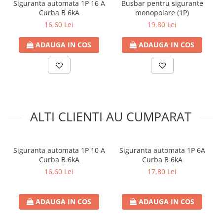
Siguranta automata 1P 16 A
Busbar pentru sigurante
Contoare de energie
Curba B 6kA
monopolare (1P)
Doze si aparataj modular
16,60 Lei
19,80 Lei
Protectia Sistemelor Fotovoltaicelor
ADAUGA IN COS
ADAUGA IN COS
Separatoare si fuzibile de curent
continuu
Cablu solar
Descarcatoare de curent continuu
Tablouri echipate PV
ALTI CLIENTI AU CUMPARAT
Relee si contactoare modulare
Contactoare modulare
DigiTop
Siguranta automata 1P 10 A
Siguranta automata 1P 6A
Curba B 6kA
Curba B 6kA
Relee de timp
16,60 Lei
17,80 Lei
Relee monitorizare
Separatoare si sigurante fuzibile
ADAUGA IN COS
ADAUGA IN COS
Separatoare de sarcina