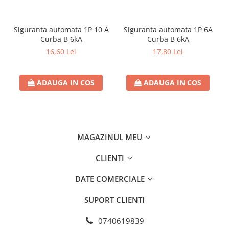
Separatoare sigurante fuzibile
Sigurante fuzibile
Siguranta automata 1P 10 A
Siguranta automata 1P 6A
Sigurante fuzibile tip C,
Curba B 6kA
Curba B 6kA
dimensiune 10x38
16,60 Lei
17,80 Lei
Sigurante fuzibile tip C,
dimensiune 14x51
Sigurante fuzibile tip D II
ADAUGA IN COS
ADAUGA IN COS
Sigurante fuzibile tip D III
Sigurante radio 5x20
SV comutator modular de sarcină
SPD - Descarcator - Protectie
MAGAZINUL MEU
supratensiuni
CLIENTI
T12
T2
DATE COMERCIALE
Statie incarcare AUTO
SUPORT CLIENTI
Tablouri electrice
Tablouri electrice IP40
0740619839