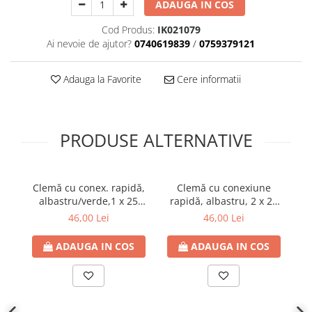
ADAUGA IN COS
Plafoniere
Cod Produs:
IK021079
Proiectoare
Ai nevoie de ajutor?
0740619839
/
0759379121
Spoturi tavan
Surse de iluminat tehnic si
Adauga la Favorite
Cere informatii
accesorii
Corpuri liniare
Iluminat de siguranta
PRODUSE ALTERNATIVE
Iluminat pe sina magnetica
Paneluri LED
Corpuri de iluminat decorativ
Clemă cu conex. rapidă,
Clemă cu conexiune
interior/exterior
albastru/verde,1 x 25
rapidă, albastru, 2 x 25
r
Exterior
mm², 7 x 6 mm²
mm², 14 x 6 mm²
46,00 Lei
46,00 Lei
Accesorii pentru iluminat
ADAUGA IN COS
ADAUGA IN COS
Dulii
Senzori de miscare, crepusculari si
ceasuri programabile
AFDD – Dispozitive de detectare a