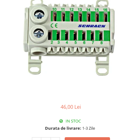
RCCB - 100mA - tip A
RCCB - 30mA - tip A
RCBO - Intrerupatoare cu protectie
diferentiala si la supracurent
RCBO - 10mA - tip A
RCBO - 30mA - tip A
Curba B
Curba C
RCBO - 30mA - tip A - Trifazat
Iluminat
Surse de iluminat
Banda LED si transformatoare
46,00 Lei
Becuri incandescente si halogn
Becuri si tuburi LED
IN STOC
Corpuri de iluminat
Durata de livrare:
1-3 Zile
Aplice perete