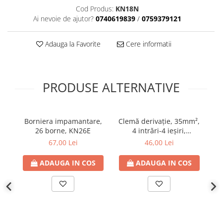
Cod Produs:
KN18N
Plafoniere
Ai nevoie de ajutor?
0740619839
/
0759379121
Proiectoare
Spoturi tavan
Adauga la Favorite
Cere informatii
Surse de iluminat tehnic si
accesorii
Corpuri liniare
PRODUSE ALTERNATIVE
Iluminat de siguranta
Iluminat pe sina magnetica
Paneluri LED
Borniera impamantare,
Clemă derivaţie, 35mm²,
Cl
Corpuri de iluminat decorativ
26 borne, KN26E
4 intrări-4 ieşiri,
4 
interior/exterior
galben/verde
67,00 Lei
46,00 Lei
Exterior
Accesorii pentru iluminat
ADAUGA IN COS
ADAUGA IN COS
Dulii
Senzori de miscare, crepusculari si
ceasuri programabile
AFDD – Dispozitive de detectare a