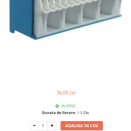
RCCB - 100mA - tip A
RCCB - 30mA - tip A
RCBO - Intrerupatoare cu protectie
diferentiala si la supracurent
RCBO - 10mA - tip A
RCBO - 30mA - tip A
Curba B
Curba C
RCBO - 30mA - tip A - Trifazat
Iluminat
Surse de iluminat
36,00 Lei
Banda LED si transformatoare
Becuri incandescente si halogn
IN STOC
Becuri si tuburi LED
Durata de livrare:
1-3 Zile
Corpuri de iluminat
ADAUGA IN COS
Aplice perete