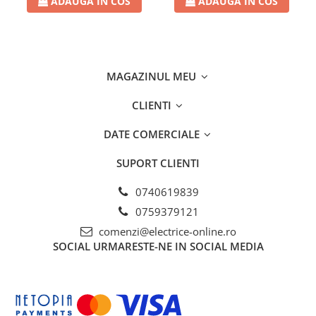
Separatoare sigurante fuzibile
ADAUGA IN COS
ADAUGA IN COS
Sigurante fuzibile
Sigurante fuzibile tip C,
dimensiune 10x38
MAGAZINUL MEU
Sigurante fuzibile tip C,
dimensiune 14x51
CLIENTI
Sigurante fuzibile tip D II
Sigurante fuzibile tip D III
DATE COMERCIALE
Sigurante radio 5x20
SUPORT CLIENTI
SV comutator modular de sarcină
SPD - Descarcator - Protectie
0740619839
supratensiuni
0759379121
T12
comenzi@electrice-online.ro
T2
SOCIAL
URMARESTE-NE IN SOCIAL MEDIA
Statie incarcare AUTO
Tablouri electrice
Tablouri electrice IP40