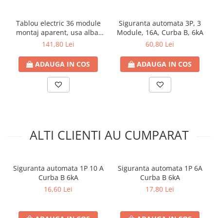
Contoare de energie
Doze si aparataj modular
Tablou electric 36 module
Siguranta automata 3P, 3
montaj aparent, usa alba,
Module, 16A, Curba B, 6kA
Protectia Sistemelor Fotovoltaicelor
IP40 ECT36PO
141,80 Lei
60,80 Lei
Separatoare si fuzibile de curent
continuu
ADAUGA IN COS
ADAUGA IN COS
Cablu solar
Descarcatoare de curent continuu
Tablouri echipate PV
Relee si contactoare modulare
Contactoare modulare
ALTI CLIENTI AU CUMPARAT
DigiTop
Relee de timp
Siguranta automata 1P 10 A
Siguranta automata 1P 6A
Relee monitorizare
Curba B 6kA
Curba B 6kA
16,60 Lei
17,80 Lei
Separatoare si sigurante fuzibile
Separatoare de sarcina