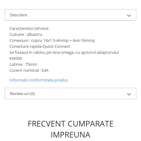
defectului de arc electric
Cabluri electrice
Descriere
NYM-J
NYY-J
Caracteristici tehnice:
Culoare : albastru
Cleme si accesorii
Conexiuni : cupru 14x1.5-4mmp + 4x4-16mmp
Accesorii tablou
Conectare rapida-Quick Connect
Se fixeaza in tablou pe sina omega, cu ajutorul adaptorului
Blocuri de distributie
KN00A
Latime : 75mm
Busbar
Curent nominal : 63A
Cleme cu conexiune rapida
Informatii conformitate produs
Cleme derivatie
Review-uri
(0)
Cleme terminale
Cleme Wago
Dispozitive stingere incendii
tablouri
FRECVENT CUMPARATE
Pini terminali
IMPREUNA
Compensarea puterii reactive