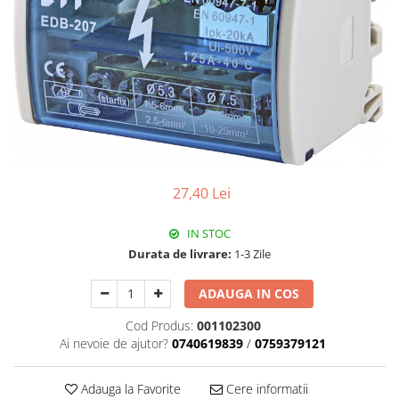
Paneluri LED
Corpuri de iluminat decorativ
interior/exterior
Exterior
Accesorii pentru iluminat
Dulii
Senzori de miscare, crepusculari si
ceasuri programabile
27,40 Lei
IN STOC
Durata de livrare:
1-3 Zile
ADAUGA IN COS
Cod Produs:
001102300
Ai nevoie de ajutor?
0740619839
/
0759379121
Adauga la Favorite
Cere informatii