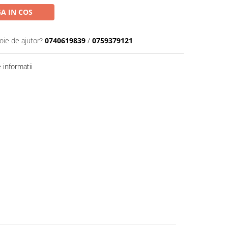
A IN COS
oie de ajutor?
0740619839
/
0759379121
informatii