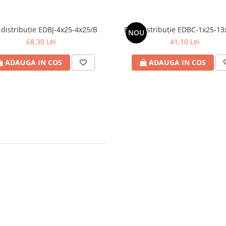
 distribuție EDBJ-4x25-4x25/B
Bloc distribuție EDBC-1x25-13
NOU
68,30 Lei
41,10 Lei
ADAUGA IN COS
ADAUGA IN COS