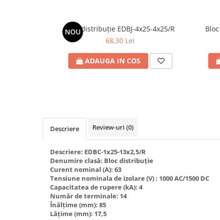
Plafoniere
Proiectoare
Bloc distribuție EDBJ-4x25-4x25/R
Bloc
NOU
Spoturi tavan
68,30 Lei
Surse de iluminat tehnic si
accesorii
ADAUGA IN COS
Corpuri liniare
Iluminat de siguranta
Iluminat pe sina magnetica
Paneluri LED
Corpuri de iluminat decorativ
Review-uri
(0)
Descriere
interior/exterior
Exterior
Descriere: EDBC-1x25-13x2,5/R
Denumire clasă: Bloc distribuție
Accesorii pentru iluminat
Curent nominal (A): 63
Dulii
Tensiune nominala de izolare (V) : 1000 AC/1500 DC
Capacitatea de rupere (kA): 4
Senzori de miscare, crepusculari si
Număr de terminale: 14
ceasuri programabile
Înălțime (mm): 85
AFDD – Dispozitive de detectare a
Lățime (mm): 17,5