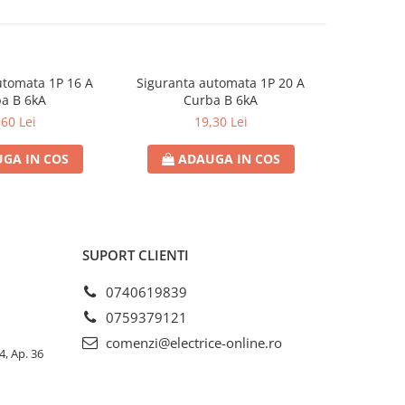
utomata 1P 16 A
Siguranta automata 1P 20 A
Sigurant
a B 6kA
Curba B 6kA
C
,60 Lei
19,30 Lei
GA IN COS
ADAUGA IN COS
AD
SUPORT CLIENTI
0740619839
0759379121
comenzi@electrice-online.ro
4, Ap. 36