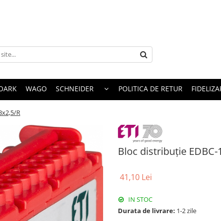
OARK
WAGO
SCHNEIDER
POLITICA DE RETUR
FIDELIZA
3x2,5/R
Bloc distribuție EDBC-
41,10 Lei
IN STOC
Durata de livrare:
1-2 zile