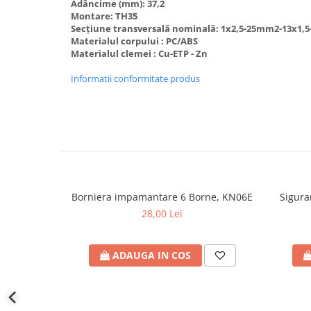
defectului de arc electric
Adâncime (mm): 37,2
Montare: TH35
Cabluri electrice
Secțiune transversală nominală: 1x2,5-25mm2-13x1,
NYM-J
Materialul corpului : PC/ABS
Materialul clemei : Cu-ETP - Zn
NYY-J
Informatii conformitate produs
Cleme si accesorii
Accesorii tablou
Blocuri de distributie
Busbar
Cleme cu conexiune rapida
Cleme derivatie
Borniera impamantare 6 Borne, KN06E
Sigura
Cleme terminale
28,00 Lei
Cleme Wago
Dispozitive stingere incendii
ADAUGA IN COS
tablouri
Pini terminali
Compensarea puterii reactive