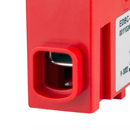
RCCB - 100mA - tip A
RCCB - 30mA - tip A
RCBO - Intrerupatoare cu protectie
diferentiala si la supracurent
RCBO - 10mA - tip A
RCBO - 30mA - tip A
Curba B
Curba C
RCBO - 30mA - tip A - Trifazat
Iluminat
Surse de iluminat
Banda LED si transformatoare
Becuri incandescente si halogn
Becuri si tuburi LED
Corpuri de iluminat
Aplice perete