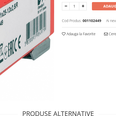
ADAUG
Cod Produs:
001102449
Ai nev
Adauga la Favorite
Cere 
PRODUSE ALTERNATIVE