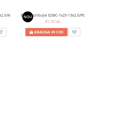
x2,5/N
Bloc distribuție EDBC-1x25-13x2,5/PE
Bloc 
NOU
41,10 Lei
ADAUGA IN COS
ADA