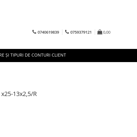
0740619839
0759379121
0,00
RE ȘI TIPURI DE CONTURI CLIENT
1x25-13x2,5/R