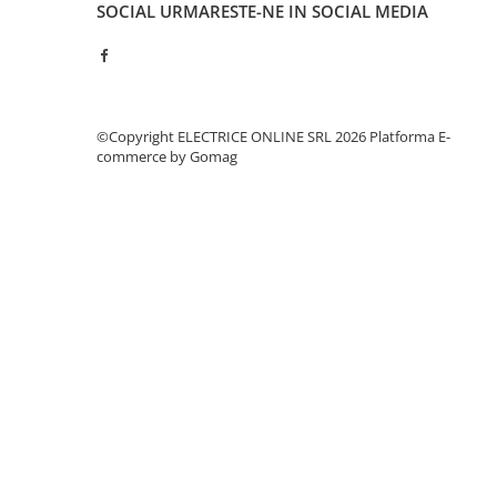
Separatoare sigurante fuzibile
SOCIAL
URMARESTE-NE IN SOCIAL MEDIA
Sigurante fuzibile
Sigurante fuzibile tip C,
dimensiune 10x38
Sigurante fuzibile tip C,
©Copyright ELECTRICE ONLINE SRL 2026
Platforma E-
dimensiune 14x51
commerce by Gomag
Sigurante fuzibile tip D II
Sigurante fuzibile tip D III
Sigurante radio 5x20
SV comutator modular de sarcină
SPD - Descarcator - Protectie
supratensiuni
T12
T2
Statie incarcare AUTO
Tablouri electrice
Tablouri electrice IP40