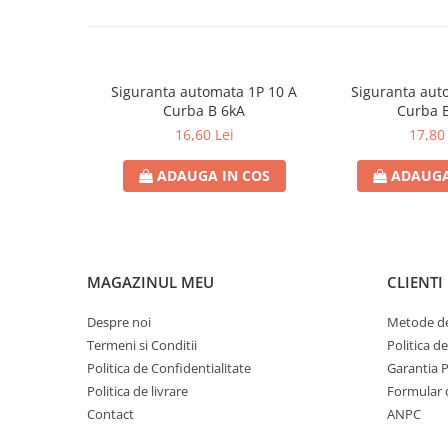
Contoare de energie
Doze si aparataj modular
Protectia Sistemelor Fotovoltaicelor
Siguranta automata 1P 10 A
Siguranta aut
Separatoare si fuzibile de curent
Curba B 6kA
Curba 
continuu
16,60 Lei
17,80 
Cablu solar
ADAUGA IN COS
ADAUGA
Descarcatoare de curent continuu
Tablouri echipate PV
Relee si contactoare modulare
Contactoare modulare
MAGAZINUL MEU
CLIENTI
DigiTop
Despre noi
Metode de
Relee de timp
Termeni si Conditii
Politica d
Relee monitorizare
Politica de Confidentialitate
Garantia 
Politica de livrare
Formular 
Separatoare si sigurante fuzibile
Contact
ANPC
Separatoare de sarcina