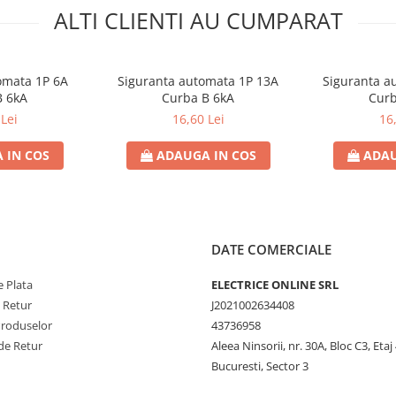
ALTI CLIENTI AU CUMPARAT
omata 1P 6A
Siguranta automata 1P 13A
Siguranta a
B 6kA
Curba B 6kA
Curb
Lei
16,60 Lei
16
 IN COS
ADAUGA IN COS
ADAU
DATE COMERCIALE
 Plata
ELECTRICE ONLINE SRL
e Retur
J2021002634408
Produselor
43736958
de Retur
Aleea Ninsorii, nr. 30A, Bloc C3, Etaj 
Bucuresti, Sector 3