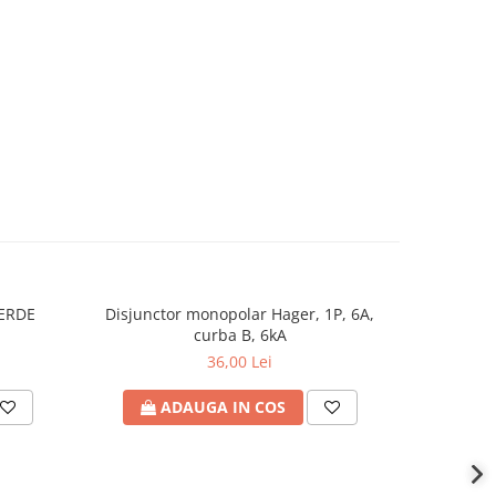
VERDE
Disjunctor monopolar Hager, 1P, 6A,
Bornie
curba B, 6kA
36,00 Lei
ADAUGA IN COS
A