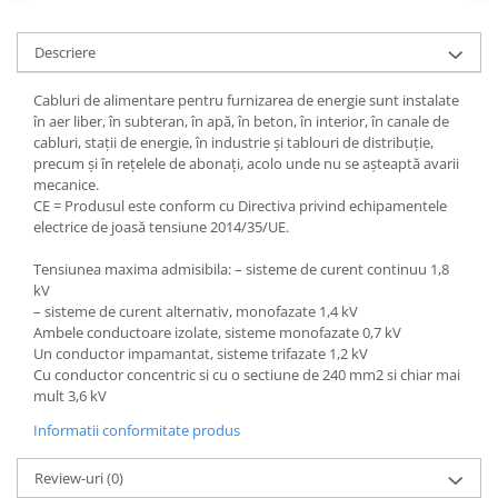
defectului de arc electric
Cabluri electrice
Descriere
NYM-J
NYY-J
Cabluri de alimentare pentru furnizarea de energie sunt instalate
în aer liber, în subteran, în apă, în beton, în interior, în canale de
Cleme si accesorii
cabluri, stații de energie, în industrie și tablouri de distribuție,
Accesorii tablou
precum și în rețelele de abonați, acolo unde nu se așteaptă avarii
mecanice.
Blocuri de distributie
CE = Produsul este conform cu Directiva privind echipamentele
electrice de joasă tensiune 2014/35/UE.
Busbar
Cleme cu conexiune rapida
Tensiunea maxima admisibila: – sisteme de curent continuu 1,8
kV
Cleme derivatie
– sisteme de curent alternativ, monofazate 1,4 kV
Cleme terminale
Ambele conductoare izolate, sisteme monofazate 0,7 kV
Un conductor impamantat, sisteme trifazate 1,2 kV
Cleme Wago
Cu conductor concentric si cu o sectiune de 240 mm2 si chiar mai
mult 3,6 kV
Dispozitive stingere incendii
tablouri
Informatii conformitate produs
Pini terminali
Review-uri
(0)
Compensarea puterii reactive