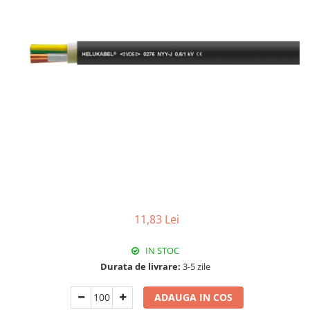
RCCB - 100mA - tip A
RCCB - 30mA - tip A
RCBO - Intrerupatoare cu protectie
diferentiala si la supracurent
RCBO - 10mA - tip A
RCBO - 30mA - tip A
Curba B
Curba C
RCBO - 30mA - tip A - Trifazat
Iluminat
Surse de iluminat
11,83 Lei
Banda LED si transformatoare
Becuri incandescente si halogn
IN STOC
Becuri si tuburi LED
Durata de livrare:
3-5 zile
Corpuri de iluminat
ADAUGA IN COS
Aplice perete