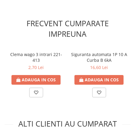
Contoare de energie
Doze si aparataj modular
FRECVENT CUMPARATE
Protectia Sistemelor Fotovoltaicelor
Separatoare si fuzibile de curent
IMPREUNA
continuu
Cablu solar
Descarcatoare de curent continuu
Clema wago 3 intrari 221-
Siguranta automata 1P 10 A
413
Curba B 6kA
Tablouri echipate PV
2,70 Lei
16,60 Lei
Relee si contactoare modulare
ADAUGA IN COS
ADAUGA IN COS
Contactoare modulare
DigiTop
Relee de timp
Relee monitorizare
Separatoare si sigurante fuzibile
ALTI CLIENTI AU CUMPARAT
Separatoare de sarcina