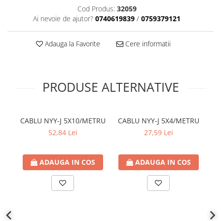
Cod Produs:
32059
Plafoniere
Ai nevoie de ajutor?
0740619839
/
0759379121
Proiectoare
Spoturi tavan
Adauga la Favorite
Cere informatii
Surse de iluminat tehnic si
accesorii
Corpuri liniare
PRODUSE ALTERNATIVE
Iluminat de siguranta
Iluminat pe sina magnetica
Paneluri LED
CABLU NYY-J 5X10/METRU
CABLU NYY-J 5X4/METRU
CA
Corpuri de iluminat decorativ
52,84 Lei
27,59 Lei
interior/exterior
Exterior
Accesorii pentru iluminat
ADAUGA IN COS
ADAUGA IN COS
Dulii
Senzori de miscare, crepusculari si
ceasuri programabile
AFDD – Dispozitive de detectare a