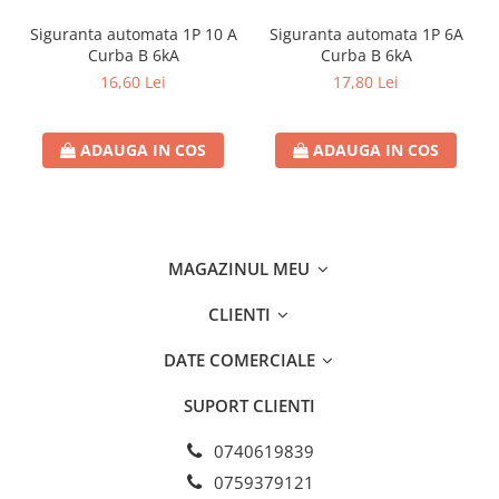
Separatoare sigurante fuzibile
Siguranta automata 1P 10 A
Siguranta automata 1P 6A
Sigurante fuzibile
Curba B 6kA
Curba B 6kA
Sigurante fuzibile tip C,
16,60 Lei
17,80 Lei
dimensiune 10x38
Sigurante fuzibile tip C,
dimensiune 14x51
ADAUGA IN COS
ADAUGA IN COS
Sigurante fuzibile tip D II
Sigurante fuzibile tip D III
Sigurante radio 5x20
SV comutator modular de sarcină
MAGAZINUL MEU
SPD - Descarcator - Protectie
CLIENTI
supratensiuni
T12
DATE COMERCIALE
T2
SUPORT CLIENTI
Statie incarcare AUTO
Tablouri electrice
0740619839
Tablouri electrice IP40
0759379121