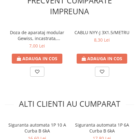
FRECVENT CUMPARATE
IMPREUNA
Doza de aparataj modular
CABLU NYY-J 3X1.5/METRU
Gewiss, incastrata,
8,30 Lei
tencuiala, 4 module
7,00 Lei
ADAUGA IN COS
ADAUGA IN COS
ALTI CLIENTI AU CUMPARAT
Siguranta automata 1P 10 A
Siguranta automata 1P 6A
Curba B 6kA
Curba B 6kA
16,60 Lei
17,80 Lei