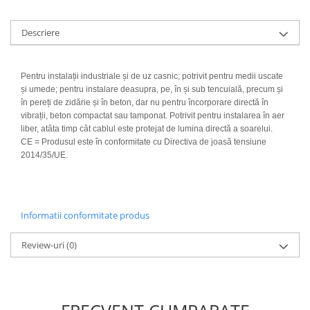
Descriere
Pentru instalații industriale și de uz casnic; potrivit pentru medii uscate
și umede; pentru instalare deasupra, pe, în și sub tencuială, precum și
în pereți de zidărie și în beton, dar nu pentru încorporare directă în
vibrații, beton compactat sau tamponat. Potrivit pentru instalarea în aer
liber, atâta timp cât cablul este protejat de lumina directă a soarelui.
CE = Produsul este în conformitate cu Directiva de joasă tensiune
2014/35/UE.
Informatii conformitate produs
Review-uri
(0)