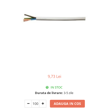
Paneluri LED
Corpuri de iluminat decorativ
interior/exterior
Exterior
Accesorii pentru iluminat
Dulii
Senzori de miscare, crepusculari si
ceasuri programabile
9,73 Lei
IN STOC
Durata de livrare:
3-5 zile
ADAUGA IN COS