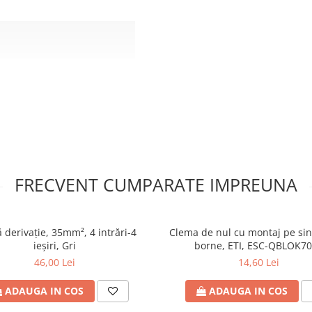
FRECVENT CUMPARATE IMPREUNA
rizare
 la curent alternativ și
 derivaţie, 35mm², 4 intrări-4
Clema de nul cu montaj pe sin
)
ieşiri, Gri
borne, ETI, ESC-QBLOK7
46,00 Lei
14,60 Lei
ADAUGA IN COS
ADAUGA IN COS