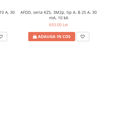
10 A, 30
AFDD, seria KZS, 3M2p, tip A, B 25 A, 30
AFDD, seria L
-2%
mA, 10 kA
650,00 Lei
965,
ADAUGA IN COS
ADA