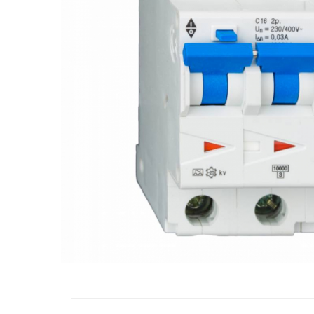
RCCB - 100mA - tip A
RCCB - 30mA - tip A
RCBO - Intrerupatoare cu protectie
diferentiala si la supracurent
RCBO - 10mA - tip A
RCBO - 30mA - tip A
Curba B
Curba C
RCBO - 30mA - tip A - Trifazat
Iluminat
Surse de iluminat
Banda LED si transformatoare
Becuri incandescente si halogn
Becuri si tuburi LED
Corpuri de iluminat
Aplice perete