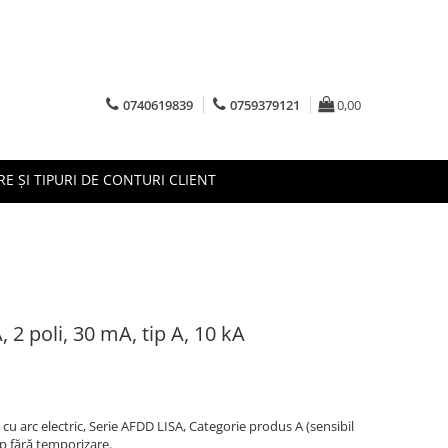
0740619839
0759379121
0,00
RE ȘI TIPURI DE CONTURI CLIENT
, 2 poli, 30 mA, tip A, 10 kA
 cu arc electric, Serie AFDD LISA, Categorie produs A (sensibil
Tip fără temporizare.