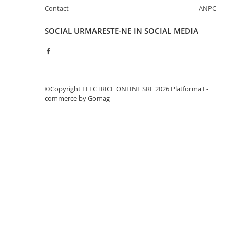
Separatoare sigurante fuzibile
Contact
ANPC
Sigurante fuzibile
SOCIAL
URMARESTE-NE IN SOCIAL MEDIA
Sigurante fuzibile tip C,
dimensiune 10x38
Sigurante fuzibile tip C,
dimensiune 14x51
Sigurante fuzibile tip D II
©Copyright ELECTRICE ONLINE SRL 2026
Platforma E-
Sigurante fuzibile tip D III
commerce by Gomag
Sigurante radio 5x20
SV comutator modular de sarcină
SPD - Descarcator - Protectie
supratensiuni
T12
T2
Statie incarcare AUTO
Tablouri electrice
Tablouri electrice IP40