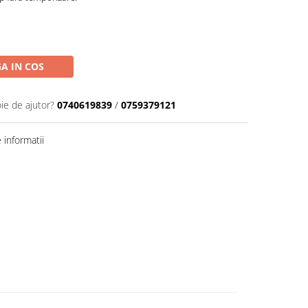
A IN COS
ie de ajutor?
0740619839
/
0759379121
informatii