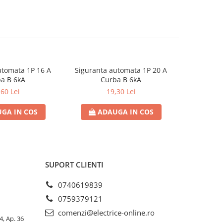
utomata 1P 16 A
Siguranta automata 1P 20 A
Sigurant
a B 6kA
Curba B 6kA
C
,60 Lei
19,30 Lei
GA IN COS
ADAUGA IN COS
AD
SUPORT CLIENTI
0740619839
0759379121
comenzi@electrice-online.ro
4, Ap. 36