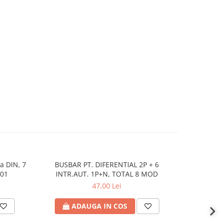
a DIN, 7
BUSBAR PT. DIFERENTIAL 2P + 6
Releu p
NOU
001
INTR.AUT. 1P+N, TOTAL 8 MOD
47,00 Lei
ADAUGA IN COS
A