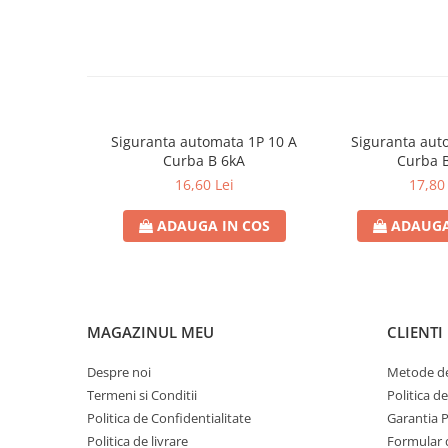
Standard produs
EN 62606
Contoare de energie
Fabricant
Schrack
Doze si aparataj modular
Protectia Sistemelor Fotovoltaicelor
Separatoare si fuzibile de curent
continuu
Siguranta automata 1P 10 A
Siguranta aut
Cablu solar
Curba B 6kA
Curba 
Descarcatoare de curent continuu
16,60 Lei
17,80 
Tablouri echipate PV
ADAUGA IN COS
ADAUGA
Relee si contactoare modulare
Contactoare modulare
DigiTop
Relee de timp
MAGAZINUL MEU
CLIENTI
Relee monitorizare
Despre noi
Metode de
Separatoare si sigurante fuzibile
Termeni si Conditii
Politica d
Separatoare de sarcina
Politica de Confidentialitate
Garantia 
Politica de livrare
Formular 