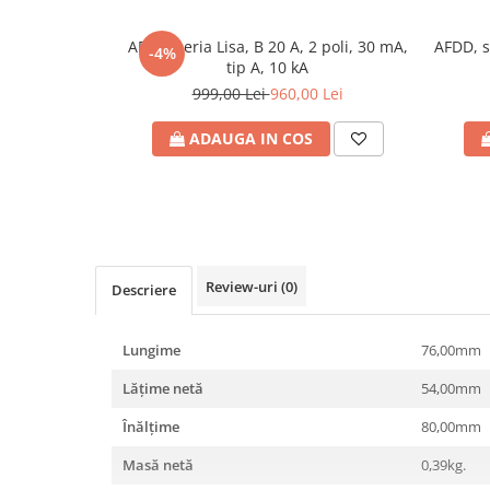
Plafoniere
AFDD, seria Lisa, B 20 A, 2 poli, 30 mA,
AFDD, s
Proiectoare
-4%
tip A, 10 kA
Spoturi tavan
999,00 Lei
960,00 Lei
Surse de iluminat tehnic si
accesorii
ADAUGA IN COS
Corpuri liniare
Iluminat de siguranta
Iluminat pe sina magnetica
Paneluri LED
Corpuri de iluminat decorativ
Review-uri
(0)
Descriere
interior/exterior
Exterior
Lungime
76,00mm
Accesorii pentru iluminat
Lățime netă
54,00mm
Dulii
Senzori de miscare, crepusculari si
Înălţime
80,00mm
ceasuri programabile
Masă netă
0,39kg.
AFDD – Dispozitive de detectare a