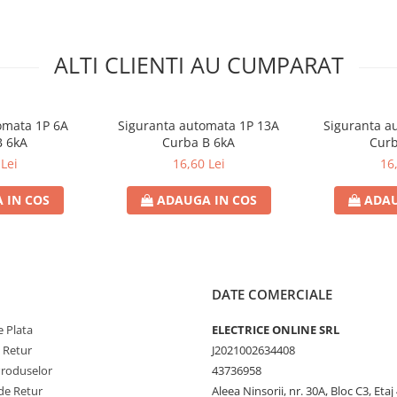
ALTI CLIENTI AU CUMPARAT
omata 1P 6A
Siguranta automata 1P 13A
Siguranta a
B 6kA
Curba B 6kA
Curb
Lei
16,60 Lei
16
 IN COS
ADAUGA IN COS
ADAU
DATE COMERCIALE
 Plata
ELECTRICE ONLINE SRL
e Retur
J2021002634408
Produselor
43736958
de Retur
Aleea Ninsorii, nr. 30A, Bloc C3, Etaj 