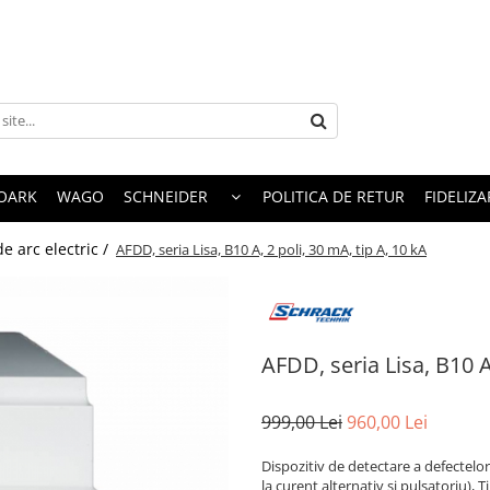
OARK
WAGO
SCHNEIDER
POLITICA DE RETUR
FIDELIZA
e arc electric /
AFDD, seria Lisa, B10 A, 2 poli, 30 mA, tip A, 10 kA
AFDD, seria Lisa, B10 A
999,00 Lei
960,00 Lei
Dispozitiv de detectare a defectelor
la curent alternativ și pulsatoriu), 