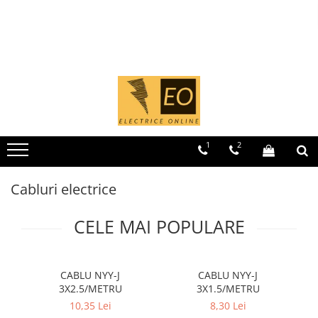
MCB - Sigurante automate
RCCB - Intrerupatoare de curent rezidual
RCBO - Intrerupatoare cu protectie diferentiala si la supracurent
Iluminat
Cabluri electrice
Cleme si accesorii
Protectia Sistemelor Fotovoltaicelor
Relee si contactoare modulare
Separatoare si sigurante fuzibile
SPD - Descarcator - Protectie supratensiuni
Tablouri electrice
1 Modul (1P)
RCCB - 100mA - tip A
RCBO - 10mA - tip A
Surse de iluminat
NYM-J
Accesorii tablou
Separatoare si fuzibile de curent
Contactoare modulare
Separatoare de sarcina
T12
Tablouri electrice IP40
Iluminat
continuu
Curba B
RCCB - 30mA - tip A
RCBO - 30mA - tip A
Banda LED si transformatoare
NYY-J
Blocuri de distributie
DigiTop
Separatoare sigurante fuzibile
T2
Tablouri electrice - PT
Cablu solar
Curba C
Becuri incandescente si halogn
Tablouri electrice - ST
Curba B
Busbar
Relee de timp
Sigurante fuzibile
Descarcatoare de curent continuu
1 Modul (1P+N)
Becuri si tuburi LED
Tablouri Combo (Curenti tari +
Curba C
Cleme cu conexiune rapida
Relee monitorizare
Sigurante fuzibile tip C,
media)
1
2
Corpuri de iluminat
Tablouri echipate PV
dimensiune 10x38
Curba B
RCBO - 30mA - tip A - Trifazat
Cleme derivatie
Tablouri electrice aparente - usa
Sigurante fuzibile tip C,
Curba C
Aplice perete
metal
Cleme terminale
dimensiune 14x51
Cabluri electrice
2 Module (1P+N)
Plafoniere
Sigurante fuzibile tip D II
Tablouri electrice incastrate - usa
Cleme Wago
Proiectoare
2 Module (2P)
alba metal
Sigurante fuzibile tip D III
CELE MAI POPULARE
Dispozitive stingere incendii
Spoturi tavan
3 Module (3P)
Tablouri electrice IP65
tablouri
Sigurante radio 5x20
Surse de iluminat tehnic si
4 Module (3P+N)
SV comutator modular de sarcină
accesorii
Tablouri Multimedia
Pini terminali
CABLU NYY-J
CABLU NYY-J
Corpuri liniare
3X2.5/METRU
3X1.5/METRU
Iluminat de siguranta
10,35 Lei
8,30 Lei
Iluminat pe sina magnetica