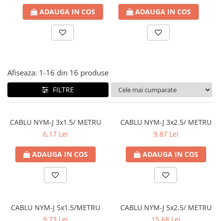
Paneluri LED
ADAUGA IN COS
ADAUGA IN COS
Corpuri de iluminat decorativ
interior/exterior
Exterior
Accesorii pentru iluminat
Afiseaza:
1-
16
din
16
produse
Dulii
FILTRE
Senzori de miscare, crepusculari si
ceasuri programabile
CABLU NYM-J 3x1.5/ METRU
CABLU NYM-J 3x2.5/ METRU
6,17 Lei
9,87 Lei
ADAUGA IN COS
ADAUGA IN COS
CABLU NYM-J 5x1.5/METRU
CABLU NYM-J 5x2.5/ METRU
9,73 Lei
15,68 Lei