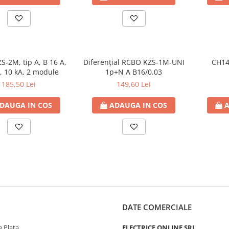
-2M, tip A, B 16 A,
Diferențial RCBO KZS-1M-UNI
CH14
, 10 kA, 2 module
1p+N A B16/0.03
185,50 Lei
149,60 Lei
DAUGA IN COS
ADAUGA IN COS
A
DATE COMERCIALE
 Plata
ELECTRICE ONLINE SRL