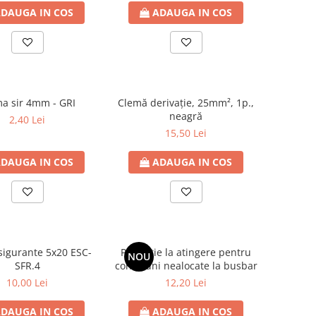
DAUGA IN COS
ADAUGA IN COS
a sir 4mm - GRI
Clemă derivaţie, 25mm², 1p.,
neagră
2,40 Lei
15,50 Lei
DAUGA IN COS
ADAUGA IN COS
sigurante 5x20 ESC-
Protectie la atingere pentru
NOU
SFR.4
conexiuni nealocate la busbar
10,00 Lei
12,20 Lei
DAUGA IN COS
ADAUGA IN COS