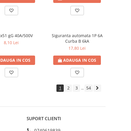
x51 gG 40A/500V
Siguranta automata 1P 6A
Curba B 6kA
8,10 Lei
17,80 Lei
DAUGA IN COS
ADAUGA IN COS
1
2
3
54
...
SUPORT CLIENTI
0740619839