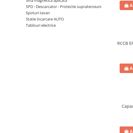
Sina magnetica aplicata
A
Plafoniere
SPD - Descarcator - Protectie supratensiuni
Spoturi tavan
Proiectoare
Statie incarcare AUTO
Spoturi tavan
Tablouri electrice
Surse de iluminat tehnic si
accesorii
RCCB EFI
Corpuri liniare
Iluminat de siguranta
Iluminat pe sina magnetica
Paneluri LED
A
Corpuri de iluminat decorativ
interior/exterior
Exterior
Accesorii pentru iluminat
Capac
Dulii
Senzori de miscare, crepusculari si
ceasuri programabile
AFDD – Dispozitive de detectare a
A