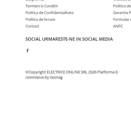
Contoare de energie
Termeni si Conditii
Politica d
Politica de Confidentialitate
Garantia 
Doze si aparataj modular
Politica de livrare
Formular 
Protectia Sistemelor Fotovoltaicelor
Contact
ANPC
Separatoare si fuzibile de curent
continuu
SOCIAL
URMARESTE-NE IN SOCIAL MEDIA
Cablu solar
Descarcatoare de curent continuu
Tablouri echipate PV
Relee si contactoare modulare
©Copyright ELECTRICE ONLINE SRL 2026
Platforma E-
commerce by Gomag
Contactoare modulare
DigiTop
Relee de timp
Relee monitorizare
Separatoare si sigurante fuzibile
Separatoare de sarcina