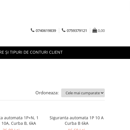
0740619839
0759379121
0,00
RE ȘI TIPURI DE CONTURI CLIENT
Ordoneaza:
ta automata 1P+N, 1
Siguranta automata 1P 10 A
 10A, Curba B, 6kA
Curba B 6kA