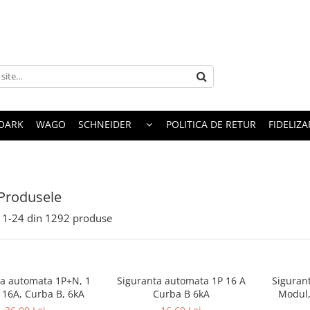
OARK
WAGO
SCHNEIDER
POLITICA DE RETUR
FIDELIZA
Produsele
1-
24
din
1292
produse
ta automata 1P+N, 1
Siguranta automata 1P 16 A
Siguran
 16A, Curba B, 6kA
Curba B 6kA
Modul,