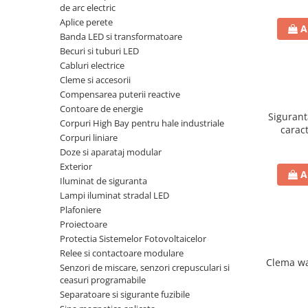
de arc electric
RCCB - 100mA - tip A
Aplice perete
A
RCCB - 30mA - tip A
Banda LED si transformatoare
Becuri si tuburi LED
RCBO - Intrerupatoare cu protectie
Cabluri electrice
diferentiala si la supracurent
Cleme si accesorii
RCBO - 10mA - tip A
Compensarea puterii reactive
Contoare de energie
RCBO - 30mA - tip A
Sigurant
Corpuri High Bay pentru hale industriale
caract
Curba B
Corpuri liniare
Curba C
Doze si aparataj modular
Exterior
RCBO - 30mA - tip A - Trifazat
A
Iluminat de siguranta
Iluminat
Lampi iluminat stradal LED
Surse de iluminat
Plafoniere
Proiectoare
Banda LED si transformatoare
Protectia Sistemelor Fotovoltaicelor
Becuri incandescente si halogn
Relee si contactoare modulare
Clema wa
Becuri si tuburi LED
Senzori de miscare, senzori crepusculari si
ceasuri programabile
Corpuri de iluminat
Separatoare si sigurante fuzibile
Aplice perete