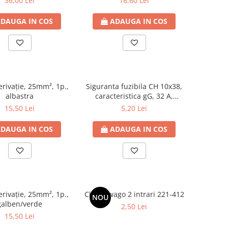
36,00 Lei
16,60 Lei
DAUGA IN COS
ADAUGA IN COS
rivaţie, 25mm², 1p.,
Siguranta fuzibila CH 10x38,
albastra
caracteristica gG, 32 A,
230/400V
15,50 Lei
5,20 Lei
DAUGA IN COS
ADAUGA IN COS
rivaţie, 25mm², 1p.,
Clema wago 2 intrari 221-412
NOU
galben/verde
2,50 Lei
15,50 Lei