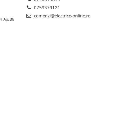
0759379121
comenzi@electrice-online.ro
4, Ap. 36