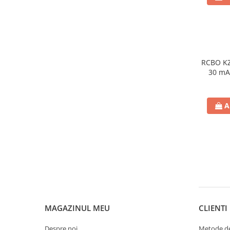
defectului de arc electric
Cabluri electrice
NYM-J
NYY-J
Cleme si accesorii
RCBO KZS
30 mA
Accesorii tablou
Blocuri de distributie
Busbar
A
Cleme cu conexiune rapida
Cleme derivatie
Cleme terminale
Cleme Wago
Dispozitive stingere incendii
tablouri
MAGAZINUL MEU
CLIENTI
Pini terminali
Compensarea puterii reactive
Despre noi
Metode de