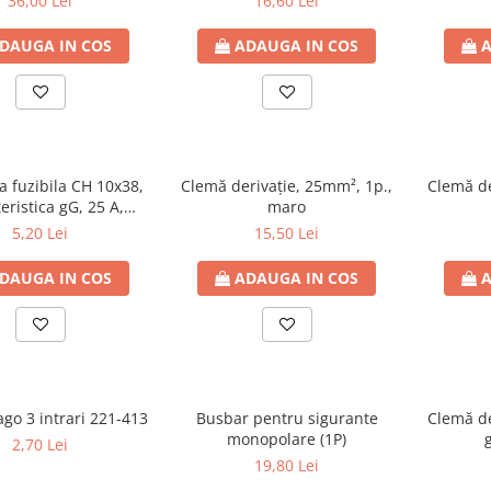
36,00 Lei
16,60 Lei
DAUGA IN COS
ADAUGA IN COS
A
a fuzibila CH 10x38,
Clemă derivaţie, 25mm², 1p.,
Clemă de
eristica gG, 25 A,
maro
500VAC
5,20 Lei
15,50 Lei
DAUGA IN COS
ADAUGA IN COS
A
go 3 intrari 221-413
Busbar pentru sigurante
Clemă de
monopolare (1P)
2,70 Lei
19,80 Lei