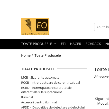
Toate Produsele
MCB - Sigurante automate
Iluminat
1 Modul (1P)
Curba B
TOATE PRODUSELE
ETI
HAGER
SCHRACK
N
Curba C
1 Modul (1P+N)
Home /
Toate Produsele
Curba B
Curba C
Toate 
TOATE PRODUSELE
2 Module (1P+N)
Afiseaza:
MCB - Sigurante automate
2 Module (2P)
RCCB - Intrerupatoare de curent rezidual
RCBO - Intrerupatoare cu protectie
3 Module (3P)
diferentiala si la supracurent
4 Module (3P+N)
Iluminat
Siguran
Accesorii pentru iluminat
RCCB - Intrerupatoare de curent
Modul,
AFDD – Dispozitive de detectare a defectului
rezidual