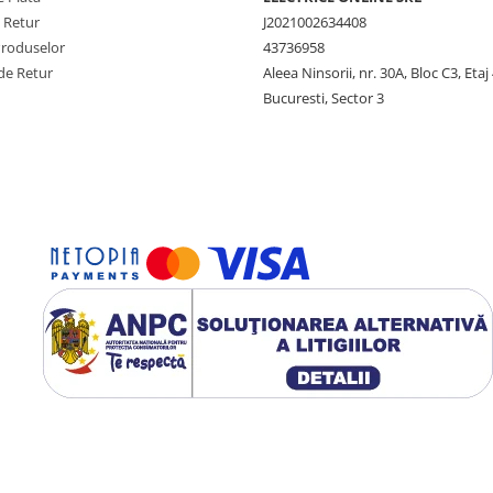
e Retur
J2021002634408
Produselor
43736958
de Retur
Aleea Ninsorii, nr. 30A, Bloc C3, Etaj 
Bucuresti, Sector 3