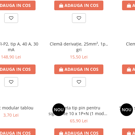
DAUGA IN COS
ADAUGA IN COS
A
-P2, tip A, 40 A, 30
Clemă derivaţie, 25mm², 1p.,
Clem
mA
gri
148,90 Lei
15,50 Lei
DAUGA IN COS
ADAUGA IN COS
A
 modular tablou
Bareta tip pin pentru
Suport 
NOU
NOU
sigurante 10 x 1P+N (1 modul)
3,70 Lei
+ 1x EFI P2
65,90 Lei
DAUGA IN COS
ADAUGA IN COS
A