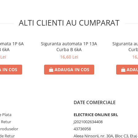
ALTI CLIENTI AU CUMPARAT
omata 1P 6A
Siguranta automata 1P 13A
Siguranta a
B 6kA
Curba B 6kA
Curb
Lei
16,60 Lei
16
 IN COS
ADAUGA IN COS
ADAU
DATE COMERCIALE
 Plata
ELECTRICE ONLINE SRL
e Retur
J2021002634408
Produselor
43736958
de Retur
Aleea Ninsorii, nr. 30A, Bloc C3, Etaj 