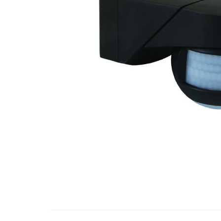
RCCB - 100mA - tip A
RCCB - 30mA - tip A
RCBO - Intrerupatoare cu protectie
diferentiala si la supracurent
RCBO - 10mA - tip A
RCBO - 30mA - tip A
Curba B
Curba C
RCBO - 30mA - tip A - Trifazat
Iluminat
Surse de iluminat
Banda LED si transformatoare
Becuri incandescente si halogn
Becuri si tuburi LED
Corpuri de iluminat
Aplice perete