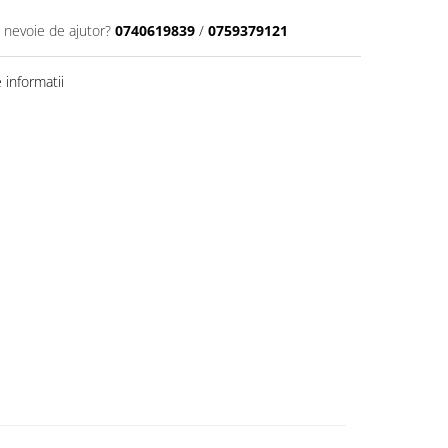
i nevoie de ajutor?
0740619839
/
0759379121
informatii