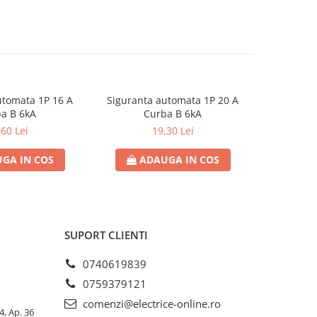
utomata 1P 16 A
Siguranta automata 1P 20 A
Sigurant
a B 6kA
Curba B 6kA
C
,60 Lei
19,30 Lei
GA IN COS
ADAUGA IN COS
AD
SUPORT CLIENTI
0740619839
0759379121
comenzi@electrice-online.ro
4, Ap. 36