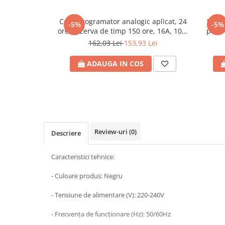
Plafoniere
Ceas programator analogic aplicat, 24
Senzo
Proiectoare
-5%
-5%
ore, rezerva de timp 150 ore, 16A, 100-
pentr
Spoturi tavan
240V, Eurolamp
162,03 Lei
153,93 Lei
Surse de iluminat tehnic si
accesorii
ADAUGA IN COS
Corpuri liniare
Iluminat de siguranta
Iluminat pe sina magnetica
Paneluri LED
Corpuri de iluminat decorativ
Review-uri
(0)
Descriere
interior/exterior
Exterior
Caracteristici tehnice:
Accesorii pentru iluminat
- Culoare produs: Negru
Dulii
Senzori de miscare, crepusculari si
- Tensiune de alimentare (V): 220-240V
ceasuri programabile
- Frecvența de funcționare (Hz): 50/60Hz
AFDD – Dispozitive de detectare a