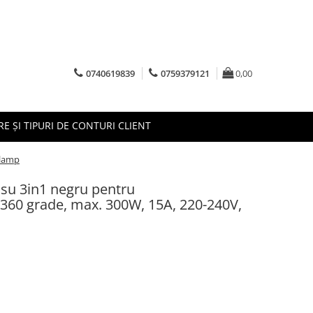
0740619839
0759379121
0,00
RE ȘI TIPURI DE CONTURI CLIENT
olamp
osu 3in1 negru pentru
/360 grade, max. 300W, 15A, 220-240V,