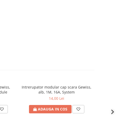
ewiss,
Intrerupator modular cap scara Gewiss,
Doza de
odule
alb, 1M, 16A, System
incast
14,00 Lei
ADAUGA IN COS
A