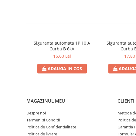
Contoare de energie
- Greutate brută produs (Kg): 0,495kg
Doze si aparataj modular
- Temperatura de operare °C: -20°C - +40°C
Protectia Sistemelor Fotovoltaicelor
Separatoare si fuzibile de curent
- Material produs: PC
continuu
Informații generale:
Siguranta automata 1P 10 A
Siguranta aut
Cablu solar
Curba B 6kA
Curba 
- Senzor de mișcare cu infraroșu
Descarcatoare de curent continuu
16,60 Lei
17,80 
Tablouri echipate PV
ADAUGA IN COS
ADAUGA
Relee si contactoare modulare
Contactoare modulare
DigiTop
Relee de timp
MAGAZINUL MEU
CLIENTI
Relee monitorizare
Despre noi
Metode de
Separatoare si sigurante fuzibile
Termeni si Conditii
Politica d
Separatoare de sarcina
Politica de Confidentialitate
Garantia 
Politica de livrare
Formular 