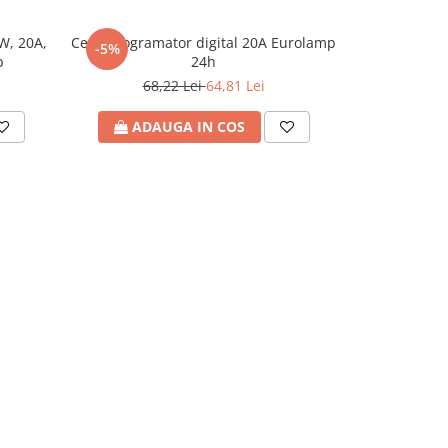
W, 20A,
Ceas programator digital 20A Eurolamp
Senzor de p
-5%
-5%
p
24h
incastrat 2
LED, 10A, max
68,22 Lei
64,81 Lei
74
ADAUGA IN COS
ADA