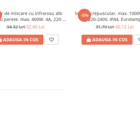
r de miscare cu infrarosu alb
Senzor crepuscular, max. 1000
-5%
u perete, max. 400W, 4A, 220-
220-240V, IP44, Eurolam
240V, IP44, Eurolamp
34,32 Lei
32,60 Lei
31,70 Lei
30,12 Lei
ADAUGA IN COS
ADAUGA IN COS