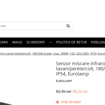
OARK
WAGO
SCHNEIDER
POLITICA DE RETUR
FIDELIZA
ntru tavan/perete/colt, 180/360 grade, max. 300W, 15A, 220-240V, IP54, Eur
Senzor miscare infrar
tavan/perete/colt, 180
IP54, Eurolamp
EUROLAMP
82,36 Lei
78,25 Lei
STOC EPUIZAT