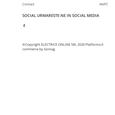
Separatoare sigurante fuzibile
Contact
ANPC
Sigurante fuzibile
SOCIAL
URMARESTE-NE IN SOCIAL MEDIA
Sigurante fuzibile tip C,
dimensiune 10x38
Sigurante fuzibile tip C,
dimensiune 14x51
Sigurante fuzibile tip D II
©Copyright ELECTRICE ONLINE SRL 2026
Platforma E-
Sigurante fuzibile tip D III
commerce by Gomag
Sigurante radio 5x20
SV comutator modular de sarcină
SPD - Descarcator - Protectie
supratensiuni
T12
T2
Statie incarcare AUTO
Tablouri electrice
Tablouri electrice IP40