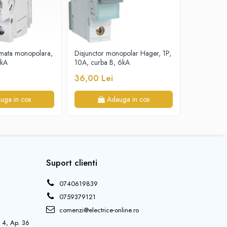
omata monopolara,
Disjunctor monopolar Hager, 1P,
Disjunctor
6kA
10A, curba B, 6kA
6A, curba 
36,00 Lei
36,00 L
uga in cos
Adauga in cos
Suport clienti
0740619839
0759379121
comenzi@electrice-online.ro
j 4, Ap. 36