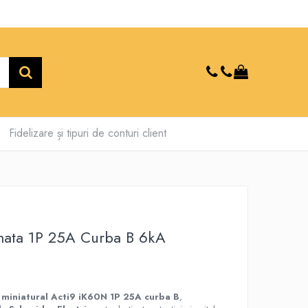
Fidelizare și tipuri de conturi client
mata 1P 25A Curba B 6kA
 miniatural Acti9 iK60N 1P 25A curba B
,