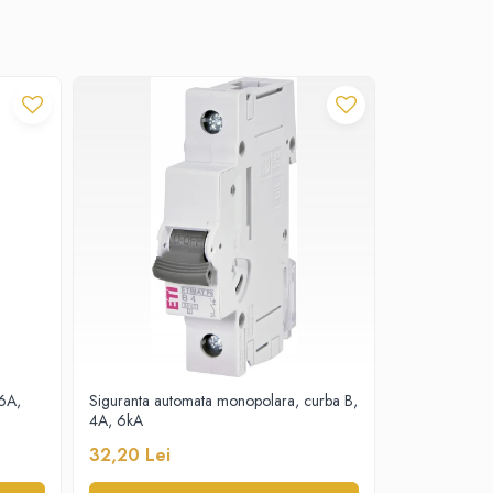
16A,
Siguranta automata monopolara, curba B,
Siguranta au
4A, 6kA
32,20 Lei
18,20 Lei