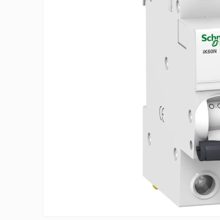
RCCB - 100mA - tip A
RCCB - 30mA - tip A
RCBO - Intrerupatoare cu protectie
diferentiala si la supracurent
RCBO - 10mA - tip A
RCBO - 30mA - tip A
Curba B
Curba C
RCBO - 30mA - tip A - Trifazat
Iluminat
Surse de iluminat
Banda LED si transformatoare
Becuri incandescente si halogn
Becuri si tuburi LED
Corpuri de iluminat
Aplice perete
Plafoniere