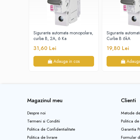
Tablouri electrice - ST
Durabilitate electrică:
10.000 cicluri
Tablouri Combo (Curenti tari +
Condiții de utilizare
media)
Tablouri electrice aparente - usa
Siguranta automata monopolara,
Siguranta automat
metal
curba B, 2A, 6 Ka
Curba B 6kA
Grad de protecție:
IP20
Tablouri electrice incastrate - usa
31,60 Lei
19,80 Lei
Categorie de supratensiune:
III
alba metal
Grad de poluare:
2
Tablouri electrice IP65
Adauga in cos
Adauga
Temperatură de funcționare:
-25…+60 °C
Tablouri Multimedia
Standarde și conformitate
Magazinul meu
Standard:
EN/IEC 60898-1
Clienti
Producător certificat:
Schneider Electric
Despre noi
Metode de
Termeni si Conditii
Politica de
Politica de Confidentialitate
Garantia P
Politica de livrare
Formular d