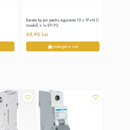
Bareta tip pin pentru sigurante 10 x 1P+N (1
Bareta tip 
modul) + 1x EFI P2
modul)
65,90 Lei
79,70 Le
Adauga in cos