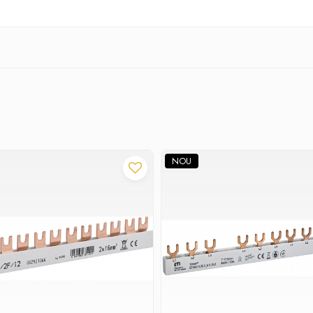
cn
NOU