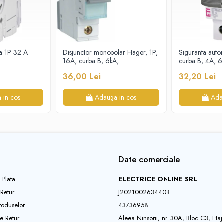
a 1P 32 A
Disjunctor monopolar Hager, 1P,
Siguranta aut
16A, curba B, 6kA,
curba B, 4A, 
36,00 Lei
32,20 Lei
 in cos
Adauga in cos
Ada
Date comerciale
 Plata
ELECTRICE ONLINE SRL
 Retur
J2021002634408
roduselor
43736958
e Retur
Aleea Ninsorii, nr. 30A, Bloc C3, Eta