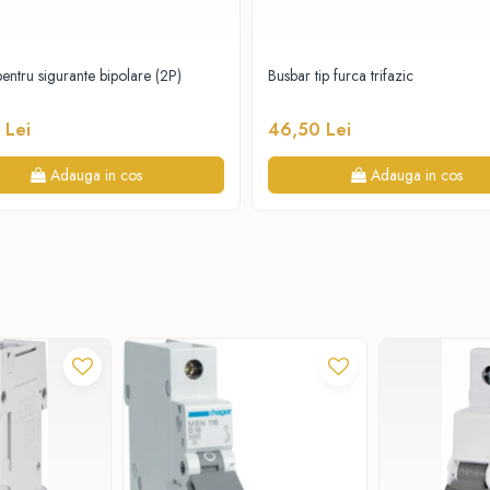
entru sigurante bipolare (2P)
Busbar tip furca trifazic
ntă
 Lei
46,50 Lei
Adauga in cos
Adauga in cos