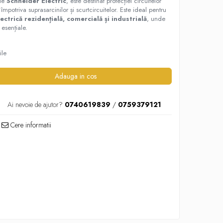
 de
Schneider Electric
, este destinat protecției circuitelor
împotriva suprasarcinilor și scurtcircuitelor. Este ideal pentru
lectrică rezidențială, comercială și industrială
, unde
t esențiale.
ile
Adauga in cos
Ai nevoie de ajutor?
0740619839
/
0759379121
Cere informatii