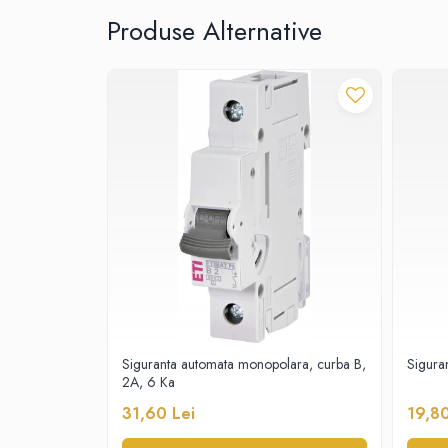
Produse Alternative
Proiectoare
Spoturi tavan
Surse de iluminat tehnic si
accesorii
Corpuri liniare
Iluminat de siguranta
Iluminat pe sina magnetica
Paneluri LED
Corpuri de iluminat decorativ
interior/exterior
Exterior
Accesorii pentru iluminat
Dulii
Siguranta automata monopolara, curba B,
Sigura
Senzori de miscare, crepusculari si
2A, 6 Ka
ceasuri programabile
AFDD – Dispozitive de detectare a
31,60 Lei
19,80
defectului de arc electric