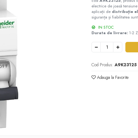
cod
A9K23125
, produs
electrice de joasă tensiune 
aplicații de
distribuție e
siguranța și fiabilitatea sun
IN STOC
Durata de livrare:
1-2 Z
Cod Produs:
A9K23125
Adauga la Favorite