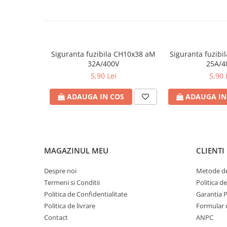
Contoare de energie
Doze si aparataj modular
Protectia Sistemelor Fotovoltaicelor
Separatoare si fuzibile de curent
Siguranta fuzibila CH10x38 aM
Siguranta fuzib
continuu
32A/400V
25A/4
Cablu solar
5,90 Lei
5,90 
Descarcatoare de curent continuu
ADAUGA IN COS
ADAUGA IN
Tablouri echipate PV
Relee si contactoare modulare
Contactoare modulare
MAGAZINUL MEU
CLIENTI
DigiTop
Relee de timp
Despre noi
Metode de
Termeni si Conditii
Politica d
Relee monitorizare
Politica de Confidentialitate
Garantia 
Separatoare si sigurante fuzibile
Politica de livrare
Formular 
Separatoare de sarcina
Contact
ANPC