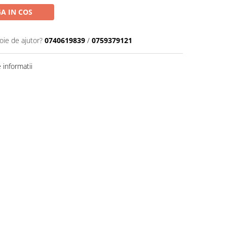
A IN COS
oie de ajutor?
0740619839
/
0759379121
informatii