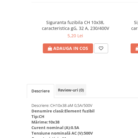
Plafoniere
Proiectoare
Spoturi tavan
Siguranta fuzibila CH 10x38,
S
caracteristica gG, 32 A, 230/400V
car
Surse de iluminat tehnic si
5,20 Lei
accesorii
Corpuri liniare
ADAUGA IN COS
Iluminat de siguranta
Iluminat pe sina magnetica
Paneluri LED
Corpuri de iluminat decorativ
interior/exterior
Review-uri
(0)
Descriere
Exterior
Accesorii pentru iluminat
Descriere: CH10x38 aM 0,5A/500V
Dulii
Denumire clasă:Element fuzibil
Tip:CH
Senzori de miscare, crepusculari si
Mărime:10x38
ceasuri programabile
Curent nominal (A):0.5A
AFDD – Dispozitive de detectare a
Tensiune nominală AC (V):500V