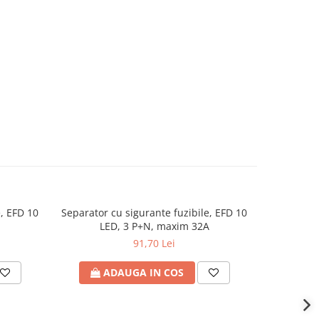
e, EFD 10
Separator cu sigurante fuzibile, EFD 10
Separator 
LED, 3 P+N, maxim 32A
91,70 Lei
ADAUGA IN COS
A