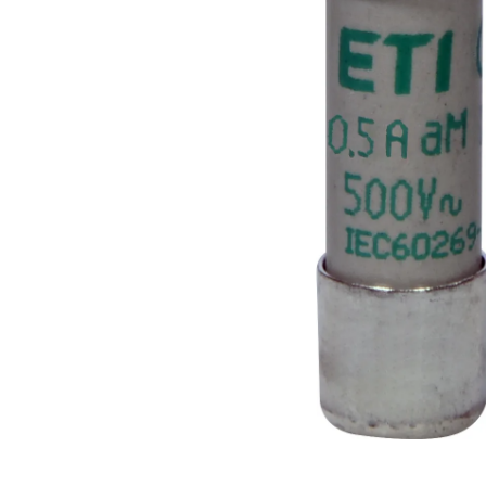
RCCB - 100mA - tip A
RCCB - 30mA - tip A
RCBO - Intrerupatoare cu protectie
diferentiala si la supracurent
RCBO - 10mA - tip A
RCBO - 30mA - tip A
Curba B
Curba C
RCBO - 30mA - tip A - Trifazat
Iluminat
Surse de iluminat
Banda LED si transformatoare
Becuri incandescente si halogn
Becuri si tuburi LED
Corpuri de iluminat
Aplice perete