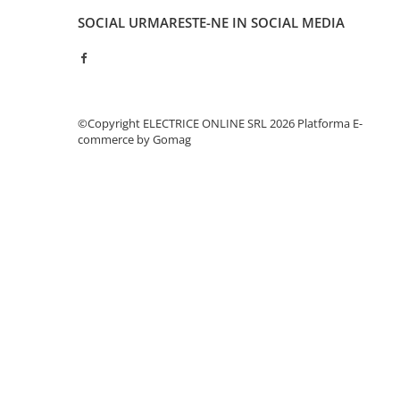
Separatoare sigurante fuzibile
SOCIAL
URMARESTE-NE IN SOCIAL MEDIA
Sigurante fuzibile
Sigurante fuzibile tip C,
dimensiune 10x38
Sigurante fuzibile tip C,
dimensiune 14x51
©Copyright ELECTRICE ONLINE SRL 2026
Platforma E-
Sigurante fuzibile tip D II
commerce by Gomag
Sigurante fuzibile tip D III
Sigurante radio 5x20
SV comutator modular de sarcină
SPD - Descarcator - Protectie
supratensiuni
T12
T2
Statie incarcare AUTO
Tablouri electrice
Tablouri electrice IP40