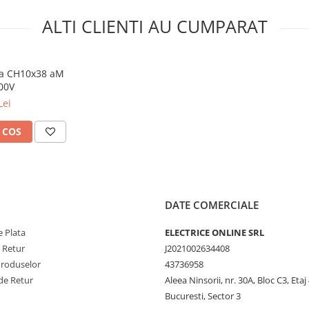
ALTI CLIENTI AU CUMPARAT
ila CH10x38 aM
00V
Lei
 COS
DATE COMERCIALE
 Plata
ELECTRICE ONLINE SRL
e Retur
J2021002634408
Produselor
43736958
de Retur
Aleea Ninsorii, nr. 30A, Bloc C3, Etaj 
Bucuresti, Sector 3