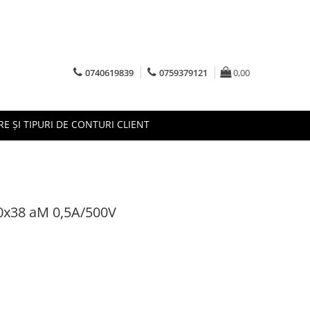
0740619839
0759379121
0,00
RE ȘI TIPURI DE CONTURI CLIENT
10x38 aM 0,5A/500V