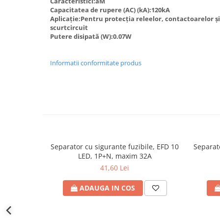
Caracteristici:aM
defectului de arc electric
Capacitatea de rupere (AC) (kA):120kA
Cabluri electrice
Aplicație:Pentru protecția releelor, contactoarelor ș
NYM-J
scurtcircuit
Putere disipată (W):0.07W
NYY-J
Cleme si accesorii
Informatii conformitate produs
Accesorii tablou
Blocuri de distributie
Busbar
Cleme cu conexiune rapida
Cleme derivatie
Cleme terminale
Separator cu sigurante fuzibile, EFD 10
Separato
LED, 1P+N, maxim 32A
Cleme Wago
41,60 Lei
Dispozitive stingere incendii
tablouri
ADAUGA IN COS
Pini terminali
Compensarea puterii reactive