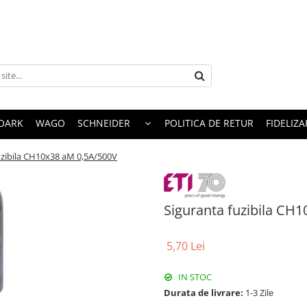
OARK
WAGO
SCHNEIDER
POLITICA DE RETUR
FIDELIZA
uzibila CH10x38 aM 0,5A/500V
Siguranta fuzibila CH
5,70 Lei
IN STOC
Durata de livrare:
1-3 Zile