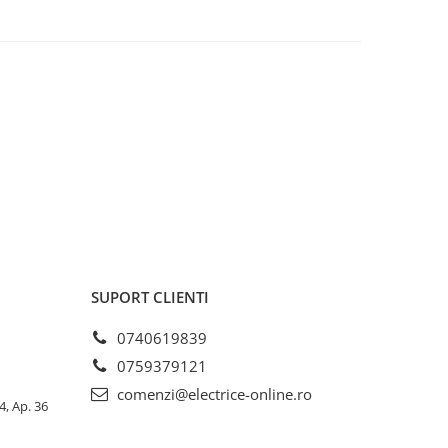
SUPORT CLIENTI
0740619839
0759379121
comenzi@electrice-online.ro
4, Ap. 36