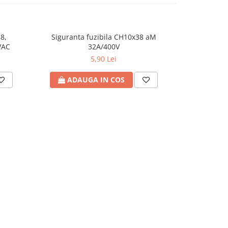
8,
Siguranta fuzibila CH10x38 aM
Sigurant
VAC
32A/400V
5,90 Lei
ADAUGA IN COS
ADA