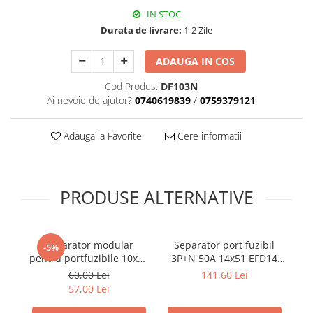
Plafoniere
IN STOC
Durata de livrare:
1-2 Zile
Proiectoare
Spoturi tavan
ADAUGA IN COS
Surse de iluminat tehnic si
accesorii
Cod Produs:
DF103N
Ai nevoie de ajutor?
0740619839
/
0759379121
Corpuri liniare
Iluminat de siguranta
Adauga la Favorite
Cere informatii
Iluminat pe sina magnetica
Paneluri LED
Corpuri de iluminat decorativ
interior/exterior
PRODUSE ALTERNATIVE
Exterior
Accesorii pentru iluminat
Separator modular
Separator port fuzibil
-5%
Dulii
pentru portfuzibile 10x38
3P+N 50A 14x51 EFD14
Senzori de miscare, crepusculari si
3p+N 32A
LED
60,00 Lei
141,60 Lei
ceasuri programabile
57,00 Lei
AFDD – Dispozitive de detectare a