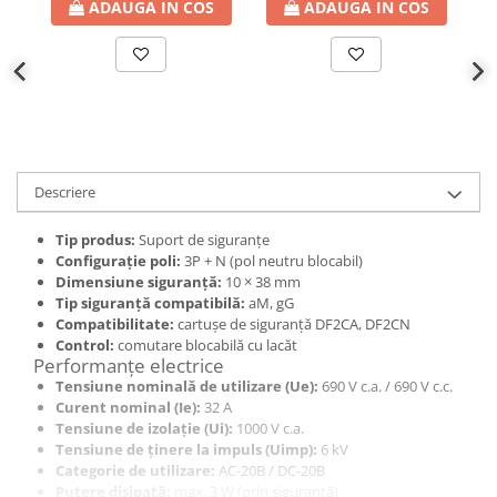
defectului de arc electric
ADAUGA IN COS
ADAUGA IN COS
Cabluri electrice
NYM-J
NYY-J
Cleme si accesorii
Accesorii tablou
Descriere
Blocuri de distributie
Busbar
Tip produs:
Suport de siguranțe
Configurație poli:
3P + N (pol neutru blocabil)
Cleme cu conexiune rapida
Dimensiune siguranță:
10 × 38 mm
Cleme derivatie
Tip siguranță compatibilă:
aM, gG
Compatibilitate:
cartușe de siguranță DF2CA, DF2CN
Cleme terminale
Control:
comutare blocabilă cu lacăt
Performanțe electrice
Cleme Wago
Tensiune nominală de utilizare (Ue):
690 V c.a. / 690 V c.c.
Dispozitive stingere incendii
Curent nominal (Ie):
32 A
tablouri
Tensiune de izolație (Ui):
1000 V c.a.
Tensiune de ținere la impuls (Uimp):
6 kV
Pini terminali
Categorie de utilizare:
AC-20B / DC-20B
Compensarea puterii reactive
Putere disipată:
max. 3 W (prin siguranță)