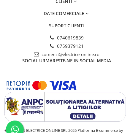
CLIENTI
Tablouri electrice - PT
Tablouri electrice - ST
DATE COMERCIALE
Tablouri Combo (Curenti tari +
media)
SUPORT CLIENTI
Tablouri electrice aparente - usa
0740619839
metal
0759379121
Tablouri electrice incastrate - usa
alba metal
comenzi@electrice-online.ro
SOCIAL
URMARESTE-NE IN SOCIAL MEDIA
Tablouri electrice IP65
Tablouri Multimedia
©Copyright ELECTRICE ONLINE SRL 2026
Platforma E-commerce by