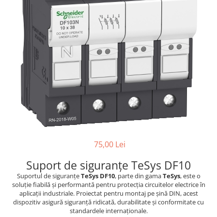
RCCB - 100mA - tip A
RCCB - 30mA - tip A
RCBO - Intrerupatoare cu protectie
diferentiala si la supracurent
RCBO - 10mA - tip A
RCBO - 30mA - tip A
Curba B
Curba C
RCBO - 30mA - tip A - Trifazat
Iluminat
75,00 Lei
Surse de iluminat
Banda LED si transformatoare
Suport de siguranțe TeSys DF10
Becuri incandescente si halogn
Suportul de siguranțe
TeSys DF10
, parte din gama
TeSys
, este o
soluție fiabilă și performantă pentru protecția circuitelor electrice în
Becuri si tuburi LED
aplicații industriale. Proiectat pentru montaj pe șină DIN, acest
Corpuri de iluminat
dispozitiv asigură siguranță ridicată, durabilitate și conformitate cu
standardele internaționale.
Aplice perete