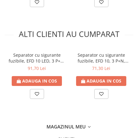
Grad de poluare:
3
Rezistență la foc:
960 °C (IEC 60695-2-1)
Standarde și certificări
Standarde:
SR EN 60947-3, EN/IEC 60269-2, UL 4248-1, CSA
C22.2 No 4248-1, EN 45545-2 R22 HL2
Certificări:
IEC, UL, CSA, CCC, EAC, DNV-GL
ALTI CLIENTI AU CUMPARAT
Garanție
18 luni
Fisa tehnica:
https://www.electrice-
Separator cu sigurante
Separator cu sigurante
online.ro/domains/electrice-
fuzibile, EFD 10 LED, 3 P+N,
fuzibile, EFD 10, 3 P+N,
online.ro/files/files/schneider-electric-suport-fuzibil-
maxim 32A
maxim 32A
91,70 Lei
71,30 Lei
separator-cu-fuzibil-df103-8769.pdf
ADAUGA IN COS
ADAUGA IN COS
MAGAZINUL MEU