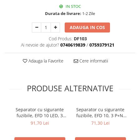
IN STOC
Durata de livrare:
1-2 Zile
ADAUGA IN COS
Cod Produs:
DF103
Ai nevoie de ajutor?
0740619839
/
0759379121
Adauga la Favorite
Cere informatii
PRODUSE ALTERNATIVE
Separator cu sigurante
Separator cu sigurante
fuzibile, EFD 10 LED, 3
fuzibile, EFD 10, 3 P+N,
3
P+N, maxim 32A
maxim 32A
91,70 Lei
71,30 Lei