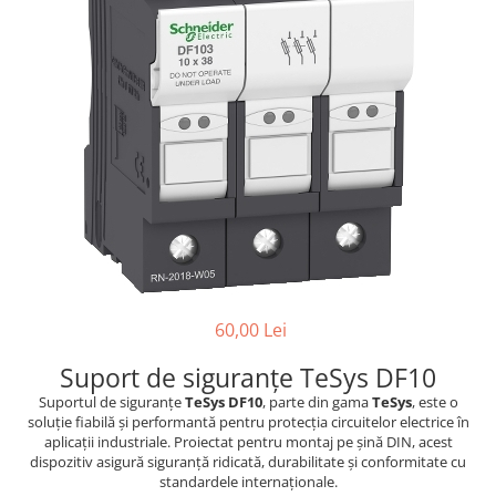
Paneluri LED
Corpuri de iluminat decorativ
interior/exterior
Exterior
Accesorii pentru iluminat
Dulii
Senzori de miscare, crepusculari si
ceasuri programabile
60,00 Lei
Suport de siguranțe TeSys DF10
Suportul de siguranțe
TeSys DF10
, parte din gama
TeSys
, este o
soluție fiabilă și performantă pentru protecția circuitelor electrice în
aplicații industriale. Proiectat pentru montaj pe șină DIN, acest
dispozitiv asigură siguranță ridicată, durabilitate și conformitate cu
standardele internaționale.