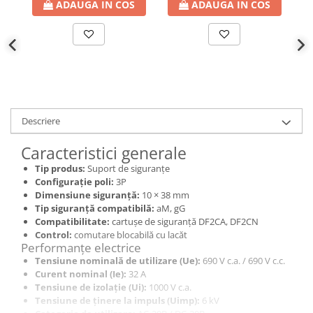
ADAUGA IN COS
ADAUGA IN COS
Descriere
Caracteristici generale
Tip produs:
Suport de siguranțe
Configurație poli:
3P
Dimensiune siguranță:
10 × 38 mm
Tip siguranță compatibilă:
aM, gG
Compatibilitate:
cartușe de siguranță DF2CA, DF2CN
Control:
comutare blocabilă cu lacăt
Performanțe electrice
Tensiune nominală de utilizare (Ue):
690 V c.a. / 690 V c.c.
Curent nominal (Ie):
32 A
Tensiune de izolație (Ui):
1000 V c.a.
Tensiune de ținere la impuls (Uimp):
6 kV