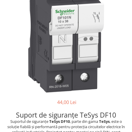
Paneluri LED
Corpuri de iluminat decorativ
interior/exterior
Exterior
Accesorii pentru iluminat
Dulii
Senzori de miscare, crepusculari si
ceasuri programabile
44,00 Lei
Suport de siguranțe TeSys DF10
Suportul de siguranțe
TeSys DF10
, parte din gama
TeSys
, este o
soluție fiabilă și performantă pentru protecția circuitelor electrice în