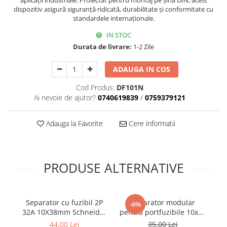
aplicații industriale. Proiectat pentru montaj pe șină DIN, acest
dispozitiv asigură siguranță ridicată, durabilitate și conformitate cu
standardele internaționale.
IN STOC
Durata de livrare:
1-2 Zile
ADAUGA IN COS
Cod Produs:
DF101N
Ai nevoie de ajutor?
0740619839
/
0759379121
Adauga la Favorite
Cere informatii
PRODUSE ALTERNATIVE
Separator cu fuzibil 2P
Separator modular
-6%
32A 10X38mm Schneider
pentru portfuzibile 10x38
pe
DF102
2p 32A
44,00 Lei
35,00 Lei