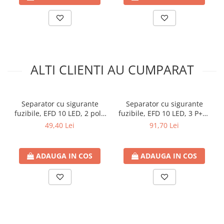
Altitudine maximă:
2000 m
Grad de protecție:
IP20
Grad de poluare:
3
Rezistență la foc:
960 °C (IEC 60695-2-1)
Standarde și certificări
Standarde:
SR EN 60947-3, EN/IEC 60269-2, UL 4248-1, CSA
C22.2 No 4248-1, EN 45545-2 R22 HL2
ALTI CLIENTI AU CUMPARAT
Certificări:
IEC, UL, CSA, CCC, EAC, DNV-GL
Garanție
18 luni
Separator cu sigurante
Separator cu sigurante
Fisa tehnica:
https://www.electrice-
fuzibile, EFD 10 LED, 2 poli,
fuzibile, EFD 10 LED, 3 P+N,
online.ro/domains/electrice-online.ro/files/files/df101n5613-
maxim 32A
maxim 32A
49,40 Lei
91,70 Lei
1586.pdf
ADAUGA IN COS
ADAUGA IN COS