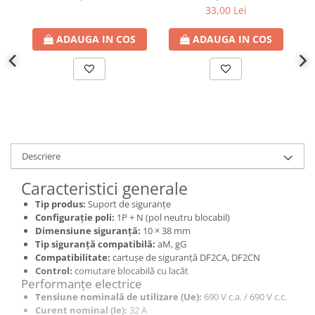
33,00 Lei
ADAUGA IN COS
ADAUGA IN COS
Descriere
Caracteristici generale
Tip produs:
Suport de siguranțe
Configurație poli:
1P + N (pol neutru blocabil)
Dimensiune siguranță:
10 × 38 mm
Tip siguranță compatibilă:
aM, gG
Compatibilitate:
cartușe de siguranță DF2CA, DF2CN
Control:
comutare blocabilă cu lacăt
Performanțe electrice
Tensiune nominală de utilizare (Ue):
690 V c.a. / 690 V c.c.
Curent nominal (Ie):
32 A