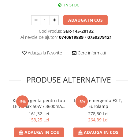
IN STOC
Paneluri LED
Corpuri de iluminat decorativ
ADAUGA IN COS
interior/exterior
Exterior
Cod Produs:
SER-145-28132
Ai nevoie de ajutor?
0740619839
/
0759379121
Accesorii pentru iluminat
Dulii
Adauga la Favorite
Cere informatii
Senzori de miscare, crepusculari si
ceasuri programabile
PRODUSE ALTERNATIVE
Kit emergenta pentru tub
Lampa emergenta EXIT,
L
-5%
-5%
LED, max 50W / 3600mAH
Eurolamp
90minute
161,32 Lei
278,30 Lei
153,25 Lei
264,39 Lei
ADAUGA IN COS
ADAUGA IN COS