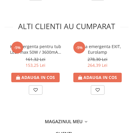
ALTI CLIENTI AU CUMPARAT
Kit emergenta pentru tub
Lampa emergenta EXIT,
-5%
-5%
LED, max 50W / 3600mAH
Eurolamp
90minute
161,32 Lei
278,30 Lei
153,25 Lei
264,39 Lei
ADAUGA IN COS
ADAUGA IN COS
MAGAZINUL MEU