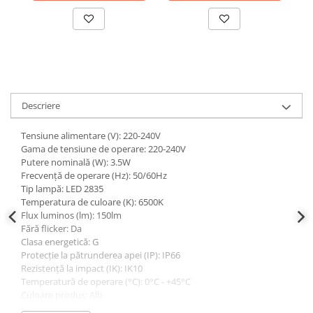
Descriere
Tensiune alimentare (V): 220-240V
Gama de tensiune de operare: 220-240V
Putere nominală (W): 3.5W
Frecvență de operare (Hz): 50/60Hz
Tip lampă: LED 2835
Temperatura de culoare (K): 6500K
Flux luminos (lm): 150lm
Fără flicker: Da
Clasa energetică: G
Protecție la pătrunderea apei (IP): IP66
Rezistență la impact (IK): IK10
Temperatură de operare (°C): 0°C - +45°C
Culoare produs: Alb
Material produs: Plastic-ABS / PC-ABS