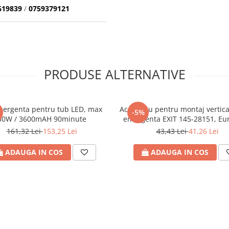
619839
/
0759379121
PRODUSE ALTERNATIVE
mergenta pentru tub LED, max
Accesoriu pentru montaj vertic
-5%
50W / 3600mAH 90minute
emergenta EXIT 145-28151, Eu
161,32 Lei
153,25 Lei
43,43 Lei
41,26 Lei
ADAUGA IN COS
ADAUGA IN COS