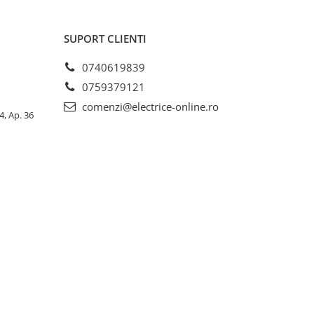
SUPORT CLIENTI
0740619839
0759379121
comenzi@electrice-online.ro
4, Ap. 36