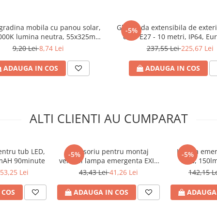
radina mobila cu panou solar,
Ghirlanda extensibila de exter
-5%
4000K lumina neutra, 55x325mm,
dulii E27 - 10 metri, IP64, E
Eurolamp
9,20 Lei
8,74 Lei
237,55 Lei
225,67 Lei
ADAUGA IN COS
ADAUGA IN COS
ALTI CLIENTI AU CUMPARAT
entru tub LED,
Accesoriu pentru montaj
Lampa emer
-5%
-5%
mAH 90minute
vertical lampa emergenta EXIT
IP66, 150lm
145-28151, Eurolamp
aparent/in
53,25 Lei
43,43 Lei
41,26 Lei
142,15 L
permanent
Eu
 COS
ADAUGA IN COS
ADAUGA 