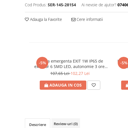
Cod Produs:
SER-145-28154
Ai nevoie de ajutor?
0740
RCCB - 100mA - tip A
RCCB - 30mA - tip A
Adauga la Favorite
Cere informatii
RCBO - Intrerupatoare cu protectie
diferentiala si la supracurent
RCBO - 10mA - tip A
RCBO - 30mA - tip A
Curba B
Lampa emergenta EXIT 1W IP65 de
Kit e
Curba C
-5%
-5%
exterior 6 SMD LED, autonomie 3 ore,
RCBO - 30mA - tip A - Trifazat
cu autotest, regim
107,65 Lei
102,27 Lei
permanent/nepermanent, Eurolamp
Iluminat
ADAUGA IN COS
Surse de iluminat
Banda LED si transformatoare
Becuri incandescente si halogn
Becuri si tuburi LED
Corpuri de iluminat
Review-uri
(0)
Descriere
Aplice perete