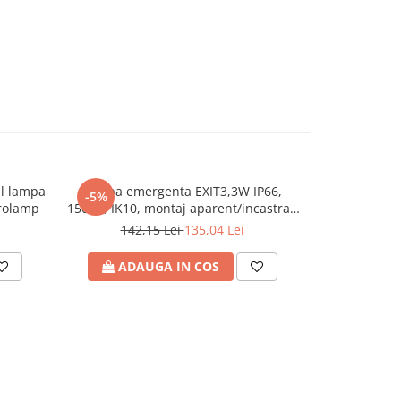
al lampa
Lampa emergenta EXIT3,3W IP66,
Rama pentr
-5%
-5%
rolamp
150lm, IK10, montaj aparent/incastrat,
145-28132,
regim permanent/nepermanent,
142,15 Lei
135,04 Lei
76
Eurolamp
ADAUGA IN COS
ADA