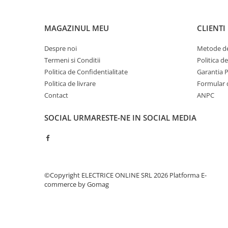
Contoare de energie
Doze si aparataj modular
MAGAZINUL MEU
CLIENTI
Protectia Sistemelor Fotovoltaicelor
Despre noi
Metode de
Separatoare si fuzibile de curent
Termeni si Conditii
Politica d
continuu
Politica de Confidentialitate
Garantia 
Cablu solar
Politica de livrare
Formular 
Descarcatoare de curent continuu
Contact
ANPC
Tablouri echipate PV
SOCIAL
URMARESTE-NE IN SOCIAL MEDIA
Relee si contactoare modulare
Contactoare modulare
DigiTop
Relee de timp
©Copyright ELECTRICE ONLINE SRL 2026
Platforma E-
Relee monitorizare
commerce by Gomag
Separatoare si sigurante fuzibile
Separatoare de sarcina