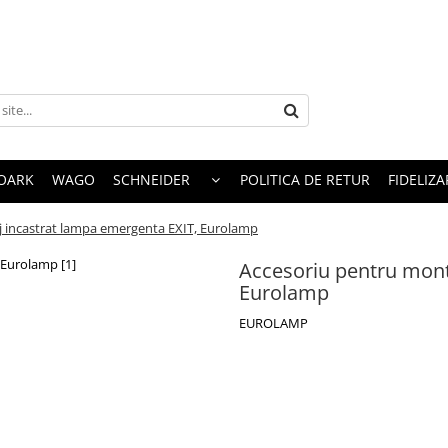
OARK
WAGO
SCHNEIDER
POLITICA DE RETUR
FIDELIZA
 incastrat lampa emergenta EXIT, Eurolamp
Accesoriu pentru mont
Eurolamp
EUROLAMP