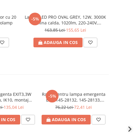
ior cu 20
Lampa LED PRO OVAL GREY, 12W, 3000K
Corp il
-5%
-5%
urolamp
lumina calda, 1020lm, 220-240V,
perete su
240x120x45mm, IP54, Eurolamp
220-2
163,85 Lei
155,65 Lei
ADAUGA IN COS
A
genta EXIT3,3W
Rama pentru lampa emergenta
Kit de em
-5%
-5%
, IK10, montaj
EXIT 145-28132, 145-28133,
12W-80W, 
castrat, regim
145-28134, Eurolamp
80V 
ei
135,04 Lei
76,22 Lei
72,41 Lei
103,
/nepermanent,
202x41x27
rolamp
IN COS
ADAUGA IN COS
ADAU