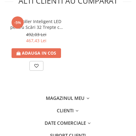
ALTI CLIENTI AU CUMPARAT
Controller Inteligent LED
-5%
pentru Scări 32 Trepte cu
Senzor PIR de Mișcare, DC
492,03 Lei
5-24V
467,43 Lei
ADAUGA IN COS
MAGAZINUL MEU
CLIENTI
DATE COMERCIALE
SUPORT CLIENTI