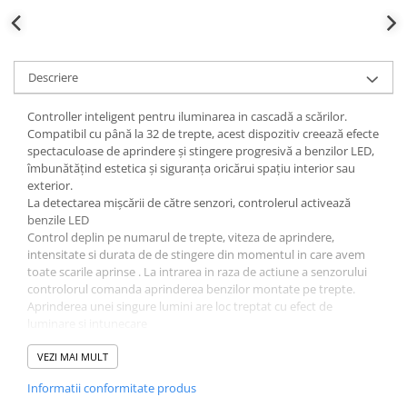
Descriere
Controller inteligent pentru iluminarea in cascadă a scărilor.
Compatibil cu până la 32 de trepte, acest dispozitiv creează efecte
spectaculoase de aprindere și stingere progresivă a benzilor LED,
îmbunătățind estetica și siguranța oricărui spațiu interior sau
exterior.
La detectarea mișcării de către senzori, controlerul activează
benzile LED
Control deplin pe numarul de trepte, viteza de aprindere,
intensitate si durata de de stingere din momentul in care avem
toate scarile aprinse . La intrarea in raza de actiune a senzorului
controlorul comanda aprinderea benzilor montate pe trepte.
Aprinderea unei singure lumini are loc treptat cu efect de
luminare si intunecare
Controlerul este echipat cu 2 detectoare PIR pe fire care sunt
amplasate în partea de jos și în partea de sus a scărilor. Când unul
VEZI MAI MULT
dintre senzori detectează mișcare, iluminarea se aprinde succesiv
Informatii conformitate produs
de la prima lumină la ultima lumină sau de la ultima la prima, în