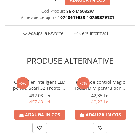
Cod Produs:
SER-MS032W
Ai nevoie de ajutor?
0740619839
/
0759379121
Adauga la Favorite
Cere informatii
PRODUSE ALTERNATIVE
Controller Inteligent LED
Panou de control Magic
Ba
-5%
-5%
pentru Scări 32 Trepte cu
Touch DIM pentru banda
1
Senzor PIR de Mișcare,
LED Digitala unicrom, 5-
492,03 Lei
42,35 Lei
DC 5-24V
24V, 2048 pixeli, 28 efecte
467,43 Lei
40,23 Lei
ADAUGA IN COS
ADAUGA IN COS