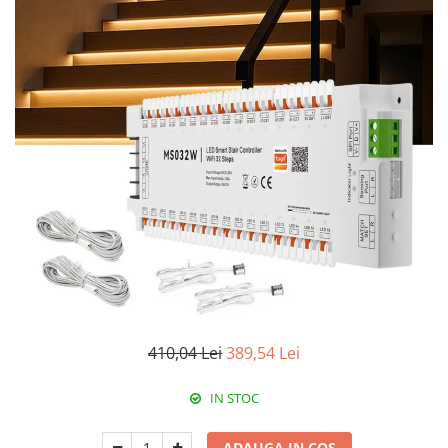
Paneluri LED
Corpuri de iluminat decorativ
interior/exterior
Exterior
Accesorii pentru iluminat
Dulii
Senzori de miscare, crepusculari si
ceasuri programabile
410,04 Lei
389,54 Lei
IN STOC
ADAUGA IN COS