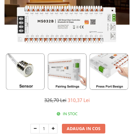
RCCB - 100mA - tip A
RCCB - 30mA - tip A
RCBO - Intrerupatoare cu protectie
diferentiala si la supracurent
RCBO - 10mA - tip A
RCBO - 30mA - tip A
Curba B
Curba C
RCBO - 30mA - tip A - Trifazat
Iluminat
Surse de iluminat
Banda LED si transformatoare
326,70 Lei
310,37 Lei
Becuri incandescente si halogn
IN STOC
Becuri si tuburi LED
Corpuri de iluminat
ADAUGA IN COS
Aplice perete