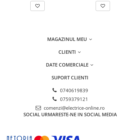
Separatoare sigurante fuzibile
Sigurante fuzibile
Sigurante fuzibile tip C,
dimensiune 10x38
Sigurante fuzibile tip C,
MAGAZINUL MEU
dimensiune 14x51
Sigurante fuzibile tip D II
CLIENTI
Sigurante fuzibile tip D III
DATE COMERCIALE
Sigurante radio 5x20
SV comutator modular de sarcină
SUPORT CLIENTI
SPD - Descarcator - Protectie
supratensiuni
0740619839
T12
0759379121
T2
comenzi@electrice-online.ro
SOCIAL
URMARESTE-NE IN SOCIAL MEDIA
Statie incarcare AUTO
Tablouri electrice
Tablouri electrice IP40