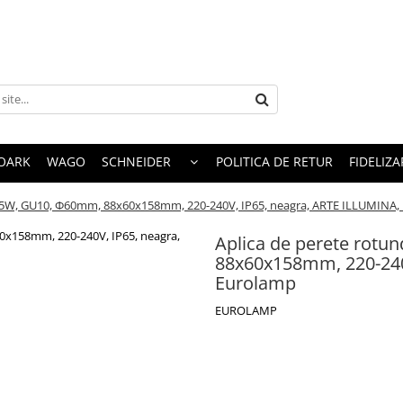
OARK
WAGO
SCHNEIDER
POLITICA DE RETUR
FIDELIZA
2x5W, GU10, Φ60mm, 88x60x158mm, 220-240V, IP65, neagra, ARTE ILLUMINA,
Aplica de perete rot
88x60x158mm, 220-240
Eurolamp
EUROLAMP