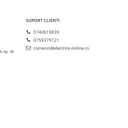
SUPORT CLIENTI
0740619839
0759379121
comenzi@electrice-online.ro
4, Ap. 36