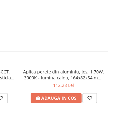
3CCT,
Aplica perete din aluminiu, jos, 1.70W,
Aplica led s
-5%
ticla
3000K - lumina calda, 164x82x54 mm,
230X80X27mm
RTE
75lm/W, 220-240V, IP54, ARTE
ARTE I
112,28 Lei
85
ILLUMINA, Eurolamp
ADAUGA IN COS
ADA