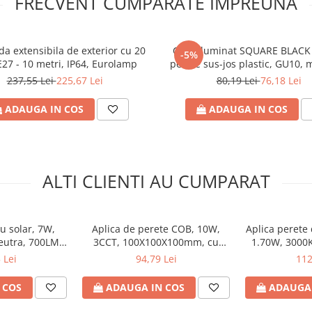
FRECVENT CUMPARATE IMPREUNA
da extensibila de exterior cu 20
Corp iluminat SQUARE BLACK
-5%
E27 - 10 metri, IP64, Eurolamp
perete sus-jos plastic, GU10, 
220-240V, 99x76x186mm, I
237,55 Lei
225,67 Lei
80,19 Lei
76,18 Lei
Eurolamp
ADAUGA IN COS
ADAUGA IN COS
ALTI CLIENTI AU CUMPARAT
u solar, 7W,
Aplica de perete COB, 10W,
Aplica perete 
eutra, 700LM,
3CCT, 100X100X100mm, cu
1.70W, 3000K
IP54, 3.7V, cu
difuzor, sticla neagra, 220-
164x82x54 m
 Lei
94,79 Lei
112
scare, ARTE
240V, IP65, ARTE ILLUMINA,
240V, IP54,
Eurolamp
Eurolamp
Eu
 COS
ADAUGA IN COS
ADAUGA 