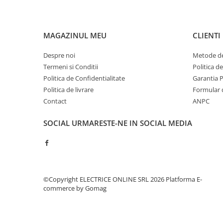
Contoare de energie
Doze si aparataj modular
MAGAZINUL MEU
CLIENTI
Protectia Sistemelor Fotovoltaicelor
Separatoare si fuzibile de curent
Despre noi
Metode de
continuu
Termeni si Conditii
Politica d
Cablu solar
Politica de Confidentialitate
Garantia 
Descarcatoare de curent continuu
Politica de livrare
Formular 
Contact
ANPC
Tablouri echipate PV
Relee si contactoare modulare
SOCIAL
URMARESTE-NE IN SOCIAL MEDIA
Contactoare modulare
DigiTop
Relee de timp
©Copyright ELECTRICE ONLINE SRL 2026
Platforma E-
Relee monitorizare
commerce by Gomag
Separatoare si sigurante fuzibile
Separatoare de sarcina