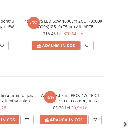
 pentru
Plafonieră LED 60W 1000Lm 2CCT (3000K
Felinar 
-5%
-5%
max. 6W,
& 4000K) Ø510x75mm Alb ARTE
negru, E2
P65,
ILLUMINA ALEGRE
316,46 Lei
300,64 Lei
ADAUGA IN COS
A
din aluminiu, jos,
Aplica led slim PRO, 4W, 3CCT,
Aplica led
-5%
-5%
 - lumina calda,
280lm, 230X80X27mm, IP65,
3CCT, 255
m, 75lm/W, 220-
220-240V, alba, ARTE ILLUMINA,
240V,
,28 Lei
85,20 Lei
80,94 Lei
74,4
 ARTE ILLUMINA,
Eurolamp
rolamp
IN COS
ADAUGA IN COS
ADAU