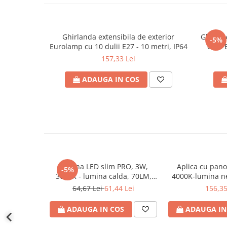
defectului de arc electric
Lungime: 88 mm
Cabluri electrice
NYM-J
Diametru: Φ60mm
Ghirlanda extensibila de exterior
Ghirlan
-5%
NYY-J
Eurolamp cu 10 dulii E27 - 10 metri, IP64
dulii 
Clasa I: Clasa II
157,33 Lei
Cleme si accesorii
Garanție Eurolamp: 2 ani
Accesorii tablou
ADAUGA IN COS
Certificari: Da
Blocuri de distributie
Busbar
Marcaj CE: Da
Cleme cu conexiune rapida
Tip conexiune: bloc terminal
Cleme derivatie
Împământare: Nu
Cleme terminale
Lumina LED slim PRO, 3W,
Aplica cu pano
Cleme Wago
-5%
3000K - lumina calda, 70LM,
4000Κ-lumina n
Dispozitive stingere incendii
Φ135mm, 230V, IP65, gri, ARTE
210x113x109mm, 
64,67 Lei
61,44 Lei
156,35
tablouri
ILLUMINA, Eurolamp
senzor de mi
ILLUMINA, 
Pini terminali
ADAUGA IN COS
ADAUGA IN
Compensarea puterii reactive