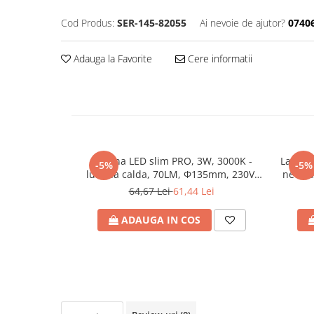
RCCB - 100mA - tip A
Cod Produs:
SER-145-82055
Ai nevoie de ajutor?
0740
RCCB - 30mA - tip A
RCBO - Intrerupatoare cu protectie
Adauga la Favorite
Cere informatii
diferentiala si la supracurent
RCBO - 10mA - tip A
RCBO - 30mA - tip A
Curba B
Curba C
Lumina LED slim PRO, 3W, 3000K -
Lampa 
-5%
-5%
RCBO - 30mA - tip A - Trifazat
lumina calda, 70LM, Φ135mm, 230V,
neutra
IP65, gri, ARTE ILLUMINA, Eurolamp
240
64,67 Lei
61,44 Lei
Iluminat
Surse de iluminat
ADAUGA IN COS
Banda LED si transformatoare
Becuri incandescente si halogn
Becuri si tuburi LED
Corpuri de iluminat
Aplice perete