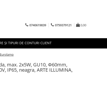
0740619839
0759379121
0,00
RE ȘI TIPURI DE CONTURI CLIENT
 Eurolamp
unda, max. 2x5W, GU10, Φ60mm,
V, IP65, neagra, ARTE ILLUMINA,