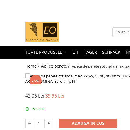
Toate Produsele
MCB - Sigurante automate
Iluminat
1 Modul (1P)
Curba B
TOATE PRODUSELE
ETI
HAGER
SCHRACK
N
Curba C
1 Modul (1P+N)
Home /
Aplice perete /
Aplica de perete rotunda, max. 
Curba B
Curba C
-5%
2 Module (1P+N)
42,06 Lei
39,96 Lei
2 Module (2P)
3 Module (3P)
IN STOC
4 Module (3P+N)
RCCB - Intrerupatoare de curent
ADAUGA IN COS
rezidual