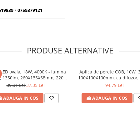
619839
/
0759379121
PRODUSE ALTERNATIVE
LED ovala, 18W, 4000K - lumina
Aplica de perete COB, 10W, 
, 1350lm, 260X135X58mm, 220-
100X100X100mm, cu difuzor, s
V, IP54, gri, ARTE ILLUMINA,
neagra, 220-240V, IP65, A
39,31 Lei
37,35 Lei
94,79 Lei
Eurolamp
ILLUMINA, Eurolamp
ADAUGA IN COS
ADAUGA IN COS