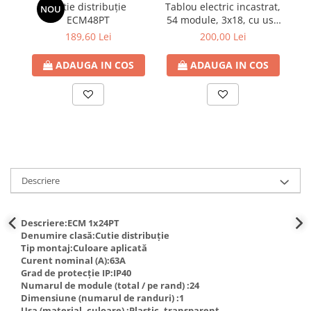
Cutie distribuție
Tablou electric incastrat,
Ta
NOU
ECM48PT
54 module, 3x18, cu usa
transparenta, adancime
189,60 Lei
200,00 Lei
nisa 70mm, TOPO, IP40
ADAUGA IN COS
ADAUGA IN COS
Descriere
Descriere:ECM 1x24PT
Denumire clasă:Cutie distribuție
Tip montaj:Culoare aplicată
Curent nominal (A):63A
Grad de protecție IP:IP40
Numarul de module (total / pe rand) :24
Dimensiune (numarul de randuri) :1
Usa (material, culoare) :Plastic, transparent