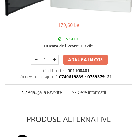
Paneluri LED
Corpuri de iluminat decorativ
interior/exterior
179,60 Lei
Exterior
Accesorii pentru iluminat
IN STOC
Durata de livrare:
1-3 Zile
Dulii
Senzori de miscare, crepusculari si
ADAUGA IN COS
ceasuri programabile
Cod Produs:
001100401
Ai nevoie de ajutor?
0740619839
/
0759379121
Adauga la Favorite
Cere informatii
PRODUSE ALTERNATIVE