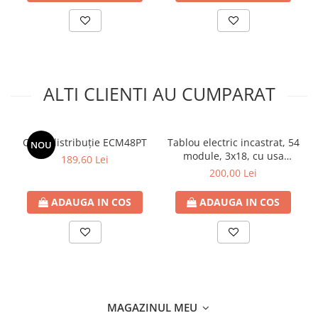
ALTI CLIENTI AU CUMPARAT
Cutie distribuție ECM48PT
Tablou electric incastrat, 54
NOU
module, 3x18, cu usa
189,60 Lei
transparenta, adancime
200,00 Lei
nisa 70mm, TOPO, IP40
ADAUGA IN COS
ADAUGA IN COS
MAGAZINUL MEU