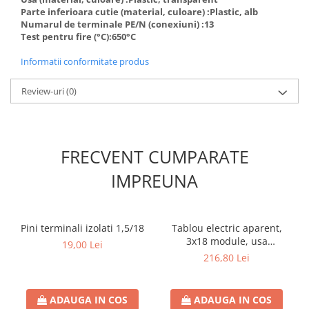
Parte inferioara cutie (material, culoare) :Plastic, alb
Numarul de terminale PE/N (conexiuni) :13
Test pentru fire (°C):650°C
Informatii conformitate produs
Review-uri
(0)
FRECVENT CUMPARATE
IMPREUNA
Pini terminali izolati 1,5/18
Tablou electric aparent,
3x18 module, usa
19,00 Lei
transparenta, IP 40
216,80 Lei
ADAUGA IN COS
ADAUGA IN COS