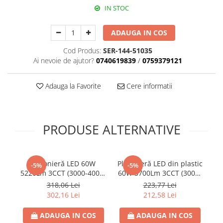
IN STOC
RCCB - 100mA - tip A
RCCB - 30mA - tip A
ADAUGA IN COS
RCBO - Intrerupatoare cu protectie
Cod Produs:
SER-144-51035
diferentiala si la supracurent
Ai nevoie de ajutor?
0740619839
/
0759379121
RCBO - 10mA - tip A
RCBO - 30mA - tip A
Adauga la Favorite
Cere informatii
Curba B
Curba C
RCBO - 30mA - tip A - Trifazat
PRODUSE ALTERNATIVE
Iluminat
Surse de iluminat
Plafonieră LED 60W
Plafonieră LED din plastic
Banda LED si transformatoare
-5%
-5%
5220Lm 3CCT (3000-4000-
60W 5700Lm 3CCT (3000-
Becuri incandescente si halogn
6500K) Ø490x50mm Alb
4000-6500K) Ø480x75mm
ne
318,06 Lei
223,77 Lei
Becuri si tuburi LED
ARTE ILLUMINA MOTIVO
Alb - ARTE ILLUMINA
302,16 Lei
212,58 Lei
TRIANO
Corpuri de iluminat
ADAUGA IN COS
ADAUGA IN COS
Aplice perete