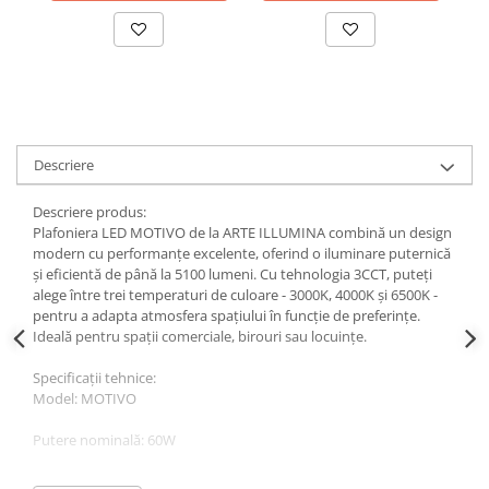
Plafoniere
Proiectoare
Spoturi tavan
Surse de iluminat tehnic si
accesorii
Corpuri liniare
Descriere
Iluminat de siguranta
Descriere produs:
Iluminat pe sina magnetica
Plafoniera LED MOTIVO de la ARTE ILLUMINA combină un design
Paneluri LED
modern cu performanțe excelente, oferind o iluminare puternică
Corpuri de iluminat decorativ
și eficientă de până la 5100 lumeni. Cu tehnologia 3CCT, puteți
alege între trei temperaturi de culoare - 3000K, 4000K și 6500K -
interior/exterior
pentru a adapta atmosfera spațiului în funcție de preferințe.
Exterior
Ideală pentru spații comerciale, birouri sau locuințe.
Accesorii pentru iluminat
Specificații tehnice:
Dulii
Model: MOTIVO
Senzori de miscare, crepusculari si
Putere nominală: 60W
ceasuri programabile
AFDD – Dispozitive de detectare a
Flux luminos: 5100 lumeni