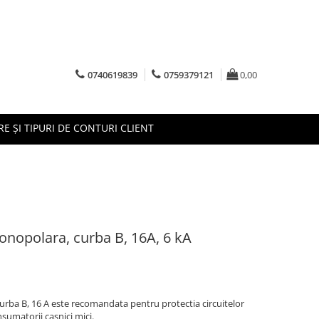
0740619839
0759379121
0,00
RE ȘI TIPURI DE CONTURI CLIENT
nopolara, curba B, 16A, 6 kA
ba B, 16 A este recomandata pentru protectia circuitelor
sumatorii casnici mici.