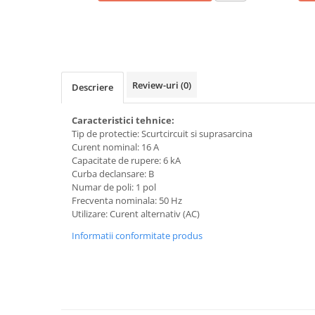
Plafoniere
Proiectoare
Spoturi tavan
Surse de iluminat tehnic si
accesorii
Review-uri
(0)
Descriere
Corpuri liniare
Caracteristici tehnice:
Iluminat de siguranta
Tip de protectie: Scurtcircuit si suprasarcina
Iluminat pe sina magnetica
Curent nominal: 16 A
Paneluri LED
Capacitate de rupere: 6 kA
Curba declansare: B
Corpuri de iluminat decorativ
Numar de poli: 1 pol
interior/exterior
Frecventa nominala: 50 Hz
Exterior
Utilizare: Curent alternativ (AC)
Accesorii pentru iluminat
Informatii conformitate produs
Dulii
Senzori de miscare, crepusculari si
ceasuri programabile
AFDD – Dispozitive de detectare a