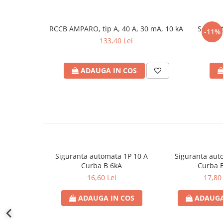
defectului de arc electric
Cabluri electrice
NYM-J
RCCB AMPARO, tip A, 40 A, 30 mA, 10 kA
Separat
-11%
133,40 Lei
NYY-J
Cleme si accesorii
ADAUGA IN COS
Accesorii tablou
Blocuri de distributie
Busbar
Cleme cu conexiune rapida
Cleme derivatie
Cleme terminale
Siguranta automata 1P 10 A
Siguranta aut
Cleme Wago
Curba B 6kA
Curba 
16,60 Lei
17,80 
Dispozitive stingere incendii
tablouri
ADAUGA IN COS
ADAUGA
Pini terminali
Compensarea puterii reactive