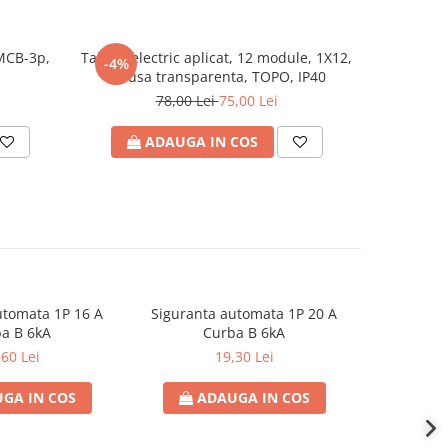
MCB-3p,
Tablou electric aplicat, 12 module, 1X12,
Bareta f
-4%
cu usa transparenta, TOPO, IP40
78,00 Lei
75,00 Lei
ADAUGA IN COS
A
utomata 1P 16 A
Siguranta automata 1P 20 A
Sigurant
a B 6kA
Curba B 6kA
C
,60 Lei
19,30 Lei
GA IN COS
ADAUGA IN COS
AD