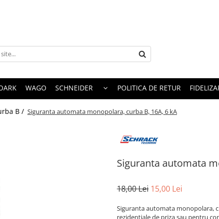
OARK
WAGO
SCHNEIDER
POLITICA DE RETUR
FIDELIZA
urba B /
Siguranta automata monopolara, curba B, 16A, 6 kA
Siguranta automata mo
18,00 Lei
15,00 Lei
Siguranta automata monopolara, cur
rezidentiale de priza sau pentru con