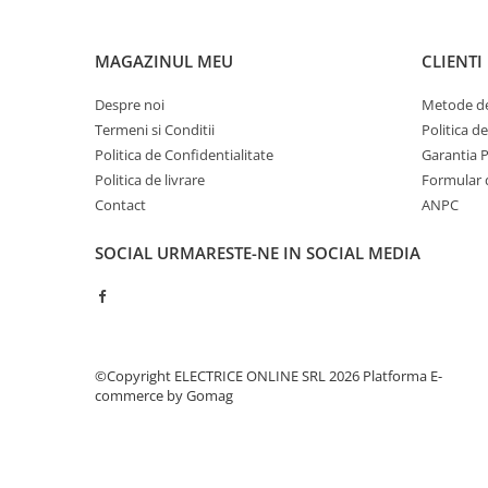
Contoare de energie
Doze si aparataj modular
MAGAZINUL MEU
CLIENTI
Protectia Sistemelor Fotovoltaicelor
Despre noi
Metode de
Separatoare si fuzibile de curent
continuu
Termeni si Conditii
Politica d
Politica de Confidentialitate
Garantia 
Cablu solar
Politica de livrare
Formular 
Descarcatoare de curent continuu
Contact
ANPC
Tablouri echipate PV
SOCIAL
URMARESTE-NE IN SOCIAL MEDIA
Relee si contactoare modulare
Contactoare modulare
DigiTop
Relee de timp
©Copyright ELECTRICE ONLINE SRL 2026
Platforma E-
Relee monitorizare
commerce by Gomag
Separatoare si sigurante fuzibile
Separatoare de sarcina