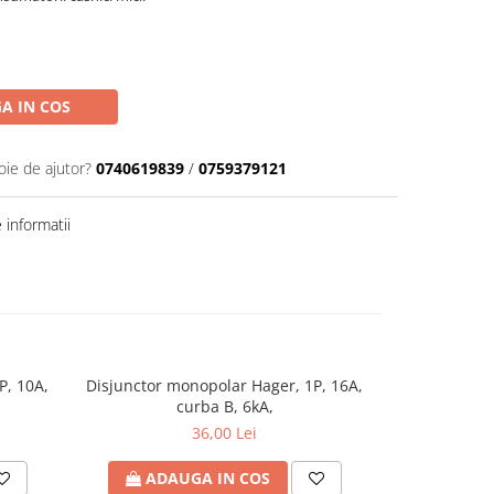
A IN COS
oie de ajutor?
0740619839
/
0759379121
informatii
P, 10A,
Disjunctor monopolar Hager, 1P, 16A,
Siguranta au
-14%
curba B, 6kA,
36,00 Lei
21
ADAUGA IN COS
ADA