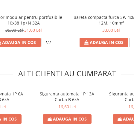
or modular pentru portfuzibile
Bareta compacta furca 3P, 4x
10x38 1p+N 32A
12M, 10mm²
35,00 Lei
31,00 Lei
33,00 Lei
ADAUGA IN COS
ADAUGA IN COS
ALTI CLIENTI AU CUMPARAT
omata 1P 6A
Siguranta automata 1P 13A
Siguranta a
B 6kA
Curba B 6kA
Curb
Lei
16,60 Lei
16
 IN COS
ADAUGA IN COS
ADAU