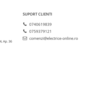
SUPORT CLIENTI
0740619839
0759379121
comenzi@electrice-online.ro
4, Ap. 36