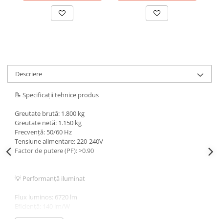
Descriere
📝 Specificații tehnice produs
Greutate brută: 1.800 kg
Greutate netă: 1.150 kg
Frecvență: 50/60 Hz
Tensiune alimentare: 220-240V
Factor de putere (PF): >0.90
💡 Performanță iluminat
Flux luminos: 6720 lm
Eficiență: 140 lm/W
Tip LED: SMD2835