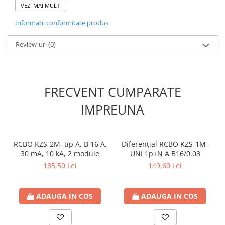
Dimensiune chip: SMD2835
VEZI MAI MULT
CRI (Ra): >80
Informatii conformitate produs
Unghi de iluminare: 120°
Temperatură culoare: 3CCT (3000K / 4000K / 6500K)
Fără flicker: Da
Review-uri
(0)
Timp de pornire: 0.5 sec
⚙️ Caracteristici tehnice
FRECVENT CUMPARATE
Durată de viață: 30.000 ore
IMPREUNA
Cicluri ON/OFF: 25.000
Clasă energetică: E
Clasă de izolație: Class II
Grad de protecție: IP65
RCBO KZS-2M, tip A, B 16 A,
Diferențial RCBO KZS-1M-
Rezistență mecanică: IK08
30 mA, 10 kA, 2 module
UNI 1p+N A B16/0.03
Temperatură de funcționare: -20°C până la +40°C
185,50 Lei
149,60 Lei
🏗️ Construcție & montaj
ADAUGA IN COS
ADAUGA IN COS
Material: Policarbonat
Culoare: Bază gri - dispersor opal (lăptos)