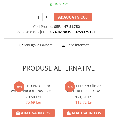
IN STOC
Paneluri LED
Corpuri de iluminat decorativ
ADAUGA IN COS
interior/exterior
Exterior
Cod Produs:
SER-147-56752
Ai nevoie de ajutor?
0740619839
/
0759379121
Accesorii pentru iluminat
Dulii
Adauga la Favorite
Cere informatii
Senzori de miscare, crepusculari si
ceasuri programabile
PRODUSE ALTERNATIVE
Corp LED PRO liniar
Corp LED PRO liniar
-5%
-5%
WATERPROOF 18W, 60cm,
WATERPROOF 36W,
3CCT
120cm, 3CCT
79,68 Lei
121,81 Lei
3000K/4000K/6000K,
3000K/4000K/6000K,
75,69 Lei
115,72 Lei
2520lm, IP65, IK08,
5040lm, IP65, IK08,
EUROLAMP
EUROLAMP
ADAUGA IN COS
ADAUGA IN COS