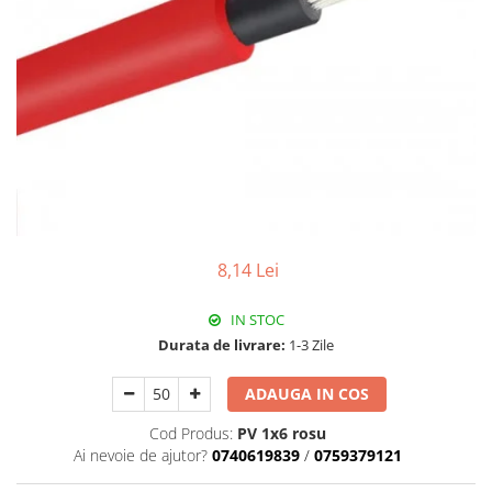
Paneluri LED
Corpuri de iluminat decorativ
interior/exterior
Exterior
Accesorii pentru iluminat
Dulii
Senzori de miscare, crepusculari si
ceasuri programabile
8,14 Lei
IN STOC
Durata de livrare:
1-3 Zile
ADAUGA IN COS
Cod Produs:
PV 1x6 rosu
Ai nevoie de ajutor?
0740619839
/
0759379121