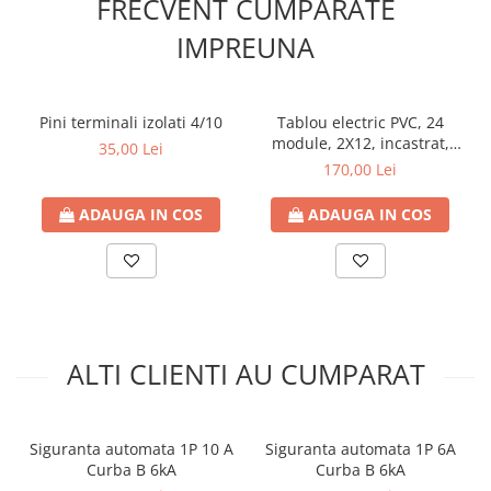
FRECVENT CUMPARATE
Temperatura minimă a mediului ambiant:
- la montaj: + 5°C
IMPREUNA
- în exploatare: - 35°C
Temperatura maximă admisă pe conductor în conditii
normale de exploatare:
+80°C
Sectiunea nominală a conductorului:
6 mm²
Pini terminali izolati 4/10
Tablou electric PVC, 24
Diametrul conductorului (valoare informativa):
2.9 mm
module, 2X12, incastrat,
35,00 Lei
Dimensiuni exterioare medii:
Hager, IP40, cu usa mata
170,00 Lei
- Limite inferioare: 5.7 mm
- Limite superioare: 6.1 mm
ADAUGA IN COS
ADAUGA IN COS
Rezistenta electrică maximă la 20°C:
3.39 Ω/km
ALTI CLIENTI AU CUMPARAT
Siguranta automata 1P 10 A
Siguranta automata 1P 6A
Curba B 6kA
Curba B 6kA