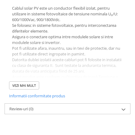
Cablul solar PV este un conductor flexibil izolat, pentru
utilizare in sisteme fotovoltaice de tensiune nominala U
/U:
o
600/1000Vac, 900/1800Vdc.
Se folosesc in sisteme fotovoltaice, pentru interconectarea
diferitelor elemente.
Asigura o conectare optima intre modulele solare si intre
modulele solare si invertor.
Pot fi utilizate afara, inauntru, sau in tevi de protectie, dar nu
pot fi utilizate direct ingropate in pamint.
Datorita dublei izolatii aceste cabluri pot fi folosite in instalatii
cu clasa de siguranta II. Sunt testate la anduranta termica,
durata de viata anticipata fiind de 25 ani.
Acest produs este conform cu Directiva de Joasă Tensiune a
CE: Low-Voltage Directive 2006/95/EC.
VEZI MAI MULT
Standarde de referintă:
TÜV 2 PfG 1169/08.2007, CEI 20-91
Informatii conformitate produs
Rezistenta la ozon:
EN 50396
Rezistenta la propagarea flacarii:
CEI 60332-1-2
Review-uri
(0)
Rezistenta la radiatia UV:
HD 605/A1
Anduranta termica:
EN 60216-1
Tensiunea nominală de utilizare:
U
/U: 600/1000Vac,
o
900/1800Vdc
Tensiunea de încercare:
5000 V, 50 Hz