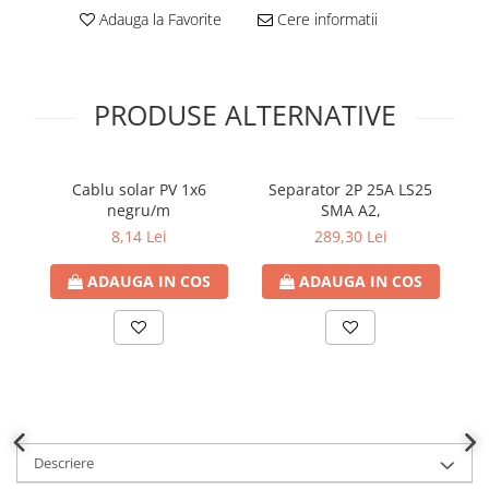
Adauga la Favorite
Cere informatii
PRODUSE ALTERNATIVE
Cablu solar PV 1x6
Separator 2P 25A LS25
De
negru/m
SMA A2,
Cl
2 
8,14 Lei
289,30 Lei
ADAUGA IN COS
ADAUGA IN COS
Descriere