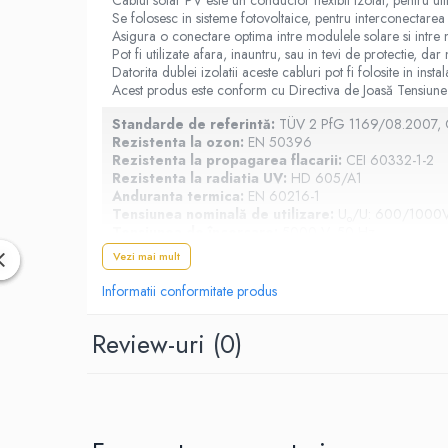
Cablul solar PV este un conductor flexibil izolat, pentru ut
Cabluri electrice
Se folosesc in sisteme fotovoltaice, pentru interconectarea 
NYM-J
Asigura o conectare optima intre modulele solare si intre m
Pot fi utilizate afara, inauntru, sau in tevi de protectie, dar 
NYY-J
Datorita dublei izolatii aceste cabluri pot fi folosite in inst
Acest produs este conform cu Directiva de Joasă Tensiu
Cleme si accesorii
Accesorii tablou
Standarde de referintă:
TÜV 2 PfG 1169/08.2007, 
Rezistenta la ozon:
EN 50396
Blocuri de distributie
Rezistenta la propagarea flacarii:
CEI 60332-1-2
Rezistenta la radiatia UV:
HD 605/A1
Busbar
Anduranta termica:
EN 60216-1
Tensiunea nominală de utilizare:
U
/U: 600/1000
Cleme cu conexiune rapida
o
Tensiunea de încercare:
5000 V, 50 Hz
Cleme derivatie
Temperatura minimă a mediului ambiant:
Vezi mai mult
- la montaj: + 5°C
Cleme terminale
- în exploatare: - 35°C
Informatii conformitate produs
Temperatura maximă admisă pe conductor în cond
Cleme Wago
Sectiunea nominală a conductorului:
6 mm²
Review-uri
(0)
Diametrul conductorului (valoare informativa):
2.
Dispozitive stingere incendii
Dimensiuni exterioare medii:
tablouri
- Limite inferioare: 5.7 mm
Pini terminali
- Limite superioare: 6.1 mm
Rezistenta electrică maximă la 20°C:
3.39 Ω/km
Compensarea puterii reactive