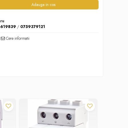
Adauga in cos
gru
0619839
/
0759379121
Cere informatii