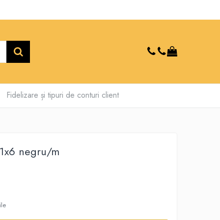
Fidelizare și tipuri de conturi client
 1x6 negru/m
ile