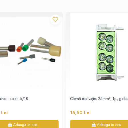
minali izolati 6/18
Clemă derivaţie, 25mm², 1p., galb
 Lei
15,50 Lei
Adauga in cos
Adauga in cos