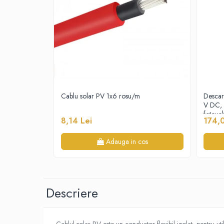
Proiectoare
Spoturi tavan
Surse de iluminat tehnic si
accesorii
Corpuri liniare
Iluminat de siguranta
Iluminat pe sina magnetica
Cablu solar PV 1x6 rosu/m
Descar
Paneluri LED
V DC, 
fotovo
Corpuri de iluminat decorativ
8,14 Lei
174,
interior/exterior
Exterior
Adauga in cos
Accesorii pentru iluminat
Dulii
Senzori de miscare, crepusculari si
Descriere
ceasuri programabile
AFDD – Dispozitive de detectare a
defectului de arc electric