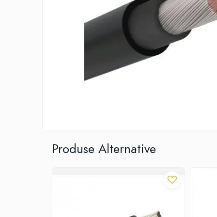
RCCB - 100mA - tip A
RCCB - 30mA - tip A
RCBO - Intrerupatoare cu protectie
diferentiala si la supracurent
RCBO - 10mA - tip A
RCBO - 30mA - tip A
Curba B
Curba C
RCBO - 30mA - tip A - Trifazat
Iluminat
Surse de iluminat
Produse Alternative
Banda LED si transformatoare
Becuri incandescente si halogn
Becuri si tuburi LED
Corpuri de iluminat
Aplice perete
Plafoniere