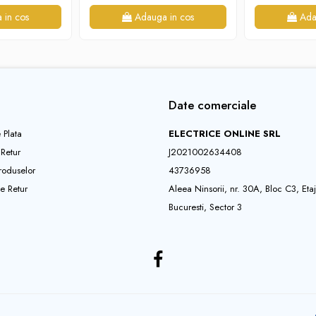
 in cos
Adauga in cos
Ada
Date comerciale
 Plata
ELECTRICE ONLINE SRL
 Retur
J2021002634408
roduselor
43736958
e Retur
Aleea Ninsorii, nr. 30A, Bloc C3, Eta
Bucuresti, Sector 3