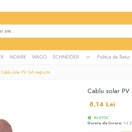
CK
NOARK
WAGO
SCHNEIDER
Politica de Retur
Cablu solar PV 1x6 negru/m
Cablu solar PV
8,14 Lei
IN STOC
Durata de livrare:
1-3 Z