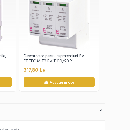
ile,
Descarcator pentru supratensiuni PV
Siguranta fu
ETITEC M T2 PV 1100/20 Y
20A/1000V
317,80 Lei
17,90 Lei
Adauga in cos