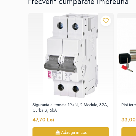
Frecvent cumparate impreuna
Contoare de energie
Doze si aparataj modular
Protectia Sistemelor Fotovoltaicelor
Separatoare si fuzibile de curent
continuu
Cablu solar
Descarcatoare de curent continuu
Tablouri echipate PV
Relee si contactoare modulare
Contactoare modulare
DigiTop
Relee de timp
Relee monitorizare
Siguranta automata 1P+N, 2 Module, 32A,
Pini ter
Curba B, 6kA
Separatoare si sigurante fuzibile
47,70 Lei
33,00
Separatoare de sarcina
Separatoare sigurante fuzibile
Adauga in cos