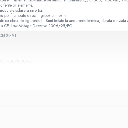
ilizare in sisteme fotovoltaice de tensiune nominala U
/U: 600/1000Vac, 90
o
diferitelor elemente.
odulele solare si invertor.
nu pot fi utilizate direct ingropate in pamint.
alatii cu clasa de siguranta II. Sunt testate la anduranta termica, durata de viata 
ne a CE: Low-Voltage Directive 2006/95/EC.
CEI 20-91
Vac, 900/1800Vdc
itii normale de exploatare:
+80°C
9 mm