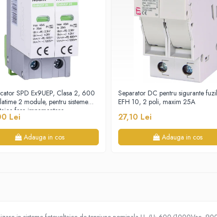
cator SPD Ex9UEP, Clasa 2, 600
Separator DC pentru sigurante fuzib
latime 2 module, pentru sisteme
EFH 10, 2 poli, maxim 25A
ltaice fara impamantare
00 Lei
27,10 Lei
Adauga in cos
Adauga in cos