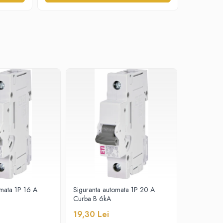
omata 1P 16 A
Siguranta automata 1P 20 A
Siguranta 
Curba B 6kA
Curba B 6
19,30 Lei
18,20 Le