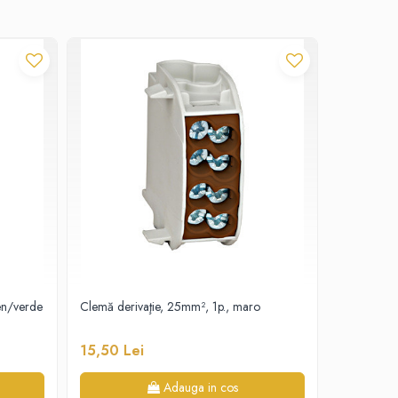
en/verde
Clemă derivaţie, 25mm², 1p., maro
Clemă deriv
15,50 Lei
15,50 Le
Adauga in cos