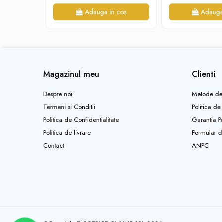
Tablouri electrice - ST
Adauga in cos
Adauga
Tablouri Combo (Curenti tari +
media)
Tablouri electrice aparente - usa
metal
Tablouri electrice incastrate - usa
Magazinul meu
Clienti
alba metal
Despre noi
Metode de
Tablouri electrice IP65
Termeni si Conditii
Politica de
Tablouri Multimedia
Politica de Confidentialitate
Garantia P
Politica de livrare
Formular d
Contact
ANPC