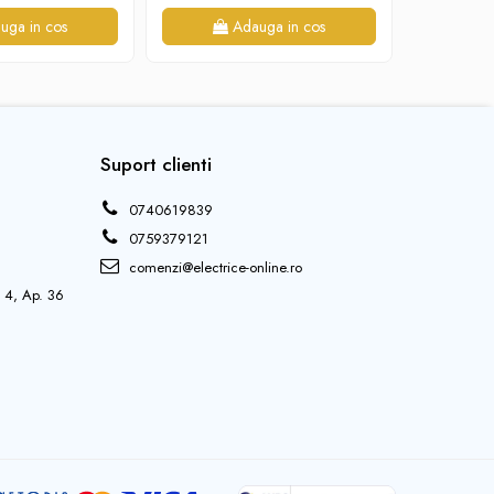
uga in cos
Adauga in cos
Suport clienti
0740619839
0759379121
comenzi@electrice-online.ro
j 4, Ap. 36