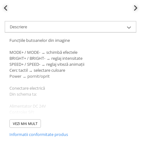
Cabluri electrice
NYM-J
NYY-J
Descriere
Cleme si accesorii
Accesorii tablou
Funcțiile butoanelor din imagine
Blocuri de distributie
MODE+ / MODE- → schimbă efectele
Busbar
BRIGHT+ / BRIGHT- → reglaj intensitate
SPEED+ / SPEED- → reglaj viteză animații
Cleme cu conexiune rapida
Cerc tactil → selectare culoare
Cleme derivatie
Power → pornit/oprit
Cleme terminale
Conectare electrică
Din schema ta:
Cleme Wago
Dispozitive stingere incendii
Alimentator DC 24V
tablouri
Controler SPI
Bandă LED adresabilă
Pini terminali
VEZI MAI MULT
Fire:
Compensarea puterii reactive
Informatii conformitate produs
Contoare de energie