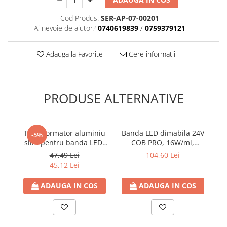
Plafoniere
Cod Produs:
SER-AP-07-00201
Spoturi tavan
Ai nevoie de ajutor?
0740619839
/
0759379121
Surse de iluminat tehnic si
accesorii
Adauga la Favorite
Cere informatii
Corpuri liniare
Iluminat de siguranta
Iluminat pe sina magnetica
PRODUSE ALTERNATIVE
Paneluri LED
Corpuri de iluminat decorativ
interior/exterior
Transformator aluminiu
Banda LED dimabila 24V
Co
-5%
Exterior
slim pentru banda LED,
COB PRO, 16W/ml,
pe
24V DC, 100W, IP20,
93lm/W, 4000K lumina
S
Accesorii pentru iluminat
47,49 Lei
104,60 Lei
188x46x36, 200-240V,
neutra, latime 10mm,
45,12 Lei
Dulii
Eurolamp
IP20 (rola 10m), Eurolamp
Senzori de miscare, crepusculari si
ADAUGA IN COS
ADAUGA IN COS
ceasuri programabile
AFDD – Dispozitive de detectare a
defectului de arc electric