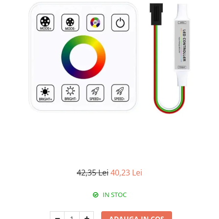
RCCB - 100mA - tip A
RCCB - 30mA - tip A
RCBO - Intrerupatoare cu protectie
diferentiala si la supracurent
RCBO - 10mA - tip A
RCBO - 30mA - tip A
Curba B
Curba C
RCBO - 30mA - tip A - Trifazat
Iluminat
Surse de iluminat
Banda LED si transformatoare
42,35 Lei
40,23 Lei
Becuri incandescente si halogn
Becuri si tuburi LED
IN STOC
Corpuri de iluminat
Aplice perete
ADAUGA IN COS