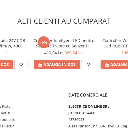
 majoritatea benzilor LED
e calitate, carcasă ignifugă✔
ALTI CLIENTI AU CUMPARAT
bila 24V COB
Controller Inteligent LED pentru
Controller WI
-5%
3lm/W, 4000K
Scări 32 Trepte cu Senzor PIR
Led RGBCCT
 latime 10mm,
de Mișcare, Wi-Fi Mesh, App
12V/120W 24V
 Lei
410,04 Lei
389,54 Lei
108
m), Eurolamp
Tuya Smart / Alexa / Google, DC
5-24V
 COS
ADAUGA IN COS
ADAUGA 
DATE COMERCIALE
 Plata
ELECTRICE ONLINE SRL
e Retur
J2021002634408
Produselor
43736958
de Retur
Aleea Ninsorii, nr. 30A, Bloc C3, Etaj 