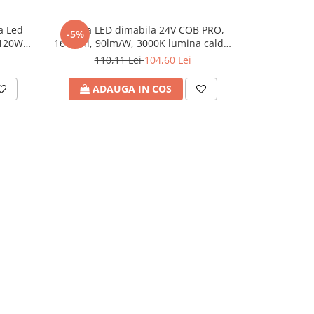
a Led
Banda LED dimabila 24V COB PRO,
Controller I
-5%
-5%
120W
16W/ml, 90lm/W, 3000K lumina calda,
32 Trepte cu 
latime 10mm, IP20 (rola 5m) Eurolamp
110,11 Lei
104,60 Lei
326,
ADAUGA IN COS
ADA