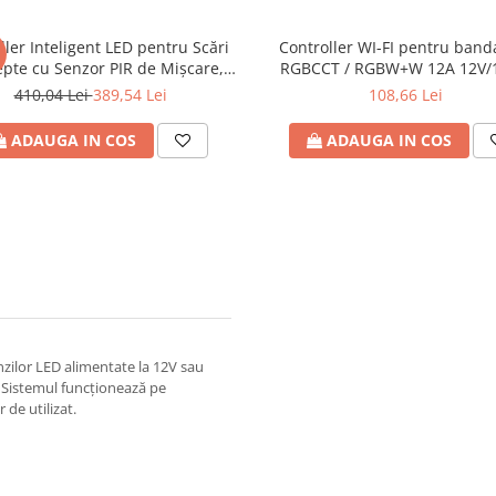
ller Inteligent LED pentru Scări
Controller WI-FI pentru band
epte cu Senzor PIR de Mișcare,
RGBCCT / RGBW+W 12A 12V/
Mesh, App Tuya Smart / Alexa /
24V/240W, Eurolamp
410,04 Lei
389,54 Lei
108,66 Lei
Google, DC 5-24V
ADAUGA IN COS
ADAUGA IN COS
nzilor LED alimentate la 12V sau
F. Sistemul funcționează pe
de utilizat.