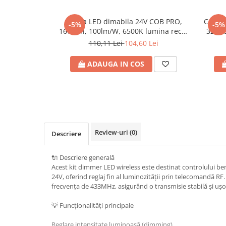
Plafoniere
Banda LED dimabila 24V COB PRO,
Contro
Proiectoare
-5%
-5%
16W/ml, 100lm/W, 6500K lumina rece,
32 Tr
Spoturi tavan
latime 10mm, IP20 (rola 10m),
Wi-Fi 
110,11 Lei
104,60 Lei
Surse de iluminat tehnic si
Eurolamp
accesorii
ADAUGA IN COS
Corpuri liniare
Iluminat de siguranta
Iluminat pe sina magnetica
Paneluri LED
Corpuri de iluminat decorativ
Review-uri
(0)
Descriere
interior/exterior
Exterior
🔌 Descriere generală
Accesorii pentru iluminat
Acest kit dimmer LED wireless este destinat controlului be
24V, oferind reglaj fin al luminozității prin telecomandă R
Dulii
frecvența de 433MHz, asigurând o transmisie stabilă și ușor 
Senzori de miscare, crepusculari si
ceasuri programabile
💡 Funcționalități principale
AFDD – Dispozitive de detectare a
Reglare intensitate luminoasă (dimming)