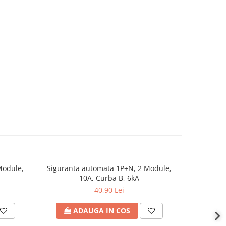
Module,
Siguranta automata 1P+N, 2 Module,
Sigurant
10A, Curba B, 6kA
40,90 Lei
ADAUGA IN COS
A