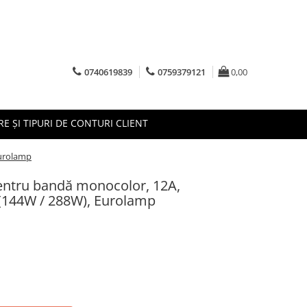
0740619839
0759379121
0,00
RE ȘI TIPURI DE CONTURI CLIENT
Eurolamp
entru bandă monocolor, 12A,
(144W / 288W), Eurolamp