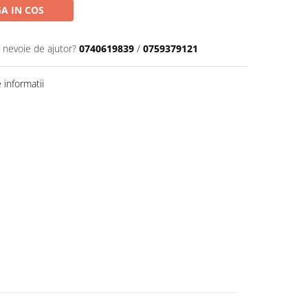
A IN COS
i nevoie de ajutor?
0740619839
/
0759379121
informatii