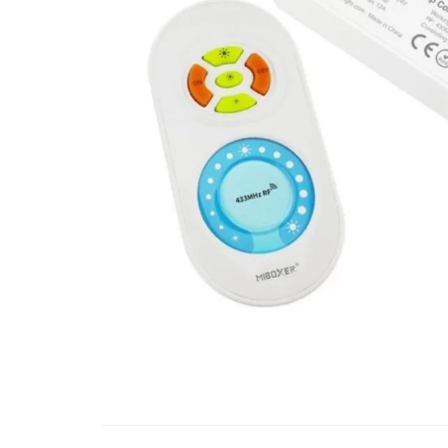
RCCB - 100mA - tip A
RCCB - 30mA - tip A
RCBO - Intrerupatoare cu protectie
diferentiala si la supracurent
RCBO - 10mA - tip A
RCBO - 30mA - tip A
Curba B
Curba C
RCBO - 30mA - tip A - Trifazat
Iluminat
Surse de iluminat
Banda LED si transformatoare
Becuri incandescente si halogn
Becuri si tuburi LED
Corpuri de iluminat
Aplice perete