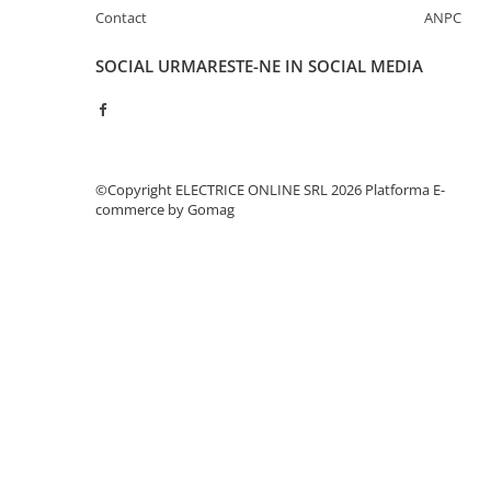
Separatoare sigurante fuzibile
Contact
ANPC
Sigurante fuzibile
SOCIAL
URMARESTE-NE IN SOCIAL MEDIA
Sigurante fuzibile tip C,
dimensiune 10x38
Sigurante fuzibile tip C,
dimensiune 14x51
Sigurante fuzibile tip D II
©Copyright ELECTRICE ONLINE SRL 2026
Platforma E-
Sigurante fuzibile tip D III
commerce by Gomag
Sigurante radio 5x20
SV comutator modular de sarcină
SPD - Descarcator - Protectie
supratensiuni
T12
T2
Statie incarcare AUTO
Tablouri electrice
Tablouri electrice IP40