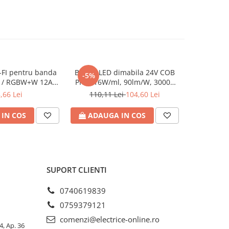
-FI pentru banda
Banda LED dimabila 24V COB
Controller 
-5%
-5%
 / RGBW+W 12A
PRO, 16W/ml, 90lm/W, 3000K
Scări 32 T
/240W, Eurolamp
lumina calda, latime 10mm,
de Mi
,66 Lei
110,11 Lei
104,60 Lei
326,7
IP20 (rola 5m) Eurolamp
IN COS
ADAUGA IN COS
ADAU
SUPORT CLIENTI
0740619839
0759379121
comenzi@electrice-online.ro
4, Ap. 36