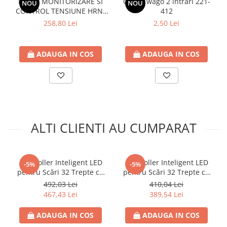
RELEU MONITORIZARE SI
Clema wago 2 intrari 221-
NOU
NOU
CONTROL TENSIUNE HRN-
412
31
258,80 Lei
2,50 Lei
ADAUGA IN COS
ADAUGA IN COS
ALTI CLIENTI AU CUMPARAT
Controller Inteligent LED
Controller Inteligent LED
-5%
-5%
pentru Scări 32 Trepte cu
pentru Scări 32 Trepte cu
Senzor PIR de Mișcare, DC
Senzor PIR de Mișcare, Wi-
492,03 Lei
410,04 Lei
5-24V
Fi Mesh, App Tuya Smart /
467,43 Lei
389,54 Lei
Alexa / Google, DC 5-24V
ADAUGA IN COS
ADAUGA IN COS