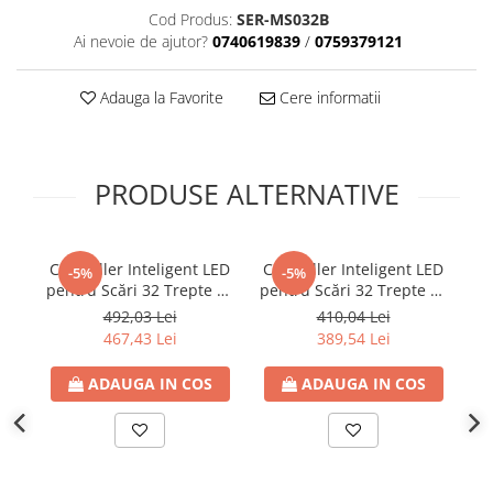
Cod Produs:
SER-MS032B
Ai nevoie de ajutor?
0740619839
/
0759379121
Adauga la Favorite
Cere informatii
PRODUSE ALTERNATIVE
Controller Inteligent LED
Controller Inteligent LED
C
-5%
-5%
pentru Scări 32 Trepte cu
pentru Scări 32 Trepte cu
Senzor PIR de Mișcare,
Senzor PIR de Mișcare,
R
492,03 Lei
410,04 Lei
DC 5-24V
Wi-Fi Mesh, App Tuya
467,43 Lei
389,54 Lei
Smart / Alexa / Google,
DC 5-24V
ADAUGA IN COS
ADAUGA IN COS