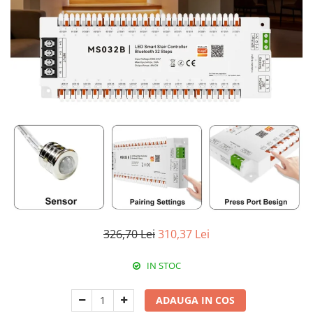
Paneluri LED
Corpuri de iluminat decorativ
interior/exterior
Exterior
Accesorii pentru iluminat
Dulii
Senzori de miscare, crepusculari si
ceasuri programabile
326,70 Lei
310,37 Lei
IN STOC
ADAUGA IN COS